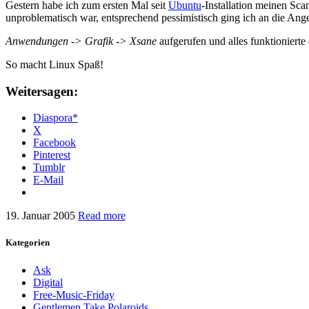
Gestern habe ich zum ersten Mal seit
Ubuntu
-Installation meinen Sc
unproblematisch war, entsprechend pessimistisch ging ich an die Ange
Anwendungen -> Grafik -> Xsane
aufgerufen und alles funktionierte 
So macht Linux Spaß!
Weitersagen:
Diaspora*
X
Facebook
Pinterest
Tumblr
E-Mail
19. Januar 2005
Read more
Kategorien
Ask
Digital
Free-Music-Friday
Gentlemen Take Polaroids