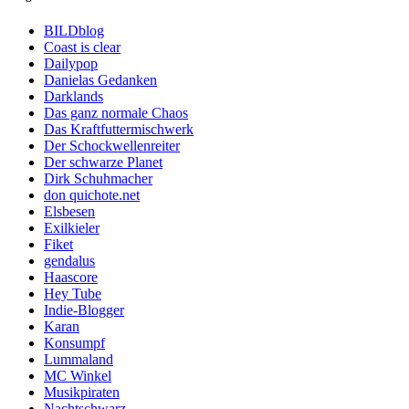
BILDblog
Coast is clear
Dailypop
Danielas Gedanken
Darklands
Das ganz normale Chaos
Das Kraftfuttermischwerk
Der Schockwellenreiter
Der schwarze Planet
Dirk Schuhmacher
don quichote.net
Elsbesen
Exilkieler
Fiket
gendalus
Haascore
Hey Tube
Indie-Blogger
Karan
Konsumpf
Lummaland
MC Winkel
Musikpiraten
Nachtschwarz