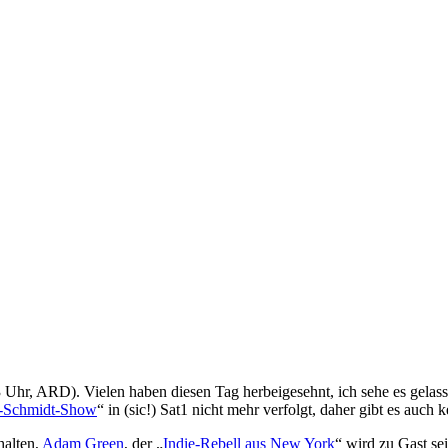
 Uhr, ARD). Vielen haben diesen Tag herbeigesehnt, ich sehe es gela
-Schmidt-Show
“ in (sic!) Sat1 nicht mehr verfolgt, daher gibt es auch
halten,
Adam Green
, der „
Indie-Rebell aus New York
“ wird zu Gast se