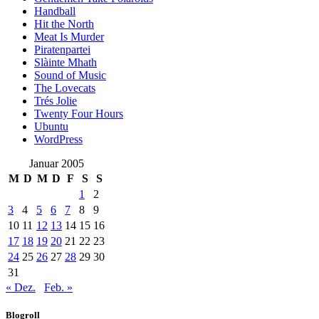
Handball
Hit the North
Meat Is Murder
Piratenpartei
Slàinte Mhath
Sound of Music
The Lovecats
Trés Jolie
Twenty Four Hours
Ubuntu
WordPress
Januar 2005
M
D
M
D
F
S
S
1
2
3
4
5
6
7
8
9
10
11
12
13
14
15
16
17
18
19
20
21
22
23
24
25
26
27
28
29
30
31
« Dez.
Feb. »
Blogroll