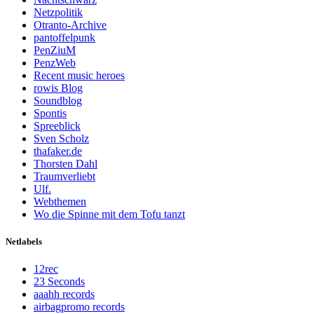
Netzpolitik
Otranto-Archive
pantoffelpunk
PenZiuM
PenzWeb
Recent music heroes
rowis Blog
Soundblog
Spontis
Spreeblick
Sven Scholz
thafaker.de
Thorsten Dahl
Traumverliebt
Ulf.
Webthemen
Wo die Spinne mit dem Tofu tanzt
Netlabels
12rec
23 Seconds
aaahh records
airbagpromo records