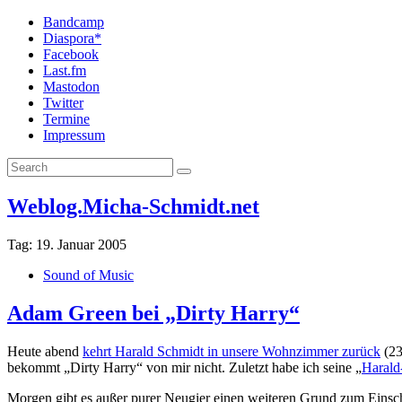
Bandcamp
Diaspora*
Facebook
Last.fm
Mastodon
Twitter
Termine
Impressum
Weblog.Micha-Schmidt.net
Tag:
19. Januar 2005
Sound of Music
Adam Green bei „Dirty Harry“
Heute abend
kehrt Harald Schmidt in unsere Wohnzimmer zurück
(23
bekommt „Dirty Harry“ von mir nicht. Zuletzt habe ich seine „
Harald
Morgen gibt es außer purer Neugier einen weiteren Grund zum Einsc