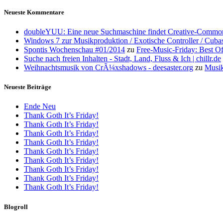
Neueste Kommentare
doubleYUU: Eine neue Suchmaschine findet Creative-Common
Windows 7 zur Musikproduktion / Exotische Controller / Cuba
Spontis Wochenschau #01/2014
zu
Free-Music-Friday: Best O
Suche nach freien Inhalten - Stadt, Land, Fluss & Ich | chillr.de
Weihnachtsmusik von CrÃ¼xshadows - deesaster.org
zu
Musik
Neueste Beiträge
Ende Neu
Thank Goth It’s Friday!
Thank Goth It’s Friday!
Thank Goth It’s Friday!
Thank Goth It’s Friday!
Thank Goth It’s Friday!
Thank Goth It’s Friday!
Thank Goth It’s Friday!
Thank Goth It’s Friday!
Thank Goth It’s Friday!
Blogroll