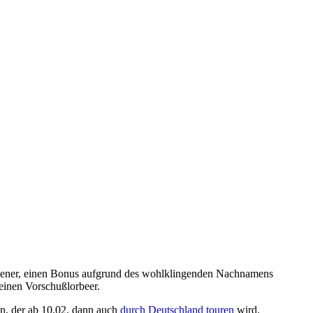
ssener, einen Bonus aufgrund des wohlklingenden Nachnamens
 keinen Vorschußlorbeer.
in, der ab 10.02. dann auch
durch
Deutschland
touren
wird.