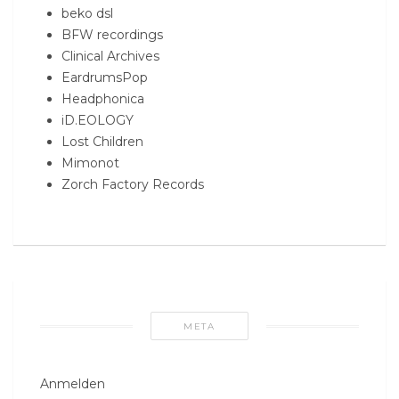
beko dsl
BFW recordings
Clinical Archives
EardrumsPop
Headphonica
iD.EOLOGY
Lost Children
Mimonot
Zorch Factory Records
META
Anmelden