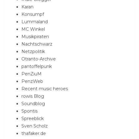
Karan
Konsumpf
Lummaland
MC Winkel
Musikpiraten
Nachtschwarz
Netzpolitik
Otranto-Archive
pantoffelpunk
PenZiuM
PenzWeb
Recent music heroes
rowis Blog
Soundblog
Spontis
Spreeblick
Sven Scholz
thafaker.de