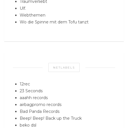
Traumverliebt
Ulf.
Webthemen
Wo die Spinne mit dem Tofu tanzt
NETLABELS
12rec
23 Seconds
aaahh records
airbagpromo records
Bad Panda Records
Beep! Beep! Back up the Truck
beko dsl