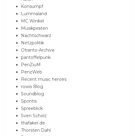
Konsumpf
Lummaland
MC Winkel
Musikpiraten
Nachtschwarz
Netzpolitik
Otranto-Archive
pantoffelpunk
PenZiuM
PenzWeb
Recent music heroes
rowis Blog
Soundblog
Spontis
Spreeblick
Sven Scholz
thafaker.de
Thorsten Dahl