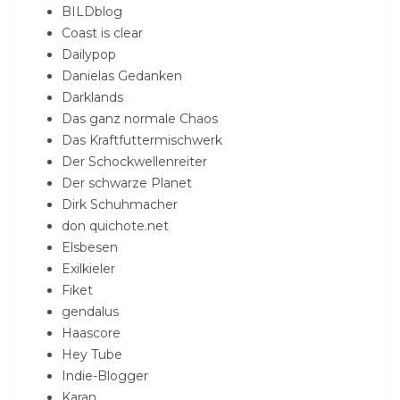
BILDblog
Coast is clear
Dailypop
Danielas Gedanken
Darklands
Das ganz normale Chaos
Das Kraftfuttermischwerk
Der Schockwellenreiter
Der schwarze Planet
Dirk Schuhmacher
don quichote.net
Elsbesen
Exilkieler
Fiket
gendalus
Haascore
Hey Tube
Indie-Blogger
Karan