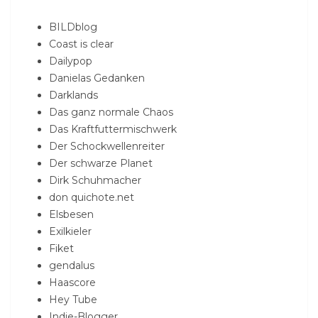
BILDblog
Coast is clear
Dailypop
Danielas Gedanken
Darklands
Das ganz normale Chaos
Das Kraftfuttermischwerk
Der Schockwellenreiter
Der schwarze Planet
Dirk Schuhmacher
don quichote.net
Elsbesen
Exilkieler
Fiket
gendalus
Haascore
Hey Tube
Indie-Blogger