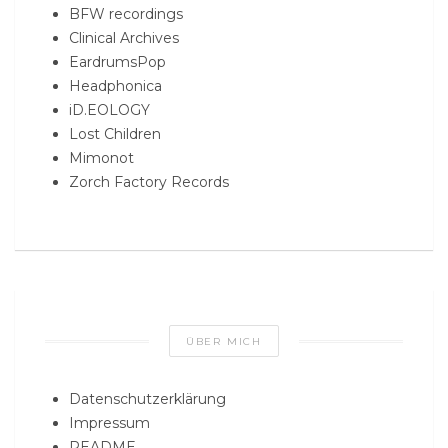
BFW recordings
Clinical Archives
EardrumsPop
Headphonica
iD.EOLOGY
Lost Children
Mimonot
Zorch Factory Records
ÜBER MICH
Datenschutzerklärung
Impressum
README