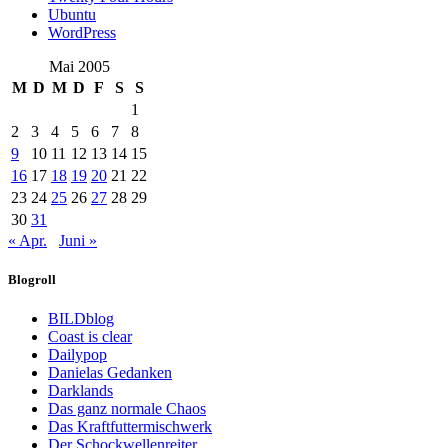
Ubuntu
WordPress
Mai 2005
M
D
M
D
F
S
S
1
2
3
4
5
6
7
8
9
10
11
12
13
14
15
16
17
18
19
20
21
22
23
24
25
26
27
28
29
30
31
« Apr.
Juni »
Blogroll
BILDblog
Coast is clear
Dailypop
Danielas Gedanken
Darklands
Das ganz normale Chaos
Das Kraftfuttermischwerk
Der Schockwellenreiter