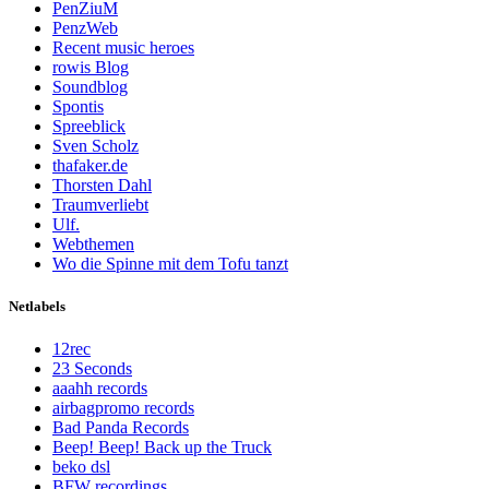
PenZiuM
PenzWeb
Recent music heroes
rowis Blog
Soundblog
Spontis
Spreeblick
Sven Scholz
thafaker.de
Thorsten Dahl
Traumverliebt
Ulf.
Webthemen
Wo die Spinne mit dem Tofu tanzt
Netlabels
12rec
23 Seconds
aaahh records
airbagpromo records
Bad Panda Records
Beep! Beep! Back up the Truck
beko dsl
BFW recordings