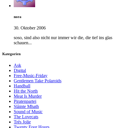
nora
30. Oktober 2006
soso, sind also nicht nur immer wir die, die tief ins glas
schauen...
Kategorien
Ask
Digital
Free-Music-Friday
Gentlemen Take Polaroids
Handball
Hit the North
Meat Is Murder
Piratenpartei
Slàinte Mhath
Sound of Music
The Lovecats
Trés Jolie
Twenty Four Hours