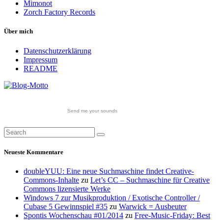
Mimonot
Zorch Factory Records
Über mich
Datenschutzerklärung
Impressum
README
Send me your sounds
Neueste Kommentare
doubleYUU: Eine neue Suchmaschine findet Creative-
Commons-Inhalte
zu
Let’s CC – Suchmaschine für Creative
Commons lizensierte Werke
Windows 7 zur Musikproduktion / Exotische Controller /
Cubase 5 Gewinnspiel #35
zu
Warwick = Ausbeuter
Spontis Wochenschau #01/2014
zu
Free-Music-Friday: Best