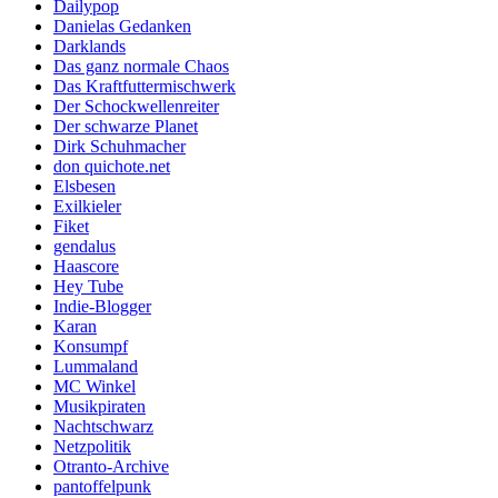
Dailypop
Danielas Gedanken
Darklands
Das ganz normale Chaos
Das Kraftfuttermischwerk
Der Schockwellenreiter
Der schwarze Planet
Dirk Schuhmacher
don quichote.net
Elsbesen
Exilkieler
Fiket
gendalus
Haascore
Hey Tube
Indie-Blogger
Karan
Konsumpf
Lummaland
MC Winkel
Musikpiraten
Nachtschwarz
Netzpolitik
Otranto-Archive
pantoffelpunk