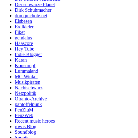
Der schwarze Planet
Dirk Schuhmacher
don quichote.net
Elsbesen
Exilkieler
Fiket
gendalus
Haascore
Hey Tube
Indie-Blogger
Karan
Konsumpf
Lummaland
MC Winkel
Musikpiraten
Nachtschwarz
Netzpolitik
Otranto-Archive
pantoffelpunk
PenZiuM
PenzWeb
Recent music heroes
rowis Blog
Soundblog
Spontis