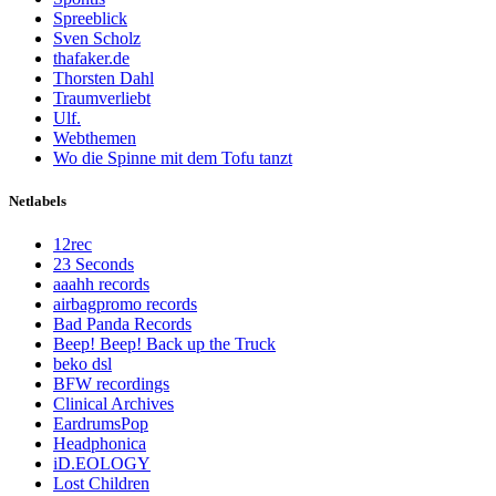
Spreeblick
Sven Scholz
thafaker.de
Thorsten Dahl
Traumverliebt
Ulf.
Webthemen
Wo die Spinne mit dem Tofu tanzt
Netlabels
12rec
23 Seconds
aaahh records
airbagpromo records
Bad Panda Records
Beep! Beep! Back up the Truck
beko dsl
BFW recordings
Clinical Archives
EardrumsPop
Headphonica
iD.EOLOGY
Lost Children