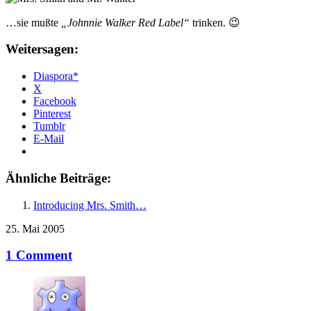
…sie mußte
„Johnnie Walker Red Label“
trinken. 😉
Weitersagen:
Diaspora*
X
Facebook
Pinterest
Tumblr
E-Mail
Ähnliche Beiträge:
Introducing Mrs. Smith…
25. Mai 2005
1 Comment