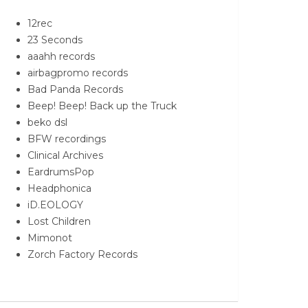
12rec
23 Seconds
aaahh records
airbagpromo records
Bad Panda Records
Beep! Beep! Back up the Truck
beko dsl
BFW recordings
Clinical Archives
EardrumsPop
Headphonica
iD.EOLOGY
Lost Children
Mimonot
Zorch Factory Records