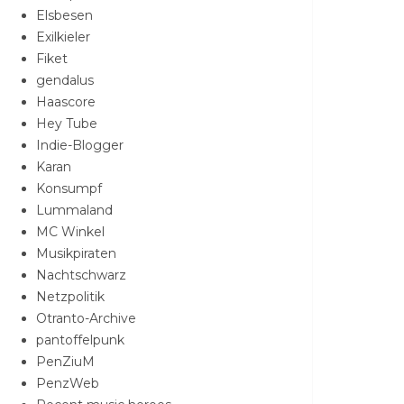
Elsbesen
Exilkieler
Fiket
gendalus
Haascore
Hey Tube
Indie-Blogger
Karan
Konsumpf
Lummaland
MC Winkel
Musikpiraten
Nachtschwarz
Netzpolitik
Otranto-Archive
pantoffelpunk
PenZiuM
PenzWeb