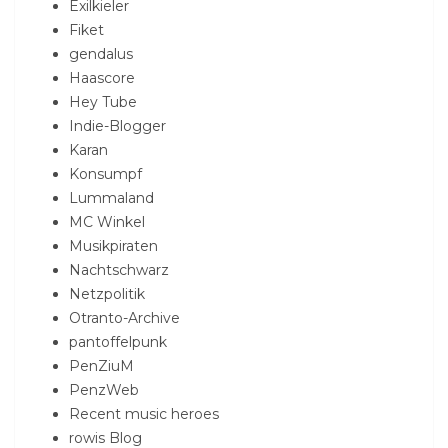
Exilkieler
Fiket
gendalus
Haascore
Hey Tube
Indie-Blogger
Karan
Konsumpf
Lummaland
MC Winkel
Musikpiraten
Nachtschwarz
Netzpolitik
Otranto-Archive
pantoffelpunk
PenZiuM
PenzWeb
Recent music heroes
rowis Blog