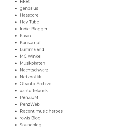
Fiket
gendalus
Haascore
Hey Tube
Indie-Blogger
Karan
Konsumpf
Lummaland
MC Winkel
Musikpiraten
Nachtschwarz
Netzpolitik
Otranto-Archive
pantoffelpunk
PenZiuM
PenzWeb
Recent music heroes
rowis Blog
Soundblog