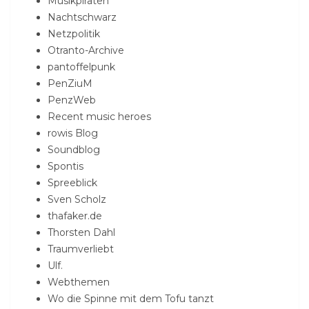
Musikpiraten
Nachtschwarz
Netzpolitik
Otranto-Archive
pantoffelpunk
PenZiuM
PenzWeb
Recent music heroes
rowis Blog
Soundblog
Spontis
Spreeblick
Sven Scholz
thafaker.de
Thorsten Dahl
Traumverliebt
Ulf.
Webthemen
Wo die Spinne mit dem Tofu tanzt