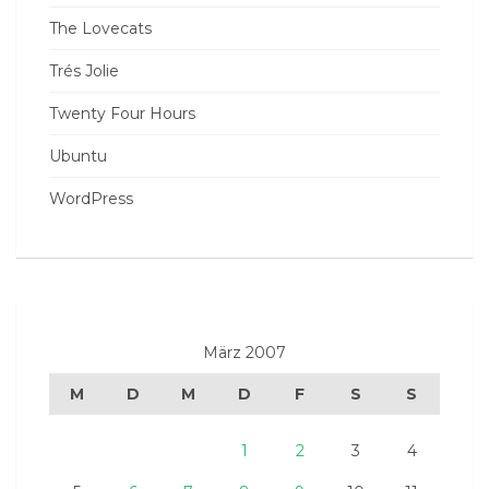
The Lovecats
Trés Jolie
Twenty Four Hours
Ubuntu
WordPress
März 2007
M
D
M
D
F
S
S
1
2
3
4