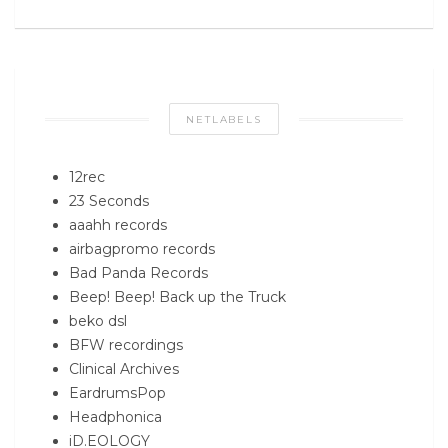
NETLABELS
12rec
23 Seconds
aaahh records
airbagpromo records
Bad Panda Records
Beep! Beep! Back up the Truck
beko dsl
BFW recordings
Clinical Archives
EardrumsPop
Headphonica
iD.EOLOGY