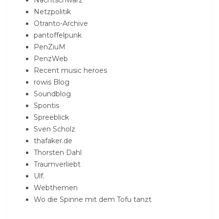
Netzpolitik
Otranto-Archive
pantoffelpunk
PenZiuM
PenzWeb
Recent music heroes
rowis Blog
Soundblog
Spontis
Spreeblick
Sven Scholz
thafaker.de
Thorsten Dahl
Traumverliebt
Ulf.
Webthemen
Wo die Spinne mit dem Tofu tanzt