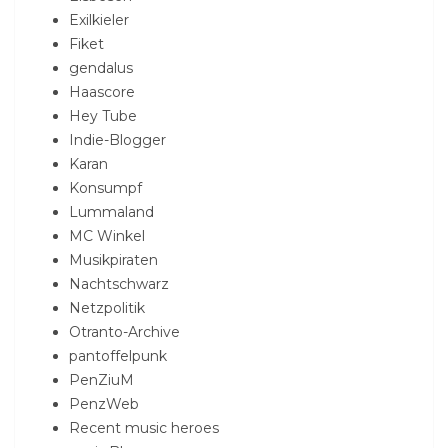
Exilkieler
Fiket
gendalus
Haascore
Hey Tube
Indie-Blogger
Karan
Konsumpf
Lummaland
MC Winkel
Musikpiraten
Nachtschwarz
Netzpolitik
Otranto-Archive
pantoffelpunk
PenZiuM
PenzWeb
Recent music heroes