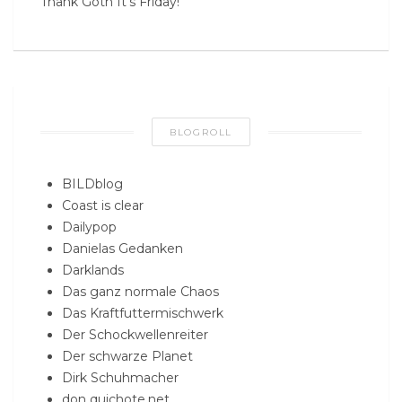
Thank Goth It’s Friday!
BLOGROLL
BILDblog
Coast is clear
Dailypop
Danielas Gedanken
Darklands
Das ganz normale Chaos
Das Kraftfuttermischwerk
Der Schockwellenreiter
Der schwarze Planet
Dirk Schuhmacher
don quichote.net