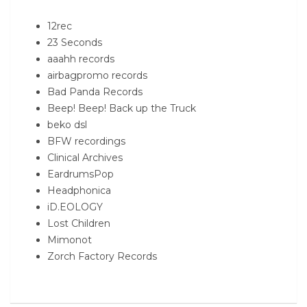
12rec
23 Seconds
aaahh records
airbagpromo records
Bad Panda Records
Beep! Beep! Back up the Truck
beko dsl
BFW recordings
Clinical Archives
EardrumsPop
Headphonica
iD.EOLOGY
Lost Children
Mimonot
Zorch Factory Records