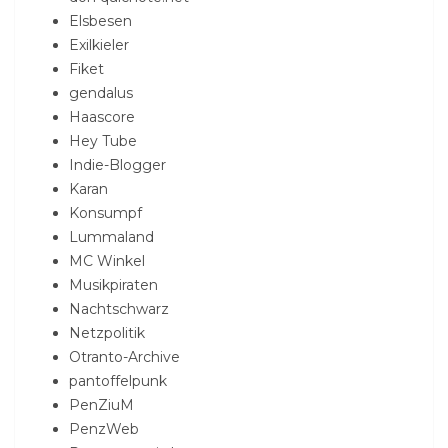
Elsbesen
Exilkieler
Fiket
gendalus
Haascore
Hey Tube
Indie-Blogger
Karan
Konsumpf
Lummaland
MC Winkel
Musikpiraten
Nachtschwarz
Netzpolitik
Otranto-Archive
pantoffelpunk
PenZiuM
PenzWeb