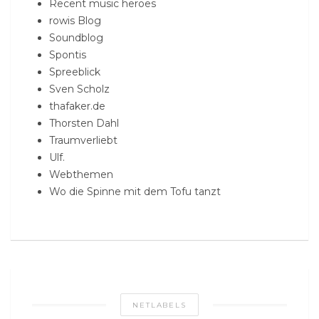
Recent music heroes
rowis Blog
Soundblog
Spontis
Spreeblick
Sven Scholz
thafaker.de
Thorsten Dahl
Traumverliebt
Ulf.
Webthemen
Wo die Spinne mit dem Tofu tanzt
NETLABELS