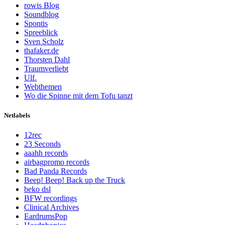
rowis Blog
Soundblog
Spontis
Spreeblick
Sven Scholz
thafaker.de
Thorsten Dahl
Traumverliebt
Ulf.
Webthemen
Wo die Spinne mit dem Tofu tanzt
Netlabels
12rec
23 Seconds
aaahh records
airbagpromo records
Bad Panda Records
Beep! Beep! Back up the Truck
beko dsl
BFW recordings
Clinical Archives
EardrumsPop