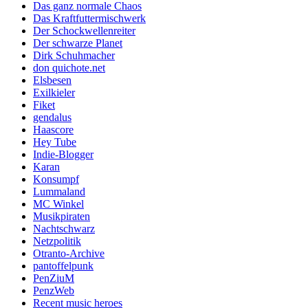
Das ganz normale Chaos
Das Kraftfuttermischwerk
Der Schockwellenreiter
Der schwarze Planet
Dirk Schuhmacher
don quichote.net
Elsbesen
Exilkieler
Fiket
gendalus
Haascore
Hey Tube
Indie-Blogger
Karan
Konsumpf
Lummaland
MC Winkel
Musikpiraten
Nachtschwarz
Netzpolitik
Otranto-Archive
pantoffelpunk
PenZiuM
PenzWeb
Recent music heroes