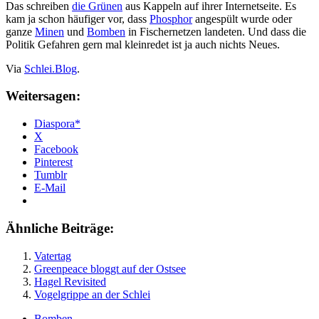
Das schreiben
die Grünen
aus Kappeln auf ihrer Internetseite. Es
kam ja schon häufiger vor, dass
Phosphor
angespült wurde oder
ganze
Minen
und
Bomben
in Fischernetzen landeten. Und dass die
Politik Gefahren gern mal kleinredet ist ja auch nichts Neues.
Via
Schlei.Blog
.
Weitersagen:
Diaspora*
X
Facebook
Pinterest
Tumblr
E-Mail
Ähnliche Beiträge:
Vatertag
Greenpeace bloggt auf der Ostsee
Hagel Revisited
Vogelgrippe an der Schlei
Bomben