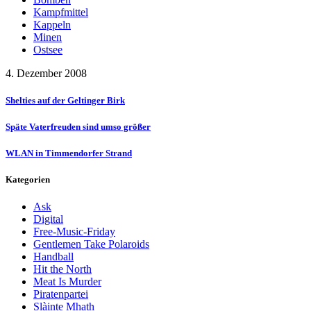
Kampfmittel
Kappeln
Minen
Ostsee
4. Dezember 2008
Shelties auf der Geltinger Birk
Späte Vaterfreuden sind umso größer
WLAN in Timmendorfer Strand
Kategorien
Ask
Digital
Free-Music-Friday
Gentlemen Take Polaroids
Handball
Hit the North
Meat Is Murder
Piratenpartei
Slàinte Mhath