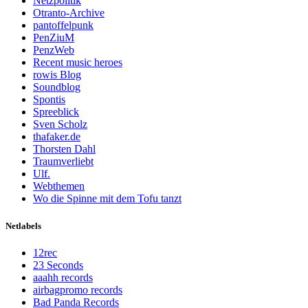
Netzpolitik
Otranto-Archive
pantoffelpunk
PenZiuM
PenzWeb
Recent music heroes
rowis Blog
Soundblog
Spontis
Spreeblick
Sven Scholz
thafaker.de
Thorsten Dahl
Traumverliebt
Ulf.
Webthemen
Wo die Spinne mit dem Tofu tanzt
Netlabels
12rec
23 Seconds
aaahh records
airbagpromo records
Bad Panda Records