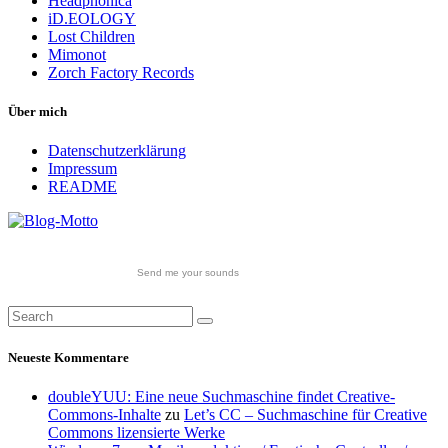
Headphonica
iD.EOLOGY
Lost Children
Mimonot
Zorch Factory Records
Über mich
Datenschutzerklärung
Impressum
README
Send me your sounds
Neueste Kommentare
doubleYUU: Eine neue Suchmaschine findet Creative-
Commons-Inhalte
zu
Let’s CC – Suchmaschine für Creative
Commons lizensierte Werke