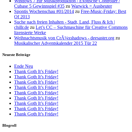
Windows 7 zur Musikproduktion / Exotische Controller /
Cubase 5 Gewinnspiel #35
zu
Warwick = Ausbeuter
Spontis Wochenschau #01/2014
zu
Free-Music-Friday: Best
Of 2013
Suche nach freien Inhalten - Stadt, Land, Fluss & Ich |
chillr.de
zu
Let’s CC – Suchmaschine für Creative Commons
lizensierte Werke
Weihnachtsmusik von CrÃ¼xshadows - deesaster.org
zu
Musikalischer Adventskalender 2015 Tür 22
Neueste Beiträge
Ende Neu
Thank Goth It’s Friday!
Thank Goth It’s Friday!
Thank Goth It’s Friday!
Thank Goth It’s Friday!
Thank Goth It’s Friday!
Thank Goth It’s Friday!
Thank Goth It’s Friday!
Thank Goth It’s Friday!
Thank Goth It’s Friday!
Blogroll