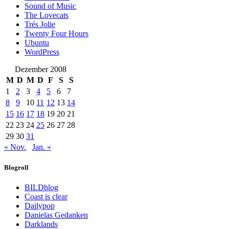
Sound of Music
The Lovecats
Trés Jolie
Twenty Four Hours
Ubuntu
WordPress
Dezember 2008
M
D
M
D
F
S
S
1
2
3
4
5
6
7
8
9
10
11
12
13
14
15
16
17
18
19
20
21
22
23
24
25
26
27
28
29
30
31
« Nov.
Jan. »
Blogroll
BILDblog
Coast is clear
Dailypop
Danielas Gedanken
Darklands