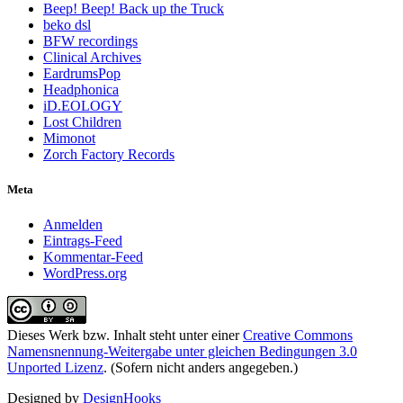
Beep! Beep! Back up the Truck
beko dsl
BFW recordings
Clinical Archives
EardrumsPop
Headphonica
iD.EOLOGY
Lost Children
Mimonot
Zorch Factory Records
Meta
Anmelden
Eintrags-Feed
Kommentar-Feed
WordPress.org
Dieses Werk bzw. Inhalt steht unter einer
Creative Commons
Namensnennung-Weitergabe unter gleichen Bedingungen 3.0
Unported Lizenz
. (Sofern nicht anders angegeben.)
Designed by
DesignHooks