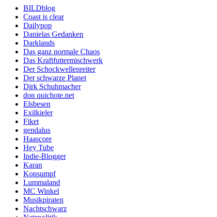
BILDblog
Coast is clear
Dailypop
Danielas Gedanken
Darklands
Das ganz normale Chaos
Das Kraftfuttermischwerk
Der Schockwellenreiter
Der schwarze Planet
Dirk Schuhmacher
don quichote.net
Elsbesen
Exilkieler
Fiket
gendalus
Haascore
Hey Tube
Indie-Blogger
Karan
Konsumpf
Lummaland
MC Winkel
Musikpiraten
Nachtschwarz