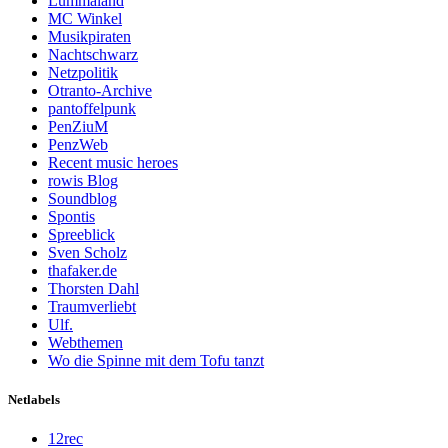
Lummaland
MC Winkel
Musikpiraten
Nachtschwarz
Netzpolitik
Otranto-Archive
pantoffelpunk
PenZiuM
PenzWeb
Recent music heroes
rowis Blog
Soundblog
Spontis
Spreeblick
Sven Scholz
thafaker.de
Thorsten Dahl
Traumverliebt
Ulf.
Webthemen
Wo die Spinne mit dem Tofu tanzt
Netlabels
12rec