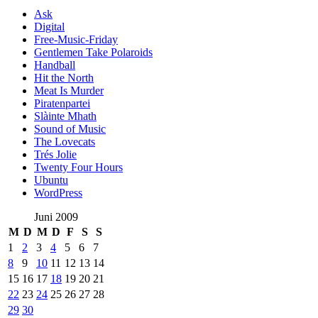
Ask
Digital
Free-Music-Friday
Gentlemen Take Polaroids
Handball
Hit the North
Meat Is Murder
Piratenpartei
Slàinte Mhath
Sound of Music
The Lovecats
Trés Jolie
Twenty Four Hours
Ubuntu
WordPress
Juni 2009
M
D
M
D
F
S
S
1
2
3
4
5
6
7
8
9
10
11
12
13
14
15
16
17
18
19
20
21
22
23
24
25
26
27
28
29
30