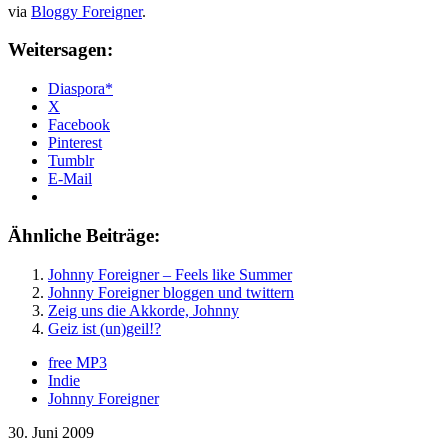
via
Bloggy Foreigner
.
Weitersagen:
Diaspora*
X
Facebook
Pinterest
Tumblr
E-Mail
Ähnliche Beiträge:
Johnny Foreigner – Feels like Summer
Johnny Foreigner bloggen und twittern
Zeig uns die Akkorde, Johnny
Geiz ist (un)geil!?
free MP3
Indie
Johnny Foreigner
30. Juni 2009