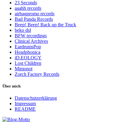
23 Seconds
aaahh records
airbagpromo records
Bad Panda Records
Beep! Beep! Back up the Truck
beko dsl
BFW recordings
Clinical Archives
EardrumsPop
Headphonica
iD.EOLOGY
Lost Children
Mimonot
Zorch Factory Records
Über mich
Datenschutzerklärung
Impressum
README