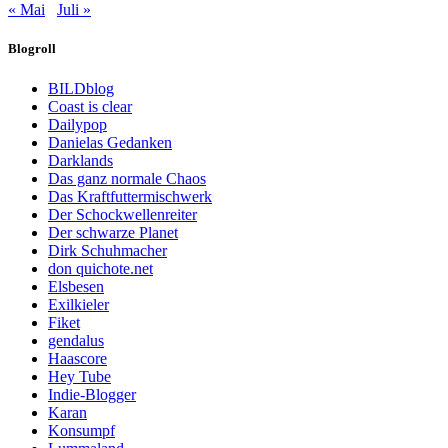
« Mai
Juli »
Blogroll
BILDblog
Coast is clear
Dailypop
Danielas Gedanken
Darklands
Das ganz normale Chaos
Das Kraftfuttermischwerk
Der Schockwellenreiter
Der schwarze Planet
Dirk Schuhmacher
don quichote.net
Elsbesen
Exilkieler
Fiket
gendalus
Haascore
Hey Tube
Indie-Blogger
Karan
Konsumpf