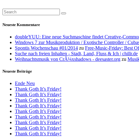
Neueste Kommentare
doubleYUU: Eine neue Suchmaschine findet Creative-Common
Windows 7 zur Musikproduktion / Exotische Controller / Cuba
Spontis Wochenschau #01/2014
zu
Free-Music-Friday: Best O
Suche nach freien Inhalten - Stadt, Land, Fluss & Ich | chillr.de
Weihnachtsmusik von CrÃ¼xshadows - deesaster.org
zu
Musik
Neueste Beiträge
Ende Neu
Thank Goth It’s Friday!
Thank Goth It’s Friday!
Thank Goth It’s Friday!
Thank Goth It’s Friday!
Thank Goth It’s Friday!
Thank Goth It’s Friday!
Thank Goth It’s Friday!
Thank Goth It’s Friday!
Thank Goth It’s Friday!