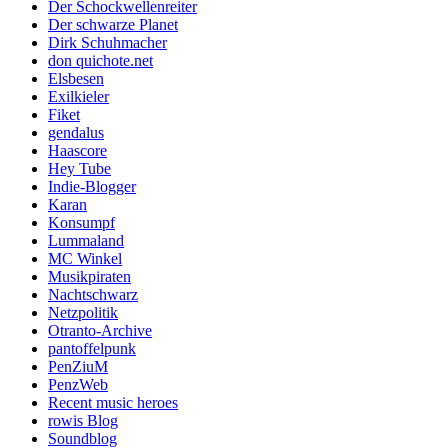
Der Schockwellenreiter
Der schwarze Planet
Dirk Schuhmacher
don quichote.net
Elsbesen
Exilkieler
Fiket
gendalus
Haascore
Hey Tube
Indie-Blogger
Karan
Konsumpf
Lummaland
MC Winkel
Musikpiraten
Nachtschwarz
Netzpolitik
Otranto-Archive
pantoffelpunk
PenZiuM
PenzWeb
Recent music heroes
rowis Blog
Soundblog