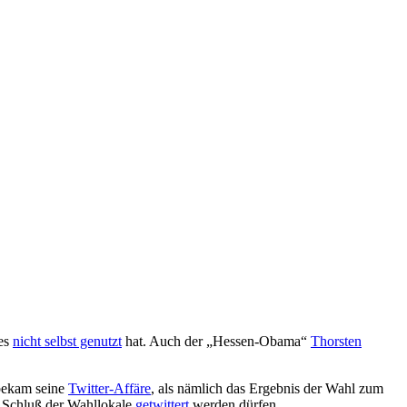
 es
nicht selbst genutzt
hat. Auch der „Hessen-Obama“
Thorsten
bekam seine
Twitter-Affäre
, als nämlich das Ergebnis der Wahl zum
r Schluß der Wahllokale
getwittert
werden dürfen.