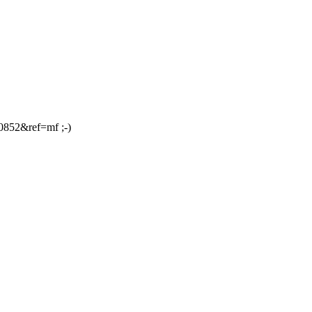
0852&ref=mf ;-)