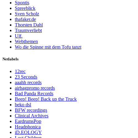
Spontis
Spreeblick
Sven Scholz
thafaker.de
Thorsten Dahl
Traumverliebt
Ulf.
Webthemen
Wo die Spinne mit dem Tofu tanzt
Netlabels
12rec
23 Seconds
aaahh records
airbagpromo records
Bad Panda Records
Beep! Beep! Back up the Truck
beko dsl
BFW recordings
Clinical Archives
EardrumsPop
Headphonica
iD.EOLOGY
Lost Children