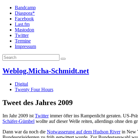
Bandcamp
Diaspora*
Facebook
Last.fm
Mastodon
Twitter
Termine
Impressum
Weblog.Micha-Schmidt.net
Digital
Twenty Four Hours
Tweet des Jahres 2009
Im Jahr 2009 ist
Twitter
immer öfter ins Rampenlicht geraten. US-Prä
Schäfer-Gümbel
wollte auf dieser Welle reiten, allerdings ohne den 
Dann war da noch die
Notwasserung auf dem Hudson River
in New Y
Bundespräsidenten zu früh getwittert wurde. Zur Bundestagswahl wu