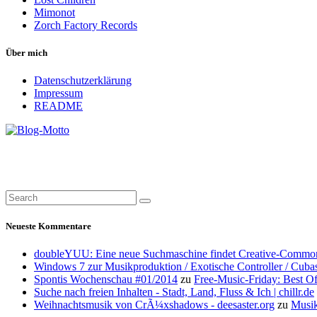
Mimonot
Zorch Factory Records
Über mich
Datenschutzerklärung
Impressum
README
Neueste Kommentare
doubleYUU: Eine neue Suchmaschine findet Creative-Common
Windows 7 zur Musikproduktion / Exotische Controller / Cuba
Spontis Wochenschau #01/2014
zu
Free-Music-Friday: Best O
Suche nach freien Inhalten - Stadt, Land, Fluss & Ich | chillr.de
Weihnachtsmusik von CrÃ¼xshadows - deesaster.org
zu
Musik