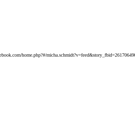
facebook.com/home.php?#/micha.schmidt?v=feed&story_fbid=26170649