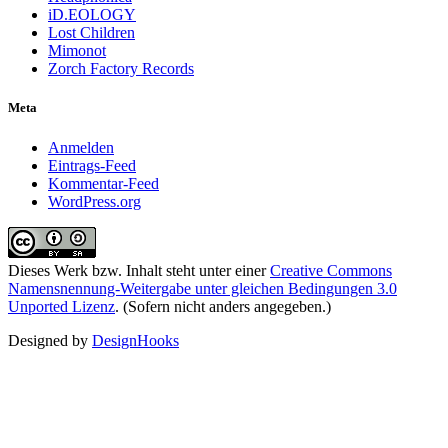
iD.EOLOGY
Lost Children
Mimonot
Zorch Factory Records
Meta
Anmelden
Eintrags-Feed
Kommentar-Feed
WordPress.org
Dieses Werk bzw. Inhalt steht unter einer
Creative Commons
Namensnennung-Weitergabe unter gleichen Bedingungen 3.0
Unported Lizenz
. (Sofern nicht anders angegeben.)
Designed by
DesignHooks