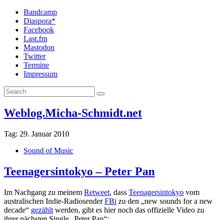
Bandcamp
Diaspora*
Facebook
Last.fm
Mastodon
Twitter
Termine
Impressum
Weblog.Micha-Schmidt.net
Tag:
29. Januar 2010
Sound of Music
Teenagersintokyo – Peter Pan
Im Nachgang zu meinem
Retweet
, dass
Teenagersintokyo
vom
australischen Indie-Radiosender
FBi
zu den „new sounds for a new
decade“
gezählt
werden, gibt es hier noch das offizielle Video zu
ihrer nächsten Single „Peter Pan“: