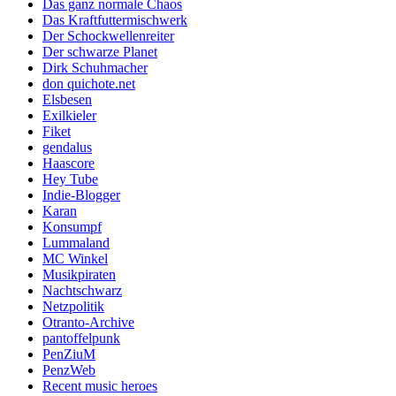
Das ganz normale Chaos
Das Kraftfuttermischwerk
Der Schockwellenreiter
Der schwarze Planet
Dirk Schuhmacher
don quichote.net
Elsbesen
Exilkieler
Fiket
gendalus
Haascore
Hey Tube
Indie-Blogger
Karan
Konsumpf
Lummaland
MC Winkel
Musikpiraten
Nachtschwarz
Netzpolitik
Otranto-Archive
pantoffelpunk
PenZiuM
PenzWeb
Recent music heroes