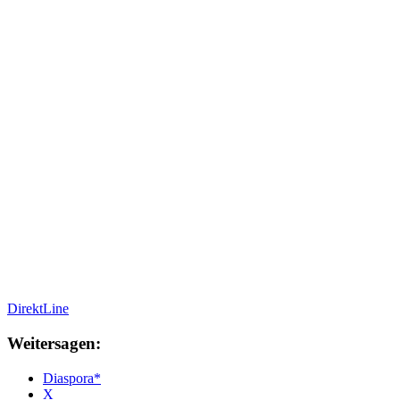
DirektLine
Weitersagen:
Diaspora*
X