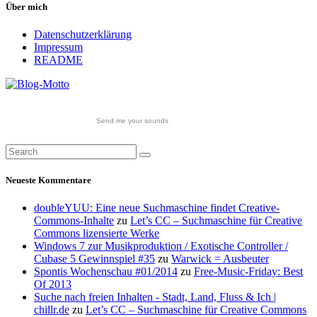
Über mich
Datenschutzerklärung
Impressum
README
Send me your sounds
Neueste Kommentare
doubleYUU: Eine neue Suchmaschine findet Creative-
Commons-Inhalte
zu
Let’s CC – Suchmaschine für Creative
Commons lizensierte Werke
Windows 7 zur Musikproduktion / Exotische Controller /
Cubase 5 Gewinnspiel #35
zu
Warwick = Ausbeuter
Spontis Wochenschau #01/2014
zu
Free-Music-Friday: Best
Of 2013
Suche nach freien Inhalten - Stadt, Land, Fluss & Ich |
chillr.de
zu
Let’s CC – Suchmaschine für Creative Commons