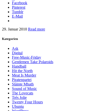
Facebook
Pinterest
Tumblr
E-Mail
29. Januar 2010
Read more
Kategorien
Ask
Digital
Free-Music-Friday
Gentlemen Take Polaroids
Handball
Hit the North
Meat Is Murder
Piratenpartei
Slàinte Mhath
Sound of Music
The Lovecats
Trés Jolie
Twenty Four Hours
Ubuntu
WordPress