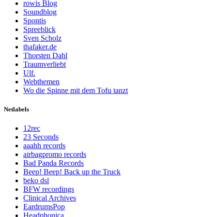
rowis Blog
Soundblog
Spontis
Spreeblick
Sven Scholz
thafaker.de
Thorsten Dahl
Traumverliebt
Ulf.
Webthemen
Wo die Spinne mit dem Tofu tanzt
Netlabels
12rec
23 Seconds
aaahh records
airbagpromo records
Bad Panda Records
Beep! Beep! Back up the Truck
beko dsl
BFW recordings
Clinical Archives
EardrumsPop
Headphonica