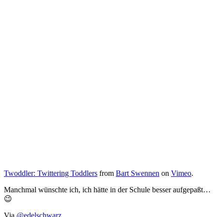
Twoddler: Twittering Toddlers
from
Bart Swennen
on
Vimeo
.
Manchmal wünschte ich, ich hätte in der Schule besser aufgepaßt…
😉
Via
@edelschwarz