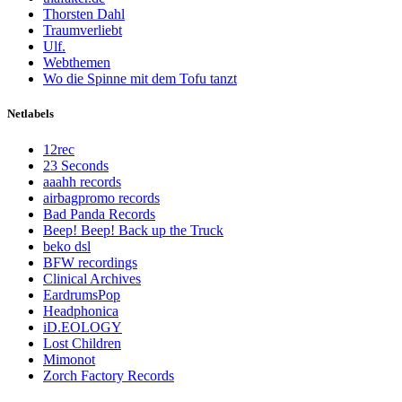
Thorsten Dahl
Traumverliebt
Ulf.
Webthemen
Wo die Spinne mit dem Tofu tanzt
Netlabels
12rec
23 Seconds
aaahh records
airbagpromo records
Bad Panda Records
Beep! Beep! Back up the Truck
beko dsl
BFW recordings
Clinical Archives
EardrumsPop
Headphonica
iD.EOLOGY
Lost Children
Mimonot
Zorch Factory Records