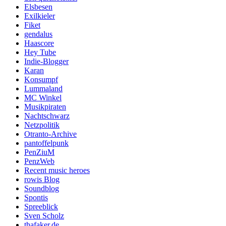
Elsbesen
Exilkieler
Fiket
gendalus
Haascore
Hey Tube
Indie-Blogger
Karan
Konsumpf
Lummaland
MC Winkel
Musikpiraten
Nachtschwarz
Netzpolitik
Otranto-Archive
pantoffelpunk
PenZiuM
PenzWeb
Recent music heroes
rowis Blog
Soundblog
Spontis
Spreeblick
Sven Scholz
thafaker.de