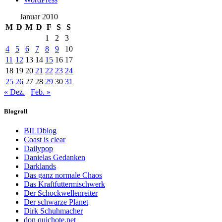
Januar 2010
M
D
M
D
F
S
S
1
2
3
4
5
6
7
8
9
10
11
12
13
14
15
16
17
18
19
20
21
22
23
24
25
26
27
28
29
30
31
« Dez.
Feb. »
Blogroll
BILDblog
Coast is clear
Dailypop
Danielas Gedanken
Darklands
Das ganz normale Chaos
Das Kraftfuttermischwerk
Der Schockwellenreiter
Der schwarze Planet
Dirk Schuhmacher
don quichote.net