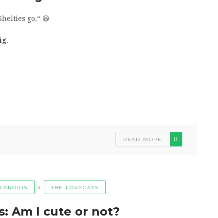
helties go.“ 😀
ig
.
READ MORE
LAROIDS
THE LOVECATS
s: Am I cute or not?