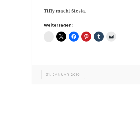
Tiffy macht Siesta
.
Weitersagen:
Diaspora*
31. JANUAR 2010