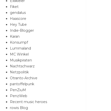
Exilkieler
Fiket
gendalus
Haascore
Hey Tube
Indie-Blogger
Karan
Konsumpf
Lummaland
MC Winkel
Musikpiraten
Nachtschwarz
Netzpolitik
Otranto-Archive
pantoffelpunk
PenZiuM
PenzWeb
Recent music heroes
rowis Blog