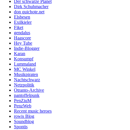
Der schwarze Planet
Dirk Schuhmacher
don quichote.net
Elsbesen
Exilkieler
Fiket
gendalus
Haascore
Hey Tube
Indie-Blogger
Karan
Konsumpf
Lummaland
MC Winkel
Musikpiraten
Nachtschwarz
Netzpolitik
Otranto-Archive
pantoffelpunk
PenZiuM
PenzWeb
Recent music heroes
rowis Blog
Soundblog
Spontis