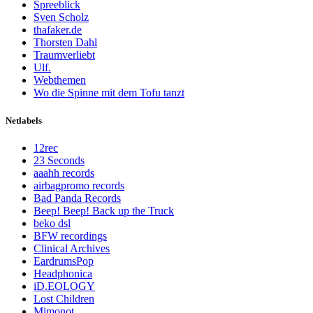
Spreeblick
Sven Scholz
thafaker.de
Thorsten Dahl
Traumverliebt
Ulf.
Webthemen
Wo die Spinne mit dem Tofu tanzt
Netlabels
12rec
23 Seconds
aaahh records
airbagpromo records
Bad Panda Records
Beep! Beep! Back up the Truck
beko dsl
BFW recordings
Clinical Archives
EardrumsPop
Headphonica
iD.EOLOGY
Lost Children
Mimonot