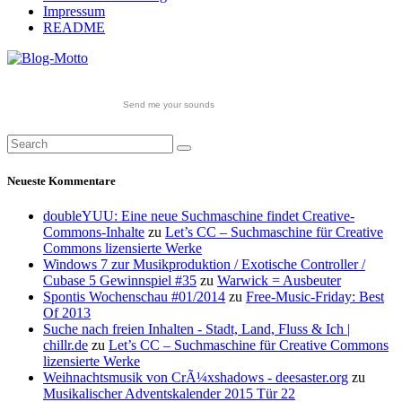
Impressum
README
Send me your sounds
Neueste Kommentare
doubleYUU: Eine neue Suchmaschine findet Creative-
Commons-Inhalte
zu
Let’s CC – Suchmaschine für Creative
Commons lizensierte Werke
Windows 7 zur Musikproduktion / Exotische Controller /
Cubase 5 Gewinnspiel #35
zu
Warwick = Ausbeuter
Spontis Wochenschau #01/2014
zu
Free-Music-Friday: Best
Of 2013
Suche nach freien Inhalten - Stadt, Land, Fluss & Ich |
chillr.de
zu
Let’s CC – Suchmaschine für Creative Commons
lizensierte Werke
Weihnachtsmusik von CrÃ¼xshadows - deesaster.org
zu
Musikalischer Adventskalender 2015 Tür 22