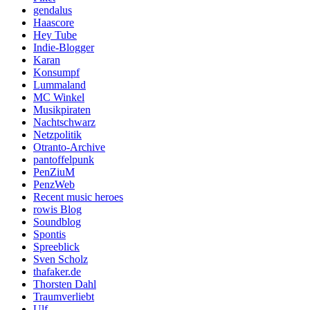
gendalus
Haascore
Hey Tube
Indie-Blogger
Karan
Konsumpf
Lummaland
MC Winkel
Musikpiraten
Nachtschwarz
Netzpolitik
Otranto-Archive
pantoffelpunk
PenZiuM
PenzWeb
Recent music heroes
rowis Blog
Soundblog
Spontis
Spreeblick
Sven Scholz
thafaker.de
Thorsten Dahl
Traumverliebt
Ulf.