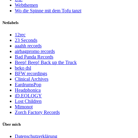
Webthemen
Wo die Spinne mit dem Tofu tanzt
Netlabels
12rec
23 Seconds
aaahh records
airbagpromo records
Bad Panda Records
Beep! Beep! Back up the Truck
beko dsl
BFW recordings
Clinical Archives
EardrumsPop
Headphonica
iD.EOLOGY
Lost Children
Mimonot
Zorch Factory Records
Über mich
Datenschutzerklärung