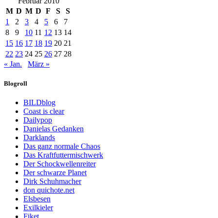
Februar 2010
M
D
M
D
F
S
S
1
2
3
4
5
6
7
8
9
10
11
12
13
14
15
16
17
18
19
20
21
22
23
24
25
26
27
28
« Jan.
März »
Blogroll
BILDblog
Coast is clear
Dailypop
Danielas Gedanken
Darklands
Das ganz normale Chaos
Das Kraftfuttermischwerk
Der Schockwellenreiter
Der schwarze Planet
Dirk Schuhmacher
don quichote.net
Elsbesen
Exilkieler
Fiket