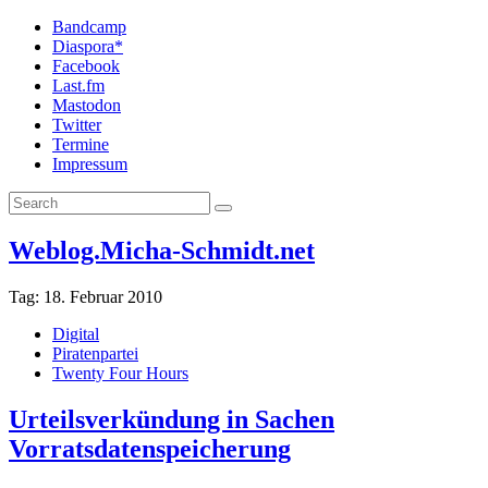
Bandcamp
Diaspora*
Facebook
Last.fm
Mastodon
Twitter
Termine
Impressum
Weblog.Micha-Schmidt.net
Tag:
18. Februar 2010
Digital
Piratenpartei
Twenty Four Hours
Urteilsverkündung in Sachen
Vorratsdatenspeicherung