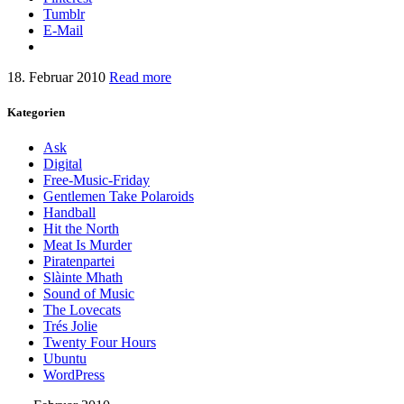
Tumblr
E-Mail
18. Februar 2010
Read more
Kategorien
Ask
Digital
Free-Music-Friday
Gentlemen Take Polaroids
Handball
Hit the North
Meat Is Murder
Piratenpartei
Slàinte Mhath
Sound of Music
The Lovecats
Trés Jolie
Twenty Four Hours
Ubuntu
WordPress