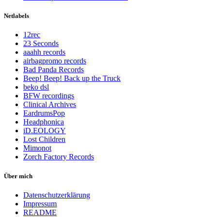
Netlabels
12rec
23 Seconds
aaahh records
airbagpromo records
Bad Panda Records
Beep! Beep! Back up the Truck
beko dsl
BFW recordings
Clinical Archives
EardrumsPop
Headphonica
iD.EOLOGY
Lost Children
Mimonot
Zorch Factory Records
Über mich
Datenschutzerklärung
Impressum
README