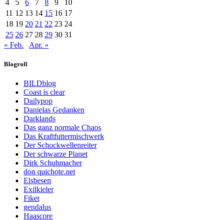
4
5
6
7
8
9
10
11
12
13
14
15
16
17
18
19
20
21
22
23
24
25
26
27
28
29
30
31
« Feb.
Apr. »
Blogroll
BILDblog
Coast is clear
Dailypop
Danielas Gedanken
Darklands
Das ganz normale Chaos
Das Kraftfuttermischwerk
Der Schockwellenreiter
Der schwarze Planet
Dirk Schuhmacher
don quichote.net
Elsbesen
Exilkieler
Fiket
gendalus
Haascore