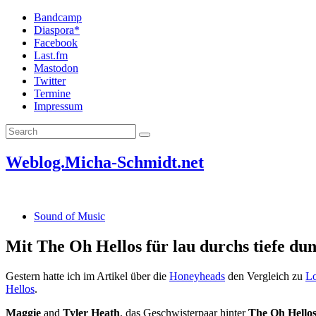
Bandcamp
Diaspora*
Facebook
Last.fm
Mastodon
Twitter
Termine
Impressum
Weblog.Micha-Schmidt.net
Sound of Music
Mit The Oh Hellos für lau durchs tiefe dun
Gestern hatte ich im Artikel über die
Honeyheads
den Vergleich zu
Lo
Hellos
.
Maggie
and
Tyler Heath
, das Geschwisterpaar hinter
The Oh Hello