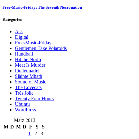
Free-Music-Friday: The Seventh Necronation
Kategorien
Ask
Digital
Free-Music-Friday
Gentlemen Take Polaroids
Handball
Hit the North
Meat Is Murder
Piratenpartei
Slàinte Mhath
Sound of Music
The Lovecats
Trés Jolie
Twenty Four Hours
Ubuntu
WordPress
März 2013
M
D
M
D
F
S
S
1
2
3