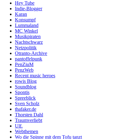
Hey Tube
Indie-Blogger
Karan
Konsumpf
Lummaland
MC Winkel
Musikpiraten
Nachtschwarz
Netzpolitik
Otranto-Archive
pantoffelpunk
PenZiuM
PenzWeb
Recent music heroes
rowis Blog
Soundblog
Spontis
Spreeblick
Sven Scholz
thafaker.de
Thorsten Dahl
Traumverliebt
Ulf.
Webthemen
Wo die Spinne mit dem Tofu tanzt