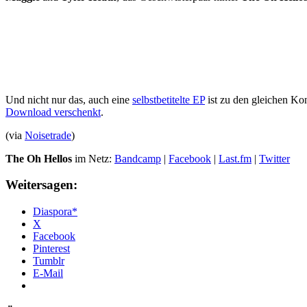
Und nicht nur das, auch eine
selbstbetitelte EP
ist zu den gleichen Kon
Download verschenkt
.
(via
Noisetrade
)
The Oh Hellos
im Netz:
Bandcamp
|
Facebook
|
Last.fm
|
Twitter
Weitersagen:
Diaspora*
X
Facebook
Pinterest
Tumblr
E-Mail