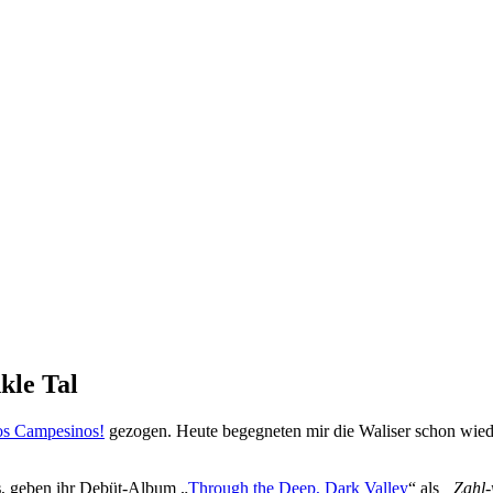
kle Tal
s Campesinos!
gezogen. Heute begegneten mir die Waliser schon wied
s
, geben ihr Debüt-Album „
Through the Deep, Dark Valley
“ als
„Zahl-