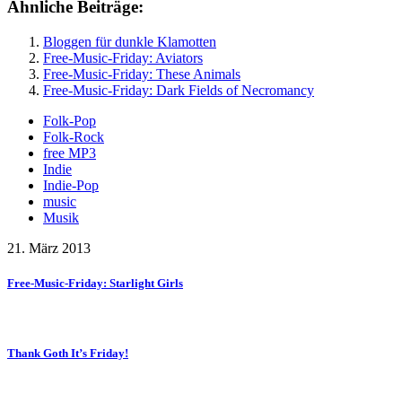
Ähnliche Beiträge:
Bloggen für dunkle Klamotten
Free-Music-Friday: Aviators
Free-Music-Friday: These Animals
Free-Music-Friday: Dark Fields of Necromancy
Folk-Pop
Folk-Rock
free MP3
Indie
Indie-Pop
music
Musik
21. März 2013
Free-Music-Friday: Starlight Girls
Thank Goth It’s Friday!