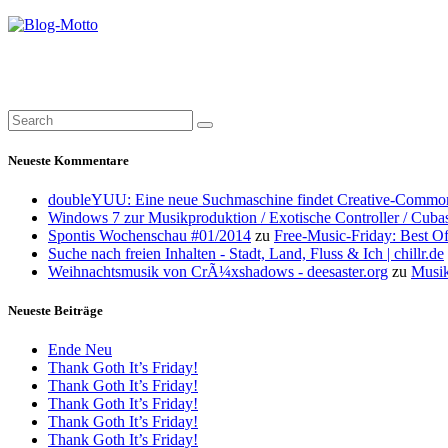
Neueste Kommentare
doubleYUU: Eine neue Suchmaschine findet Creative-Common
Windows 7 zur Musikproduktion / Exotische Controller / Cuba
Spontis Wochenschau #01/2014
zu
Free-Music-Friday: Best O
Suche nach freien Inhalten - Stadt, Land, Fluss & Ich | chillr.de
Weihnachtsmusik von CrÃ¼xshadows - deesaster.org
zu
Musik
Neueste Beiträge
Ende Neu
Thank Goth It’s Friday!
Thank Goth It’s Friday!
Thank Goth It’s Friday!
Thank Goth It’s Friday!
Thank Goth It’s Friday!