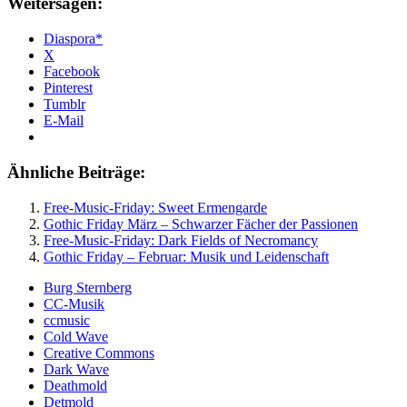
Weitersagen:
Diaspora*
X
Facebook
Pinterest
Tumblr
E-Mail
Ähnliche Beiträge:
Free-Music-Friday: Sweet Ermengarde
Gothic Friday März – Schwarzer Fächer der Passionen
Free-Music-Friday: Dark Fields of Necromancy
Gothic Friday – Februar: Musik und Leidenschaft
Burg Sternberg
CC-Musik
ccmusic
Cold Wave
Creative Commons
Dark Wave
Deathmold
Detmold