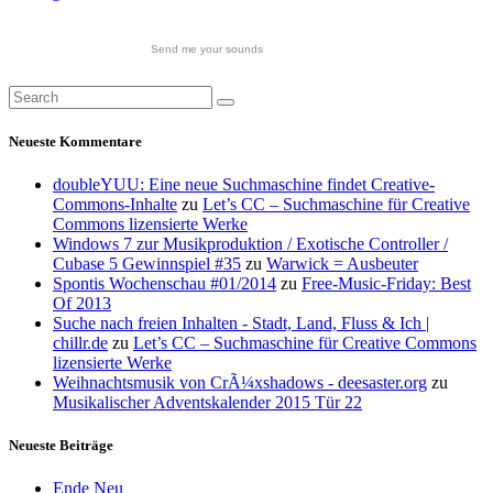
Send me your sounds
Neueste Kommentare
doubleYUU: Eine neue Suchmaschine findet Creative-
Commons-Inhalte
zu
Let’s CC – Suchmaschine für Creative
Commons lizensierte Werke
Windows 7 zur Musikproduktion / Exotische Controller /
Cubase 5 Gewinnspiel #35
zu
Warwick = Ausbeuter
Spontis Wochenschau #01/2014
zu
Free-Music-Friday: Best
Of 2013
Suche nach freien Inhalten - Stadt, Land, Fluss & Ich |
chillr.de
zu
Let’s CC – Suchmaschine für Creative Commons
lizensierte Werke
Weihnachtsmusik von CrÃ¼xshadows - deesaster.org
zu
Musikalischer Adventskalender 2015 Tür 22
Neueste Beiträge
Ende Neu