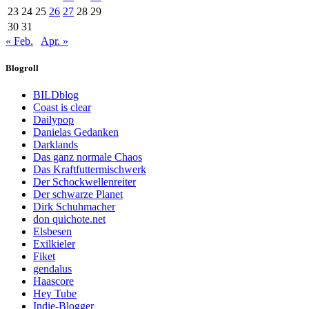
23
24
25
26
27
28
29
30
31
« Feb.
Apr. »
Blogroll
BILDblog
Coast is clear
Dailypop
Danielas Gedanken
Darklands
Das ganz normale Chaos
Das Kraftfuttermischwerk
Der Schockwellenreiter
Der schwarze Planet
Dirk Schuhmacher
don quichote.net
Elsbesen
Exilkieler
Fiket
gendalus
Haascore
Hey Tube
Indie-Blogger