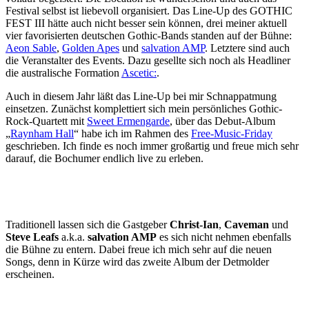
Festival selbst ist liebevoll organisiert. Das Line-Up des GOTHIC
FEST III hätte auch nicht besser sein können, drei meiner aktuell
vier favorisierten deutschen Gothic-Bands standen auf der Bühne:
Aeon Sable
,
Golden Apes
und
salvation AMP
. Letztere sind auch
die Veranstalter des Events. Dazu gesellte sich noch als Headliner
die australische Formation
Ascetic:
.
Auch in diesem Jahr läßt das Line-Up bei mir Schnappatmung
einsetzen. Zunächst komplettiert sich mein persönliches Gothic-
Rock-Quartett mit
Sweet Ermengarde
, über das Debut-Album
„
Raynham Hall
“ habe ich im Rahmen des
Free-Music-Friday
geschrieben. Ich finde es noch immer großartig und freue mich sehr
darauf, die Bochumer endlich live zu erleben.
Traditionell lassen sich die Gastgeber
Christ-Ian
,
Caveman
und
Steve Leafs
a.k.a.
salvation AMP
es sich nicht nehmen ebenfalls
die Bühne zu entern. Dabei freue ich mich sehr auf die neuen
Songs, denn in Kürze wird das zweite Album der Detmolder
erscheinen.