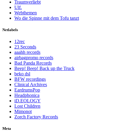
Traumverliebt
Ulf.
Webthemen
Wo die Spinne mit dem Tofu tanzt
Netlabels
12rec
23 Seconds
aaahh records
airbagpromo records
Bad Panda Records
Beep! Beep! Back up the Truck
beko dsl
BFW recordings
Clinical Archives
EardrumsPop
Headphonica
iD.EOLOGY
Lost Children
Mimonot
Zorch Factory Records
Meta