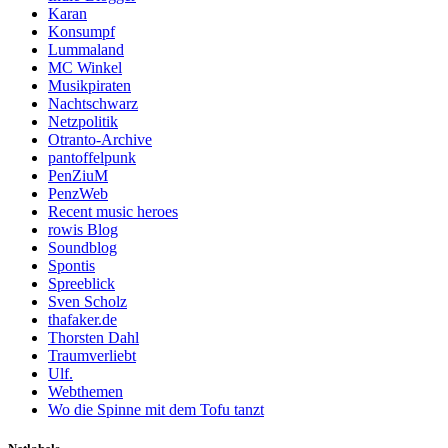
Karan
Konsumpf
Lummaland
MC Winkel
Musikpiraten
Nachtschwarz
Netzpolitik
Otranto-Archive
pantoffelpunk
PenZiuM
PenzWeb
Recent music heroes
rowis Blog
Soundblog
Spontis
Spreeblick
Sven Scholz
thafaker.de
Thorsten Dahl
Traumverliebt
Ulf.
Webthemen
Wo die Spinne mit dem Tofu tanzt