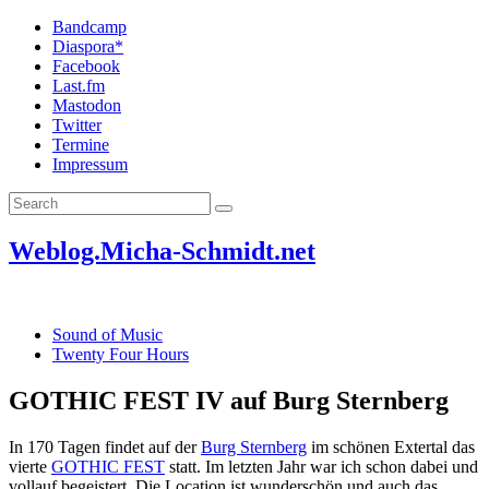
Bandcamp
Diaspora*
Facebook
Last.fm
Mastodon
Twitter
Termine
Impressum
Weblog.Micha-Schmidt.net
Sound of Music
Twenty Four Hours
GOTHIC FEST IV auf Burg Sternberg
In 170 Tagen findet auf der
Burg Sternberg
im schönen Extertal das
vierte
GOTHIC FEST
statt. Im letzten Jahr war ich schon dabei und
vollauf begeistert. Die Location ist wunderschön und auch das