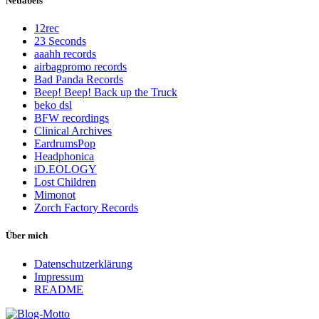
Netlabels
12rec
23 Seconds
aaahh records
airbagpromo records
Bad Panda Records
Beep! Beep! Back up the Truck
beko dsl
BFW recordings
Clinical Archives
EardrumsPop
Headphonica
iD.EOLOGY
Lost Children
Mimonot
Zorch Factory Records
Über mich
Datenschutzerklärung
Impressum
README