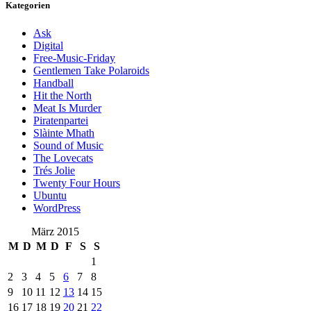
Kategorien
Ask
Digital
Free-Music-Friday
Gentlemen Take Polaroids
Handball
Hit the North
Meat Is Murder
Piratenpartei
Slàinte Mhath
Sound of Music
The Lovecats
Trés Jolie
Twenty Four Hours
Ubuntu
WordPress
März 2015
M
D
M
D
F
S
S
1
2
3
4
5
6
7
8
9
10
11
12
13
14
15
16
17
18
19
20
21
22