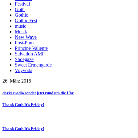
Festival
Goth
Gothic
Gothic Fest
music
Musik
New Wave
Post-Punk
Principe Valiente
Salvation AMP
Shoegaze
Sweet Ermengarde
Voyvoda
26. März 2015
darkerradio sendet jetzt rund um die Uhr
Thank Goth It’s Friday!
Thank Goth It’s Friday!