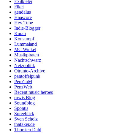
Exilkieler
Fiket
gendalus
Haascore
Hey Tube
Indie-Blogger
Karan
Konsumpf
Lummaland
MC Winkel
Musikpiraten
Nachtschwarz
Netzpolitik
Otranto-Archive
pantoffelpunk
PenZiuM
PenzWeb
Recent music heroes
rowis Blog
Soundblog
Spontis
Spreeblick
Sven Scholz
thafaker.de
Thorsten Dahl