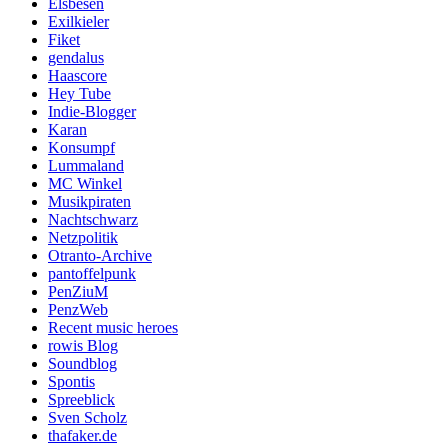
Elsbesen
Exilkieler
Fiket
gendalus
Haascore
Hey Tube
Indie-Blogger
Karan
Konsumpf
Lummaland
MC Winkel
Musikpiraten
Nachtschwarz
Netzpolitik
Otranto-Archive
pantoffelpunk
PenZiuM
PenzWeb
Recent music heroes
rowis Blog
Soundblog
Spontis
Spreeblick
Sven Scholz
thafaker.de