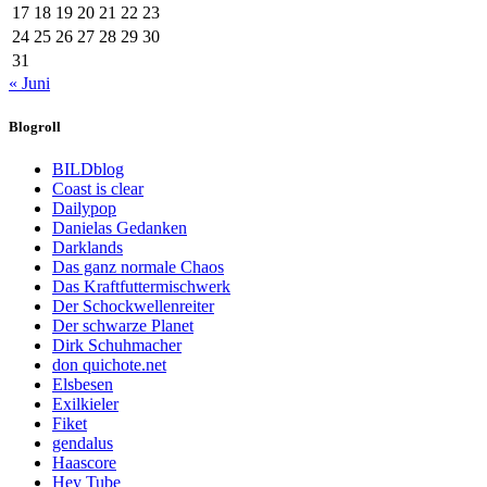
17
18
19
20
21
22
23
24
25
26
27
28
29
30
31
« Juni
Blogroll
BILDblog
Coast is clear
Dailypop
Danielas Gedanken
Darklands
Das ganz normale Chaos
Das Kraftfuttermischwerk
Der Schockwellenreiter
Der schwarze Planet
Dirk Schuhmacher
don quichote.net
Elsbesen
Exilkieler
Fiket
gendalus
Haascore
Hey Tube