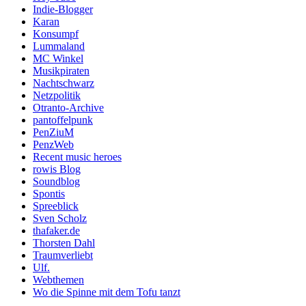
Indie-Blogger
Karan
Konsumpf
Lummaland
MC Winkel
Musikpiraten
Nachtschwarz
Netzpolitik
Otranto-Archive
pantoffelpunk
PenZiuM
PenzWeb
Recent music heroes
rowis Blog
Soundblog
Spontis
Spreeblick
Sven Scholz
thafaker.de
Thorsten Dahl
Traumverliebt
Ulf.
Webthemen
Wo die Spinne mit dem Tofu tanzt