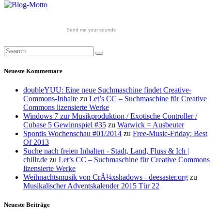
Send me your sounds
Neueste Kommentare
doubleYUU: Eine neue Suchmaschine findet Creative-
Commons-Inhalte
zu
Let’s CC – Suchmaschine für Creative
Commons lizensierte Werke
Windows 7 zur Musikproduktion / Exotische Controller /
Cubase 5 Gewinnspiel #35
zu
Warwick = Ausbeuter
Spontis Wochenschau #01/2014
zu
Free-Music-Friday: Best
Of 2013
Suche nach freien Inhalten - Stadt, Land, Fluss & Ich |
chillr.de
zu
Let’s CC – Suchmaschine für Creative Commons
lizensierte Werke
Weihnachtsmusik von CrÃ¼xshadows - deesaster.org
zu
Musikalischer Adventskalender 2015 Tür 22
Neueste Beiträge