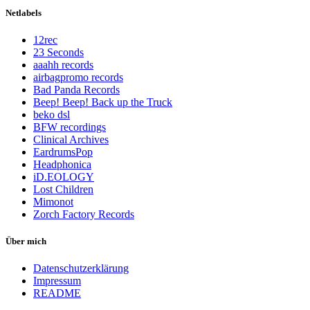
Netlabels
12rec
23 Seconds
aaahh records
airbagpromo records
Bad Panda Records
Beep! Beep! Back up the Truck
beko dsl
BFW recordings
Clinical Archives
EardrumsPop
Headphonica
iD.EOLOGY
Lost Children
Mimonot
Zorch Factory Records
Über mich
Datenschutzerklärung
Impressum
README