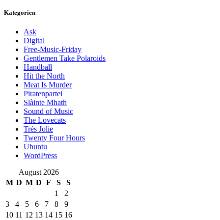
Kategorien
Ask
Digital
Free-Music-Friday
Gentlemen Take Polaroids
Handball
Hit the North
Meat Is Murder
Piratenpartei
Slàinte Mhath
Sound of Music
The Lovecats
Trés Jolie
Twenty Four Hours
Ubuntu
WordPress
August 2026
M
D
M
D
F
S
S
1
2
3
4
5
6
7
8
9
10
11
12
13
14
15
16