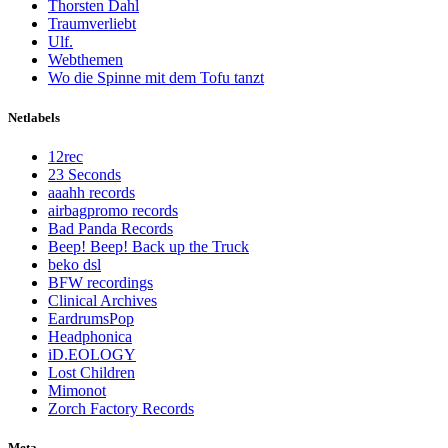
Thorsten Dahl
Traumverliebt
Ulf.
Webthemen
Wo die Spinne mit dem Tofu tanzt
Netlabels
12rec
23 Seconds
aaahh records
airbagpromo records
Bad Panda Records
Beep! Beep! Back up the Truck
beko dsl
BFW recordings
Clinical Archives
EardrumsPop
Headphonica
iD.EOLOGY
Lost Children
Mimonot
Zorch Factory Records
Meta