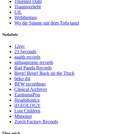
Thorsten Dahl
Traumverliebt
Ulf.
Webthemen
Wo die Spinne mit dem Tofu tanzt
Netlabels
12rec
23 Seconds
aaahh records
airbagpromo records
Bad Panda Records
Beep! Beep! Back up the Truck
beko dsl
BFW recordings
Clinical Archives
EardrumsPop
Headphonica
iD.EOLOGY
Lost Children
Mimonot
Zorch Factory Records
Über mich