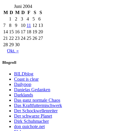
Juni 2004
M
D
M
D
F
S
S
1
2
3
4
5
6
7
8
9
10
11
12
13
14
15
16
17
18
19
20
21
22
23
24
25
26
27
28
29
30
Okt. »
Blogroll
BILDblog
Coast is clear
Dailypop
Danielas Gedanken
Darklands
Das ganz normale Chaos
Das Kraftfuttermischwerk
Der Schockwellenreiter
Der schwarze Planet
Dirk Schuhmacher
don quichote.net