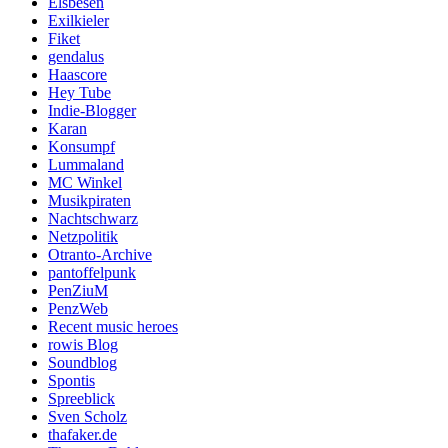
Elsbesen
Exilkieler
Fiket
gendalus
Haascore
Hey Tube
Indie-Blogger
Karan
Konsumpf
Lummaland
MC Winkel
Musikpiraten
Nachtschwarz
Netzpolitik
Otranto-Archive
pantoffelpunk
PenZiuM
PenzWeb
Recent music heroes
rowis Blog
Soundblog
Spontis
Spreeblick
Sven Scholz
thafaker.de