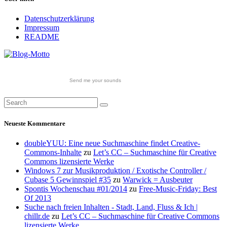
Datenschutzerklärung
Impressum
README
Send me your sounds
Neueste Kommentare
doubleYUU: Eine neue Suchmaschine findet Creative-
Commons-Inhalte
zu
Let’s CC – Suchmaschine für Creative
Commons lizensierte Werke
Windows 7 zur Musikproduktion / Exotische Controller /
Cubase 5 Gewinnspiel #35
zu
Warwick = Ausbeuter
Spontis Wochenschau #01/2014
zu
Free-Music-Friday: Best
Of 2013
Suche nach freien Inhalten - Stadt, Land, Fluss & Ich |
chillr.de
zu
Let’s CC – Suchmaschine für Creative Commons
lizensierte Werke