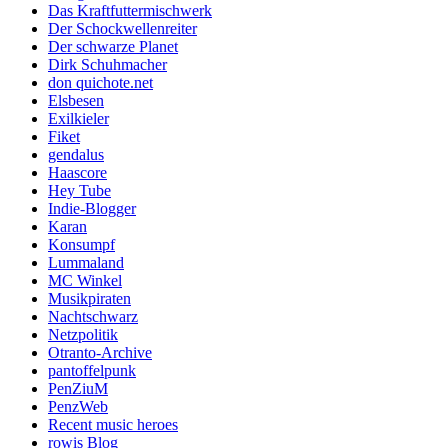
Das Kraftfuttermischwerk
Der Schockwellenreiter
Der schwarze Planet
Dirk Schuhmacher
don quichote.net
Elsbesen
Exilkieler
Fiket
gendalus
Haascore
Hey Tube
Indie-Blogger
Karan
Konsumpf
Lummaland
MC Winkel
Musikpiraten
Nachtschwarz
Netzpolitik
Otranto-Archive
pantoffelpunk
PenZiuM
PenzWeb
Recent music heroes
rowis Blog