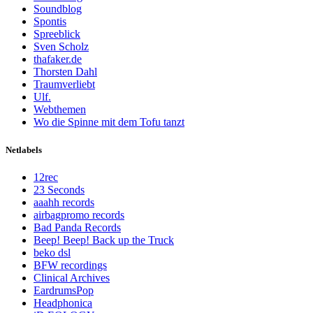
Soundblog
Spontis
Spreeblick
Sven Scholz
thafaker.de
Thorsten Dahl
Traumverliebt
Ulf.
Webthemen
Wo die Spinne mit dem Tofu tanzt
Netlabels
12rec
23 Seconds
aaahh records
airbagpromo records
Bad Panda Records
Beep! Beep! Back up the Truck
beko dsl
BFW recordings
Clinical Archives
EardrumsPop
Headphonica