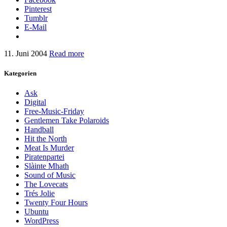
Pinterest
Tumblr
E-Mail
11. Juni 2004
Read more
Kategorien
Ask
Digital
Free-Music-Friday
Gentlemen Take Polaroids
Handball
Hit the North
Meat Is Murder
Piratenpartei
Slàinte Mhath
Sound of Music
The Lovecats
Trés Jolie
Twenty Four Hours
Ubuntu
WordPress