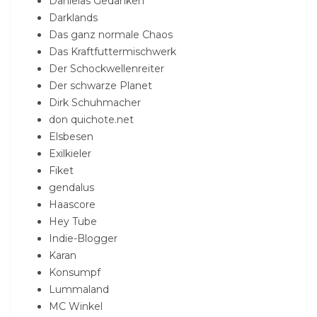
Danielas Gedanken
Darklands
Das ganz normale Chaos
Das Kraftfuttermischwerk
Der Schockwellenreiter
Der schwarze Planet
Dirk Schuhmacher
don quichote.net
Elsbesen
Exilkieler
Fiket
gendalus
Haascore
Hey Tube
Indie-Blogger
Karan
Konsumpf
Lummaland
MC Winkel