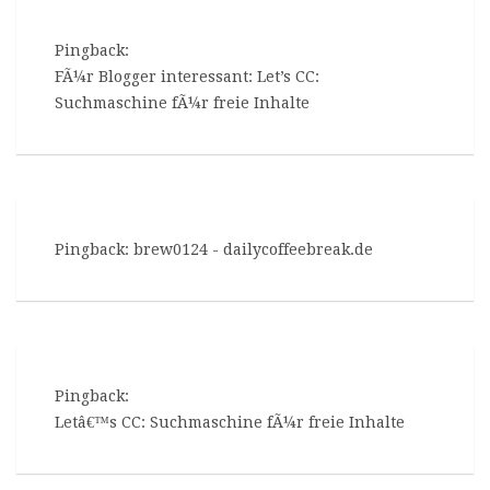
Pingback:
FÃ¼r Blogger interessant: Let’s CC:
Suchmaschine fÃ¼r freie Inhalte
Pingback:
brew0124 - dailycoffeebreak.de
Pingback:
Letâ€™s CC: Suchmaschine fÃ¼r freie Inhalte