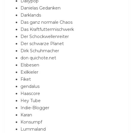
Dailypop
Danielas Gedanken
Darklands
Das ganz normale Chaos
Das Kraftfuttermischwerk
Der Schockwellenreiter
Der schwarze Planet
Dirk Schuhmacher
don quichote.net
Elsbesen
Exilkieler
Fiket
gendalus
Haascore
Hey Tube
Indie-Blogger
Karan
Konsumpf
Lummaland