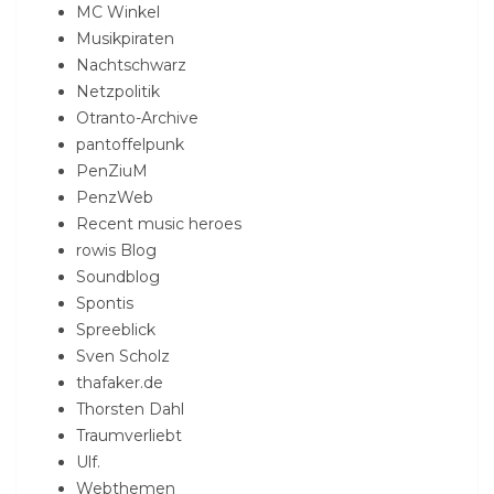
MC Winkel
Musikpiraten
Nachtschwarz
Netzpolitik
Otranto-Archive
pantoffelpunk
PenZiuM
PenzWeb
Recent music heroes
rowis Blog
Soundblog
Spontis
Spreeblick
Sven Scholz
thafaker.de
Thorsten Dahl
Traumverliebt
Ulf.
Webthemen