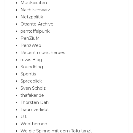
Musikpiraten
Nachtschwarz
Netzpolitik
Otranto-Archive
pantoffelpunk
PenZiuM
PenzWeb
Recent music heroes
rowis Blog
Soundblog
Spontis
Spreeblick
Sven Scholz
thafaker.de
Thorsten Dahl
Traumverliebt
Ulf.
Webthemen
Wo die Spinne mit dem Tofu tanzt