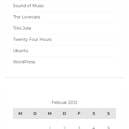
Sound of Music
The Lovecats
Trés Jolie
Twenty Four Hours
Ubuntu
WordPress
Februar 2012
M
D
M
D
F
S
S
1
2
3
4
5