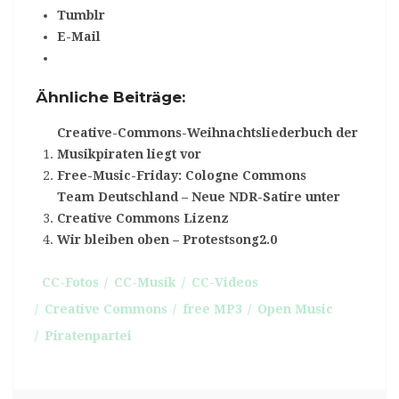
Tumblr
E-Mail
Ähnliche Beiträge:
Creative-Commons-Weihnachtsliederbuch der
Musikpiraten liegt vor
Free-Music-Friday: Cologne Commons
Team Deutschland – Neue NDR-Satire unter
Creative Commons Lizenz
Wir bleiben oben – Protestsong2.0
CC-Fotos
CC-Musik
CC-Videos
Creative Commons
free MP3
Open Music
Piratenpartei