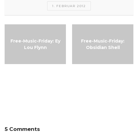
1. FEBRUAR 2012
Free-Music-Friday: Ey
Free-Music-Friday:
Lou Flynn
Obsidian Shell
Free-Music-Friday:
Franzi Rothert &
Ludwig Schmutzler
5 Comments