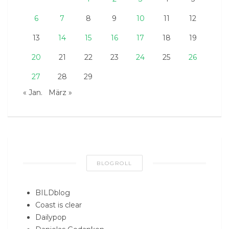
6
7
8
9
10
11
12
13
14
15
16
17
18
19
20
21
22
23
24
25
26
27
28
29
« Jan.
März »
BLOGROLL
BILDblog
Coast is clear
Dailypop