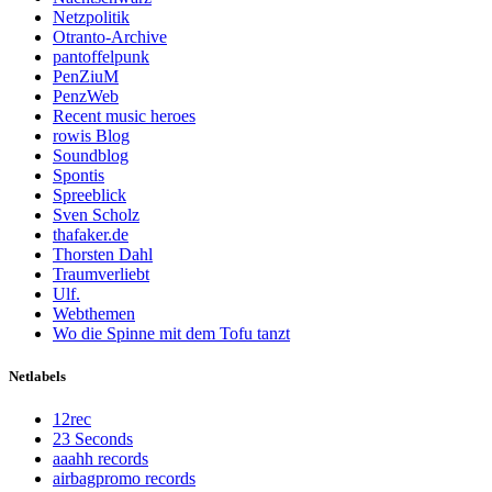
Netzpolitik
Otranto-Archive
pantoffelpunk
PenZiuM
PenzWeb
Recent music heroes
rowis Blog
Soundblog
Spontis
Spreeblick
Sven Scholz
thafaker.de
Thorsten Dahl
Traumverliebt
Ulf.
Webthemen
Wo die Spinne mit dem Tofu tanzt
Netlabels
12rec
23 Seconds
aaahh records
airbagpromo records