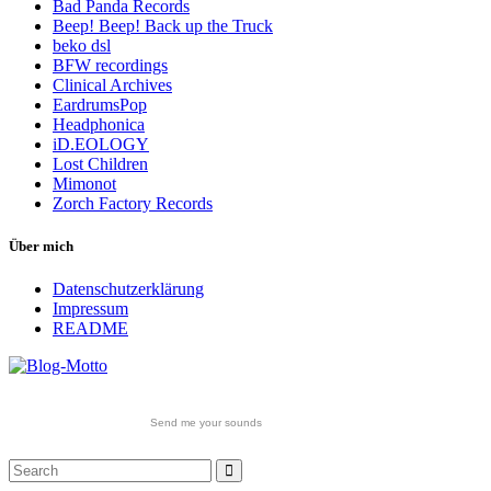
Bad Panda Records
Beep! Beep! Back up the Truck
beko dsl
BFW recordings
Clinical Archives
EardrumsPop
Headphonica
iD.EOLOGY
Lost Children
Mimonot
Zorch Factory Records
Über mich
Datenschutzerklärung
Impressum
README
Send me your sounds