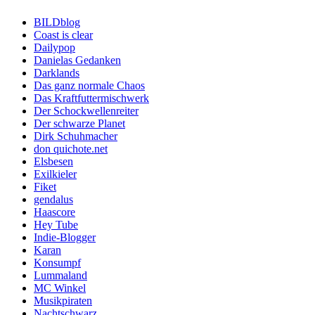
BILDblog
Coast is clear
Dailypop
Danielas Gedanken
Darklands
Das ganz normale Chaos
Das Kraftfuttermischwerk
Der Schockwellenreiter
Der schwarze Planet
Dirk Schuhmacher
don quichote.net
Elsbesen
Exilkieler
Fiket
gendalus
Haascore
Hey Tube
Indie-Blogger
Karan
Konsumpf
Lummaland
MC Winkel
Musikpiraten
Nachtschwarz