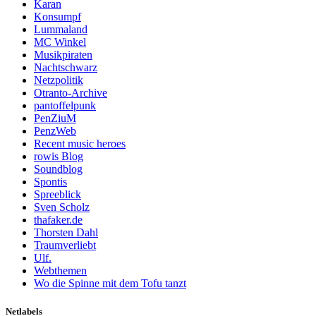
Karan
Konsumpf
Lummaland
MC Winkel
Musikpiraten
Nachtschwarz
Netzpolitik
Otranto-Archive
pantoffelpunk
PenZiuM
PenzWeb
Recent music heroes
rowis Blog
Soundblog
Spontis
Spreeblick
Sven Scholz
thafaker.de
Thorsten Dahl
Traumverliebt
Ulf.
Webthemen
Wo die Spinne mit dem Tofu tanzt
Netlabels