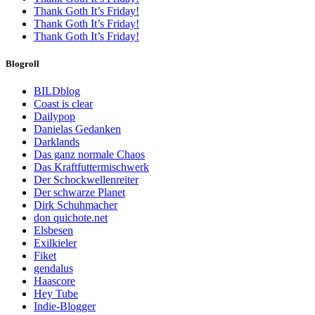
Thank Goth It’s Friday!
Thank Goth It’s Friday!
Thank Goth It’s Friday!
Blogroll
BILDblog
Coast is clear
Dailypop
Danielas Gedanken
Darklands
Das ganz normale Chaos
Das Kraftfuttermischwerk
Der Schockwellenreiter
Der schwarze Planet
Dirk Schuhmacher
don quichote.net
Elsbesen
Exilkieler
Fiket
gendalus
Haascore
Hey Tube
Indie-Blogger