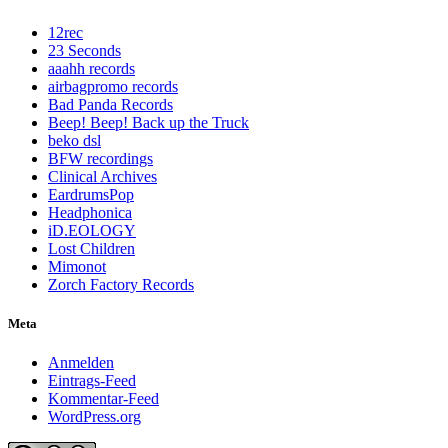
12rec
23 Seconds
aaahh records
airbagpromo records
Bad Panda Records
Beep! Beep! Back up the Truck
beko dsl
BFW recordings
Clinical Archives
EardrumsPop
Headphonica
iD.EOLOGY
Lost Children
Mimonot
Zorch Factory Records
Meta
Anmelden
Eintrags-Feed
Kommentar-Feed
WordPress.org