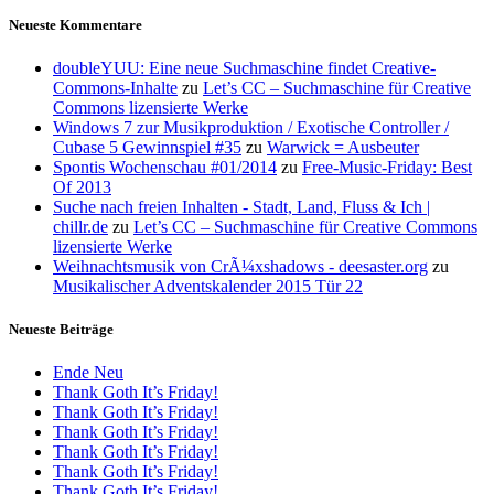
Neueste Kommentare
doubleYUU: Eine neue Suchmaschine findet Creative-
Commons-Inhalte
zu
Let’s CC – Suchmaschine für Creative
Commons lizensierte Werke
Windows 7 zur Musikproduktion / Exotische Controller /
Cubase 5 Gewinnspiel #35
zu
Warwick = Ausbeuter
Spontis Wochenschau #01/2014
zu
Free-Music-Friday: Best
Of 2013
Suche nach freien Inhalten - Stadt, Land, Fluss & Ich |
chillr.de
zu
Let’s CC – Suchmaschine für Creative Commons
lizensierte Werke
Weihnachtsmusik von CrÃ¼xshadows - deesaster.org
zu
Musikalischer Adventskalender 2015 Tür 22
Neueste Beiträge
Ende Neu
Thank Goth It’s Friday!
Thank Goth It’s Friday!
Thank Goth It’s Friday!
Thank Goth It’s Friday!
Thank Goth It’s Friday!
Thank Goth It’s Friday!