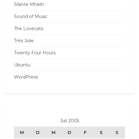
Slàinte Mhath
Sound of Music
The Lovecats
Trés Jolie
Twenty Four Hours
Ubuntu
WordPress
Juli 2005
M
D
M
D
F
S
S