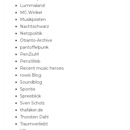
Lummaland
MC Winkel
Musikpiraten
Nachtschwarz
Netzpolitik
Otranto-Archive
pantoffelpunk
PenZiuM
PenzWeb
Recent music heroes
rowis Blog
Soundblog
Spontis
Spreeblick
Sven Scholz
thafaker.de
Thorsten Dahl
Traumverliebt