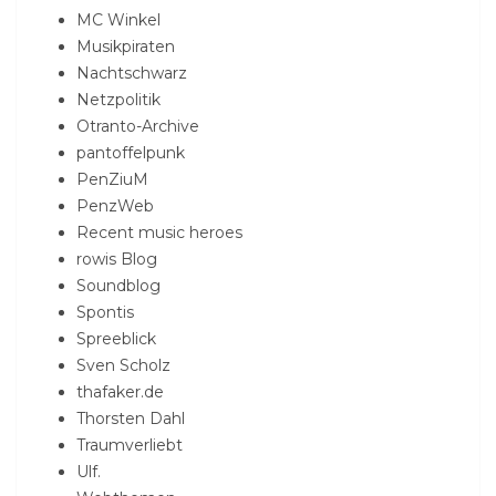
MC Winkel
Musikpiraten
Nachtschwarz
Netzpolitik
Otranto-Archive
pantoffelpunk
PenZiuM
PenzWeb
Recent music heroes
rowis Blog
Soundblog
Spontis
Spreeblick
Sven Scholz
thafaker.de
Thorsten Dahl
Traumverliebt
Ulf.