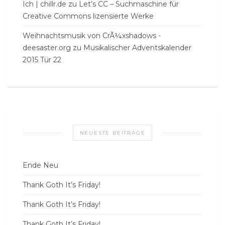
Ich | chillr.de
zu
Let’s CC – Suchmaschine für
Creative Commons lizensierte Werke
Weihnachtsmusik von CrÃ¼xshadows -
deesaster.org
zu
Musikalischer Adventskalender
2015 Tür 22
NEUESTE BEITRÄGE
Ende Neu
Thank Goth It’s Friday!
Thank Goth It’s Friday!
Thank Goth It’s Friday!