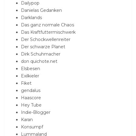
Dailypop
Danielas Gedanken
Darklands
Das ganz normale Chaos
Das Kraftfuttermischwerk
Der Schockwellenreiter
Der schwarze Planet
Dirk Schuhmacher
don quichote.net
Elsbesen
Exilkieler
Fiket
gendalus
Haascore
Hey Tube
Indie-Blogger
Karan
Konsumpf
Lummaland