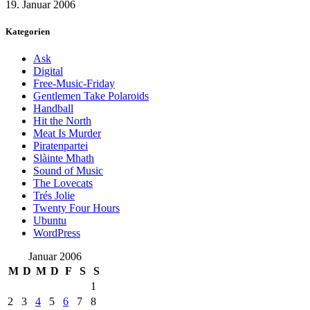
19. Januar 2006
Kategorien
Ask
Digital
Free-Music-Friday
Gentlemen Take Polaroids
Handball
Hit the North
Meat Is Murder
Piratenpartei
Slàinte Mhath
Sound of Music
The Lovecats
Trés Jolie
Twenty Four Hours
Ubuntu
WordPress
Januar 2006
M
D
M
D
F
S
S
1
2
3
4
5
6
7
8