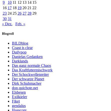
9
10
11
12
13
14
15
16
17
18
19
20
21
22
23
24
25
26
27
28
29
30
31
« Dez.
Feb. »
Blogroll
BILDblog
Coast is clear
Dailypop
Danielas Gedanken
Darklands
Das ganz normale Chaos
Das Kraftfuttermischwerk
Der Schockwellenreiter
Der schwarze Planet
Dirk Schuhmacher
don quichote.net
Elsbesen
Exilkieler
Fiket
gendalus
Haascore