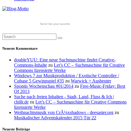
Send me your sounds
Neueste Kommentare
doubleYUU: Eine neue Suchmaschine findet Creative-
Commons-Inhalte
zu
Let’s CC – Suchmaschine für Creative
Commons lizensierte Werke
Windows 7 zur Musikproduktion / Exotische Controller /
Cubase 5 Gewinnspiel #35
zu
Warwick = Ausbeuter
Spontis Wochenschau #01/2014
zu
Free-Music-Friday: Best
Of 2013
Suche nach freien Inhalten - Stadt, Land, Fluss & Ich |
chillr.de
zu
Let’s CC – Suchmaschine für Creative Commons
lizensierte Werke
Weihnachtsmusik von CrÃ¼xshadows - deesaster.org
zu
Musikalischer Adventskalender 2015 Tür 22
Neueste Beiträge