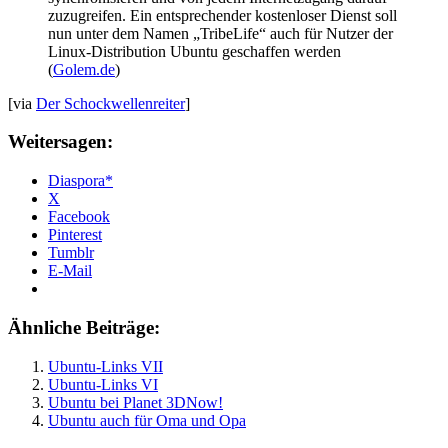
zuzugreifen. Ein entsprechender kostenloser Dienst soll
nun unter dem Namen „TribeLife“ auch für Nutzer der
Linux-Distribution Ubuntu geschaffen werden
(
Golem.de
)
[via
Der Schockwellenreiter
]
Weitersagen:
Diaspora*
X
Facebook
Pinterest
Tumblr
E-Mail
Ähnliche Beiträge:
Ubuntu-Links VII
Ubuntu-Links VI
Ubuntu bei Planet 3DNow!
Ubuntu auch für Oma und Opa