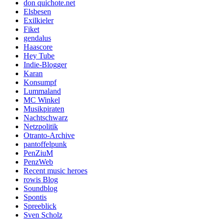
don quichote.net
Elsbesen
Exilkieler
Fiket
gendalus
Haascore
Hey Tube
Indie-Blogger
Karan
Konsumpf
Lummaland
MC Winkel
Musikpiraten
Nachtschwarz
Netzpolitik
Otranto-Archive
pantoffelpunk
PenZiuM
PenzWeb
Recent music heroes
rowis Blog
Soundblog
Spontis
Spreeblick
Sven Scholz