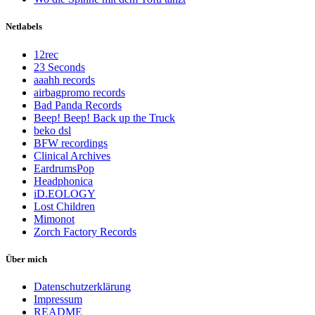
Netlabels
12rec
23 Seconds
aaahh records
airbagpromo records
Bad Panda Records
Beep! Beep! Back up the Truck
beko dsl
BFW recordings
Clinical Archives
EardrumsPop
Headphonica
iD.EOLOGY
Lost Children
Mimonot
Zorch Factory Records
Über mich
Datenschutzerklärung
Impressum
README