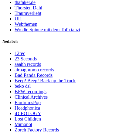
thafaker.de
Thorsten Dahl
Traumverliebt
Ulf.
Webthemen
Wo die Spinne mit dem Tofu tanzt
Netlabels
12rec
23 Seconds
aaahh records
airbagpromo records
Bad Panda Records
Beep! Beep! Back up the Truck
beko dsl
BFW recordings
Clinical Archives
EardrumsPop
Headphonica
iD.EOLOGY
Lost Children
Mimonot
Zorch Factory Records