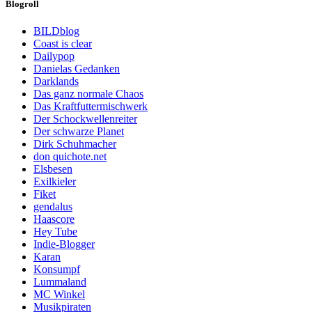
Blogroll
BILDblog
Coast is clear
Dailypop
Danielas Gedanken
Darklands
Das ganz normale Chaos
Das Kraftfuttermischwerk
Der Schockwellenreiter
Der schwarze Planet
Dirk Schuhmacher
don quichote.net
Elsbesen
Exilkieler
Fiket
gendalus
Haascore
Hey Tube
Indie-Blogger
Karan
Konsumpf
Lummaland
MC Winkel
Musikpiraten