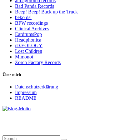
airbagpromo records
Bad Panda Records
Beep! Beep! Back up the Truck
beko dsl
BFW recordings
Clinical Archives
EardrumsPop
Headphonica
iD.EOLOGY
Lost Children
Mimonot
Zorch Factory Records
Über mich
Datenschutzerklärung
Impressum
README