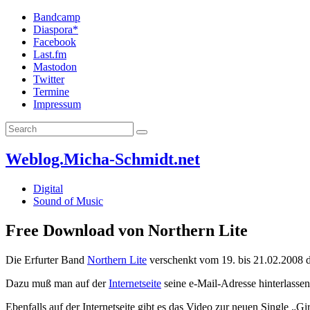
Bandcamp
Diaspora*
Facebook
Last.fm
Mastodon
Twitter
Termine
Impressum
Weblog.Micha-Schmidt.net
Digital
Sound of Music
Free Download von Northern Lite
Die Erfurter Band
Northern Lite
verschenkt vom 19. bis 21.02.2008 
Dazu muß man auf der
Internetseite
seine e-Mail-Adresse hinterlass
Ebenfalls auf der Internetseite gibt es das Video zur neuen Single „G