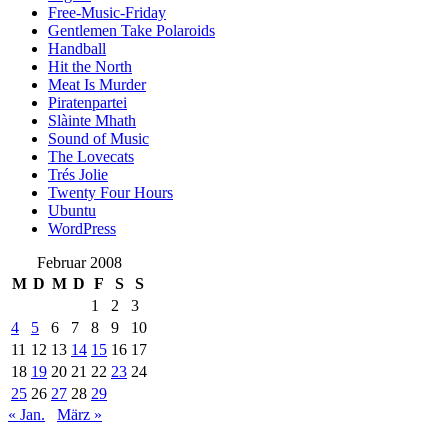
Free-Music-Friday
Gentlemen Take Polaroids
Handball
Hit the North
Meat Is Murder
Piratenpartei
Slàinte Mhath
Sound of Music
The Lovecats
Trés Jolie
Twenty Four Hours
Ubuntu
WordPress
Februar 2008
M
D
M
D
F
S
S
1
2
3
4
5
6
7
8
9
10
11
12
13
14
15
16
17
18
19
20
21
22
23
24
25
26
27
28
29
« Jan.
März »