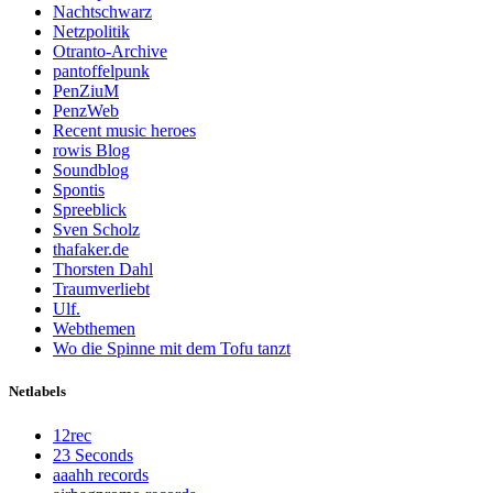
Nachtschwarz
Netzpolitik
Otranto-Archive
pantoffelpunk
PenZiuM
PenzWeb
Recent music heroes
rowis Blog
Soundblog
Spontis
Spreeblick
Sven Scholz
thafaker.de
Thorsten Dahl
Traumverliebt
Ulf.
Webthemen
Wo die Spinne mit dem Tofu tanzt
Netlabels
12rec
23 Seconds
aaahh records