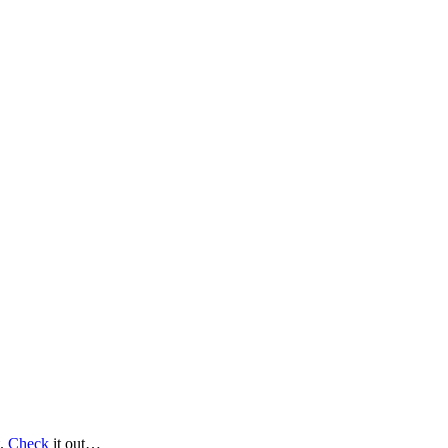
t.
Check
it out…