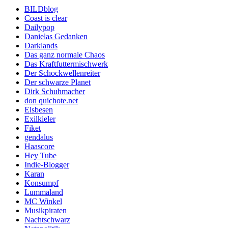
BILDblog
Coast is clear
Dailypop
Danielas Gedanken
Darklands
Das ganz normale Chaos
Das Kraftfuttermischwerk
Der Schockwellenreiter
Der schwarze Planet
Dirk Schuhmacher
don quichote.net
Elsbesen
Exilkieler
Fiket
gendalus
Haascore
Hey Tube
Indie-Blogger
Karan
Konsumpf
Lummaland
MC Winkel
Musikpiraten
Nachtschwarz