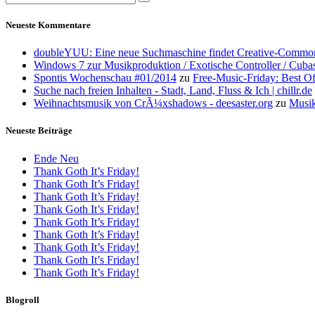
Neueste Kommentare
doubleYUU: Eine neue Suchmaschine findet Creative-Common
Windows 7 zur Musikproduktion / Exotische Controller / Cuba
Spontis Wochenschau #01/2014
zu
Free-Music-Friday: Best O
Suche nach freien Inhalten - Stadt, Land, Fluss & Ich | chillr.de
Weihnachtsmusik von CrÃ¼xshadows - deesaster.org
zu
Musik
Neueste Beiträge
Ende Neu
Thank Goth It’s Friday!
Thank Goth It’s Friday!
Thank Goth It’s Friday!
Thank Goth It’s Friday!
Thank Goth It’s Friday!
Thank Goth It’s Friday!
Thank Goth It’s Friday!
Thank Goth It’s Friday!
Thank Goth It’s Friday!
Blogroll