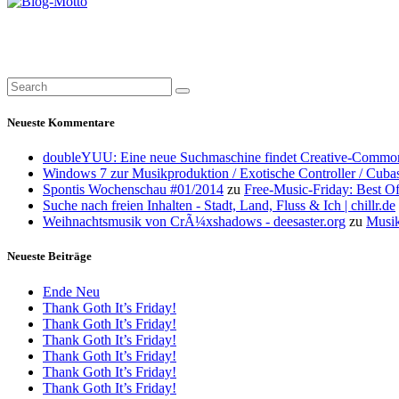
Neueste Kommentare
doubleYUU: Eine neue Suchmaschine findet Creative-Common
Windows 7 zur Musikproduktion / Exotische Controller / Cuba
Spontis Wochenschau #01/2014
zu
Free-Music-Friday: Best O
Suche nach freien Inhalten - Stadt, Land, Fluss & Ich | chillr.de
Weihnachtsmusik von CrÃ¼xshadows - deesaster.org
zu
Musik
Neueste Beiträge
Ende Neu
Thank Goth It’s Friday!
Thank Goth It’s Friday!
Thank Goth It’s Friday!
Thank Goth It’s Friday!
Thank Goth It’s Friday!
Thank Goth It’s Friday!