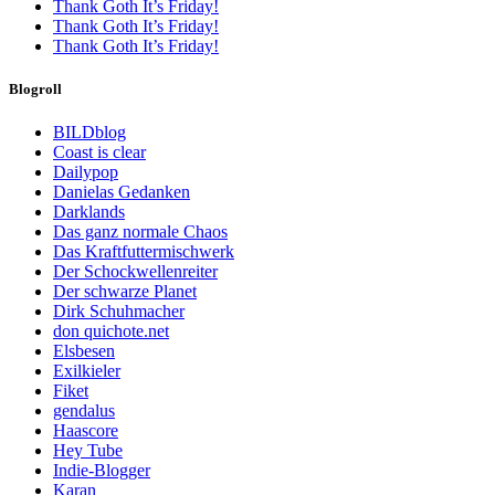
Thank Goth It’s Friday!
Thank Goth It’s Friday!
Thank Goth It’s Friday!
Blogroll
BILDblog
Coast is clear
Dailypop
Danielas Gedanken
Darklands
Das ganz normale Chaos
Das Kraftfuttermischwerk
Der Schockwellenreiter
Der schwarze Planet
Dirk Schuhmacher
don quichote.net
Elsbesen
Exilkieler
Fiket
gendalus
Haascore
Hey Tube
Indie-Blogger
Karan