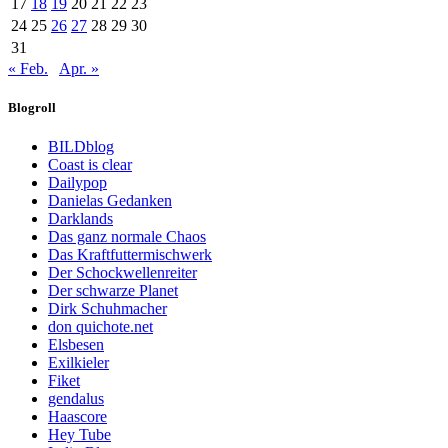
17
18
19
20
21
22
23
24
25
26
27
28
29
30
31
« Feb.
Apr. »
Blogroll
BILDblog
Coast is clear
Dailypop
Danielas Gedanken
Darklands
Das ganz normale Chaos
Das Kraftfuttermischwerk
Der Schockwellenreiter
Der schwarze Planet
Dirk Schuhmacher
don quichote.net
Elsbesen
Exilkieler
Fiket
gendalus
Haascore
Hey Tube