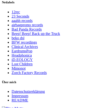
Netlabels
12rec
23 Seconds
aaahh records
airbagpromo records
Bad Panda Records
Beep! Beep! Back up the Truck
beko dsl
BFW recordings
Clinical Archives
EardrumsPop
Headphonica
iD.EOLOGY
Lost Children
Mimonot
Zorch Factory Records
Über mich
Datenschutzerklärung
Impressum
README