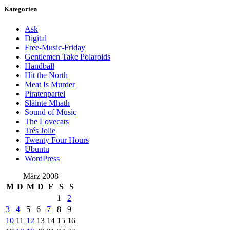
Kategorien
Ask
Digital
Free-Music-Friday
Gentlemen Take Polaroids
Handball
Hit the North
Meat Is Murder
Piratenpartei
Slàinte Mhath
Sound of Music
The Lovecats
Trés Jolie
Twenty Four Hours
Ubuntu
WordPress
März 2008
M
D
M
D
F
S
S
1
2
3
4
5
6
7
8
9
10
11
12
13
14
15
16