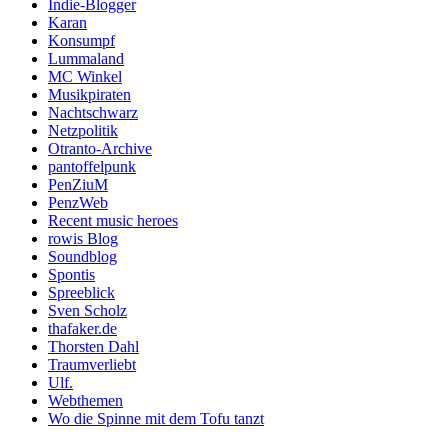
Indie-Blogger
Karan
Konsumpf
Lummaland
MC Winkel
Musikpiraten
Nachtschwarz
Netzpolitik
Otranto-Archive
pantoffelpunk
PenZiuM
PenzWeb
Recent music heroes
rowis Blog
Soundblog
Spontis
Spreeblick
Sven Scholz
thafaker.de
Thorsten Dahl
Traumverliebt
Ulf.
Webthemen
Wo die Spinne mit dem Tofu tanzt