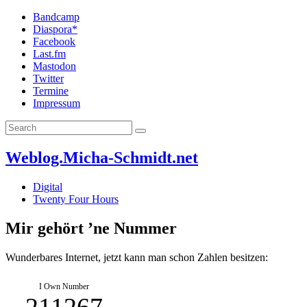
Bandcamp
Diaspora*
Facebook
Last.fm
Mastodon
Twitter
Termine
Impressum
Weblog.Micha-Schmidt.net
Digital
Twenty Four Hours
Mir gehört ’ne Nummer
Wunderbares Internet, jetzt kann man schon Zahlen besitzen:
I Own Number
211267