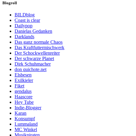
Blogroll
BILDblog
Coast is clear
Dailypop
Danielas Gedanken
Darklands
Das ganz normale Chaos
Das Kraftfuttermischwerk
Der Schockwellenreiter
Der schwarze Planet
Dirk Schuhmacher
don quichote.net
Elsbesen
Exilkieler
Fiket
gendalus
Haascore
Hey Tube
Indie-Blogger
Karan
Konsumpf
Lummaland
MC Winkel
Musikpiraten