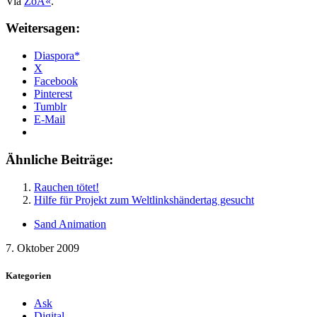
Via
ZoÃ«
.
Weitersagen:
Diaspora*
X
Facebook
Pinterest
Tumblr
E-Mail
Ähnliche Beiträge:
Rauchen tötet!
Hilfe für Projekt zum Weltlinkshändertag gesucht
Sand Animation
7. Oktober 2009
Kategorien
Ask
Digital