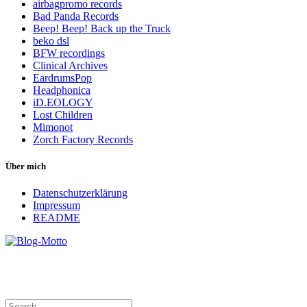
airbagpromo records
Bad Panda Records
Beep! Beep! Back up the Truck
beko dsl
BFW recordings
Clinical Archives
EardrumsPop
Headphonica
iD.EOLOGY
Lost Children
Mimonot
Zorch Factory Records
Über mich
Datenschutzerklärung
Impressum
README