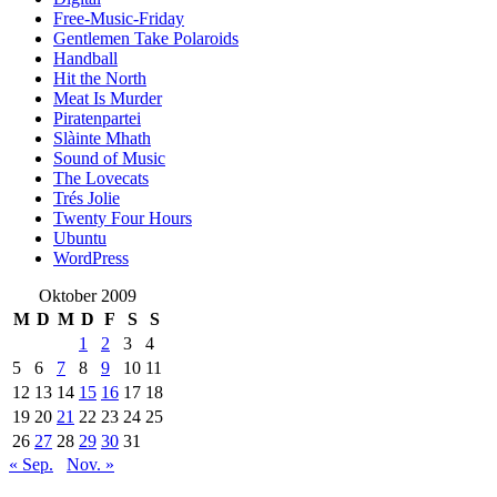
Free-Music-Friday
Gentlemen Take Polaroids
Handball
Hit the North
Meat Is Murder
Piratenpartei
Slàinte Mhath
Sound of Music
The Lovecats
Trés Jolie
Twenty Four Hours
Ubuntu
WordPress
Oktober 2009
M
D
M
D
F
S
S
1
2
3
4
5
6
7
8
9
10
11
12
13
14
15
16
17
18
19
20
21
22
23
24
25
26
27
28
29
30
31
« Sep.
Nov. »