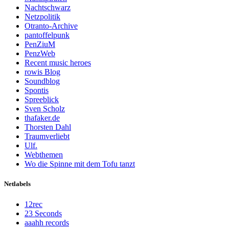
Nachtschwarz
Netzpolitik
Otranto-Archive
pantoffelpunk
PenZiuM
PenzWeb
Recent music heroes
rowis Blog
Soundblog
Spontis
Spreeblick
Sven Scholz
thafaker.de
Thorsten Dahl
Traumverliebt
Ulf.
Webthemen
Wo die Spinne mit dem Tofu tanzt
Netlabels
12rec
23 Seconds
aaahh records