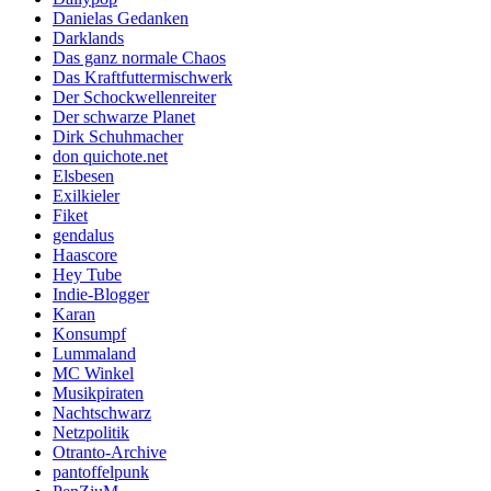
Danielas Gedanken
Darklands
Das ganz normale Chaos
Das Kraftfuttermischwerk
Der Schockwellenreiter
Der schwarze Planet
Dirk Schuhmacher
don quichote.net
Elsbesen
Exilkieler
Fiket
gendalus
Haascore
Hey Tube
Indie-Blogger
Karan
Konsumpf
Lummaland
MC Winkel
Musikpiraten
Nachtschwarz
Netzpolitik
Otranto-Archive
pantoffelpunk