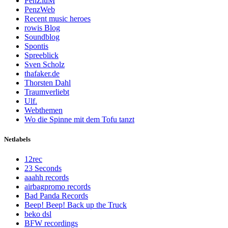
PenZiuM
PenzWeb
Recent music heroes
rowis Blog
Soundblog
Spontis
Spreeblick
Sven Scholz
thafaker.de
Thorsten Dahl
Traumverliebt
Ulf.
Webthemen
Wo die Spinne mit dem Tofu tanzt
Netlabels
12rec
23 Seconds
aaahh records
airbagpromo records
Bad Panda Records
Beep! Beep! Back up the Truck
beko dsl
BFW recordings