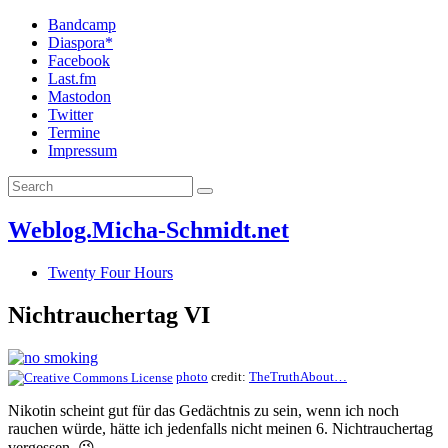
Bandcamp
Diaspora*
Facebook
Last.fm
Mastodon
Twitter
Termine
Impressum
Weblog.Micha-Schmidt.net
Twenty Four Hours
Nichtrauchertag VI
photo
credit:
TheTruthAbout…
Nikotin scheint gut für das Gedächtnis zu sein, wenn ich noch
rauchen würde, hätte ich jedenfalls nicht meinen 6. Nichtrauchertag
vergessen. 😉