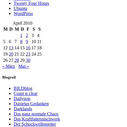
Twenty Four Hours
Ubuntu
WordPress
April 2010
M
D
M
D
F
S
S
1
2
3
4
5
6
7
8
9
10
11
12
13
14
15
16
17
18
19
20
21
22
23
24
25
26
27
28
29
30
« März
Mai »
Blogroll
BILDblog
Coast is clear
Dailypop
Danielas Gedanken
Darklands
Das ganz normale Chaos
Das Kraftfuttermischwerk
Der Schockwellenreiter