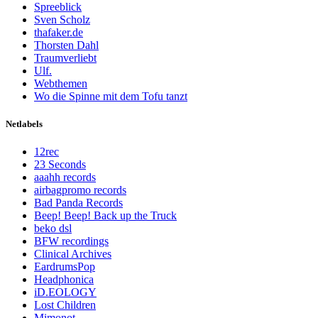
Spreeblick
Sven Scholz
thafaker.de
Thorsten Dahl
Traumverliebt
Ulf.
Webthemen
Wo die Spinne mit dem Tofu tanzt
Netlabels
12rec
23 Seconds
aaahh records
airbagpromo records
Bad Panda Records
Beep! Beep! Back up the Truck
beko dsl
BFW recordings
Clinical Archives
EardrumsPop
Headphonica
iD.EOLOGY
Lost Children
Mimonot