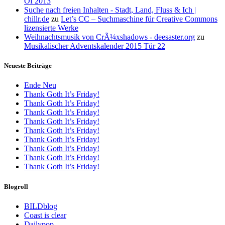
Of 2013
Suche nach freien Inhalten - Stadt, Land, Fluss & Ich |
chillr.de
zu
Let’s CC – Suchmaschine für Creative Commons
lizensierte Werke
Weihnachtsmusik von CrÃ¼xshadows - deesaster.org
zu
Musikalischer Adventskalender 2015 Tür 22
Neueste Beiträge
Ende Neu
Thank Goth It’s Friday!
Thank Goth It’s Friday!
Thank Goth It’s Friday!
Thank Goth It’s Friday!
Thank Goth It’s Friday!
Thank Goth It’s Friday!
Thank Goth It’s Friday!
Thank Goth It’s Friday!
Thank Goth It’s Friday!
Blogroll
BILDblog
Coast is clear
Dailypop