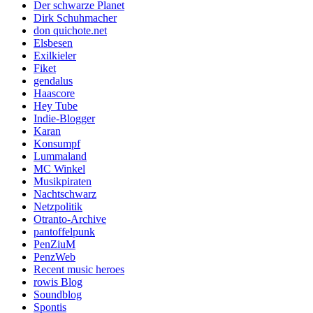
Der schwarze Planet
Dirk Schuhmacher
don quichote.net
Elsbesen
Exilkieler
Fiket
gendalus
Haascore
Hey Tube
Indie-Blogger
Karan
Konsumpf
Lummaland
MC Winkel
Musikpiraten
Nachtschwarz
Netzpolitik
Otranto-Archive
pantoffelpunk
PenZiuM
PenzWeb
Recent music heroes
rowis Blog
Soundblog
Spontis