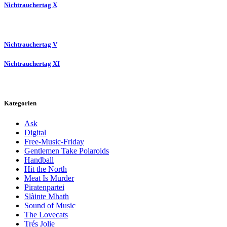
Nichtrauchertag X
Nichtrauchertag V
Nichtrauchertag XI
Kategorien
Ask
Digital
Free-Music-Friday
Gentlemen Take Polaroids
Handball
Hit the North
Meat Is Murder
Piratenpartei
Slàinte Mhath
Sound of Music
The Lovecats
Trés Jolie