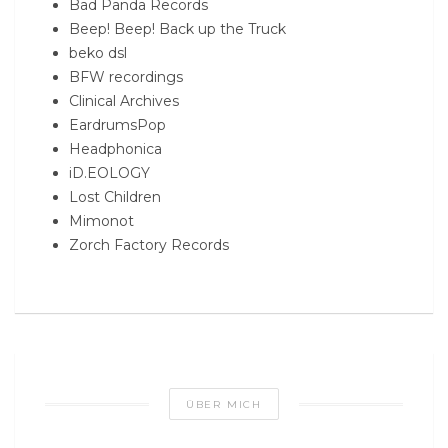
Bad Panda Records
Beep! Beep! Back up the Truck
beko dsl
BFW recordings
Clinical Archives
EardrumsPop
Headphonica
iD.EOLOGY
Lost Children
Mimonot
Zorch Factory Records
ÜBER MICH