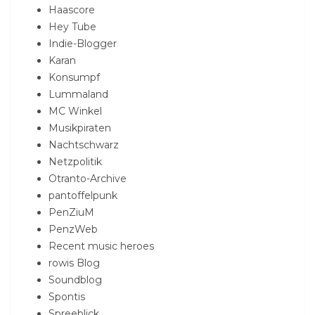
Haascore
Hey Tube
Indie-Blogger
Karan
Konsumpf
Lummaland
MC Winkel
Musikpiraten
Nachtschwarz
Netzpolitik
Otranto-Archive
pantoffelpunk
PenZiuM
PenzWeb
Recent music heroes
rowis Blog
Soundblog
Spontis
Spreeblick