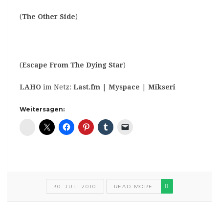
(
The Other Side
)
(
Escape From The Dying Star
)
LAHO
im Netz:
Last.fm
|
Myspace
|
Mikseri
Weitersagen:
Diaspora*
30. JULI 2010
READ MORE