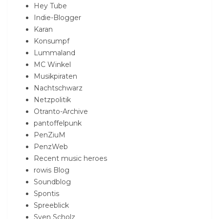
Hey Tube
Indie-Blogger
Karan
Konsumpf
Lummaland
MC Winkel
Musikpiraten
Nachtschwarz
Netzpolitik
Otranto-Archive
pantoffelpunk
PenZiuM
PenzWeb
Recent music heroes
rowis Blog
Soundblog
Spontis
Spreeblick
Sven Scholz