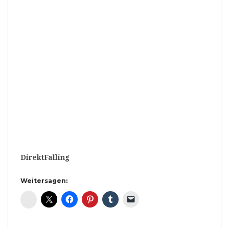
DirektFalling
Weitersagen:
Diaspora*