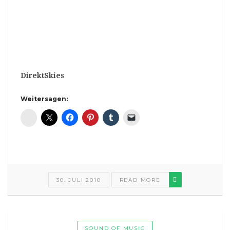
DirektSkies
Weitersagen:
Diaspora*
30. JULI 2010
READ MORE
SOUND OF MUSIC