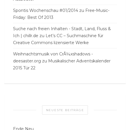
Spontis Wochenschau #01/2014
zu
Free-Music-
Friday: Best Of 2013
Suche nach freien Inhalten - Stadt, Land, Fluss &
Ich | chillr.de
zu
Let’s CC – Suchmaschine für
Creative Commons lizensierte Werke
Weihnachtsmusik von CrÃ¼xshadows -
deesaster.org
zu
Musikalischer Adventskalender
2015 Tür 22
NEUESTE BEITRÄGE
Ende Neu