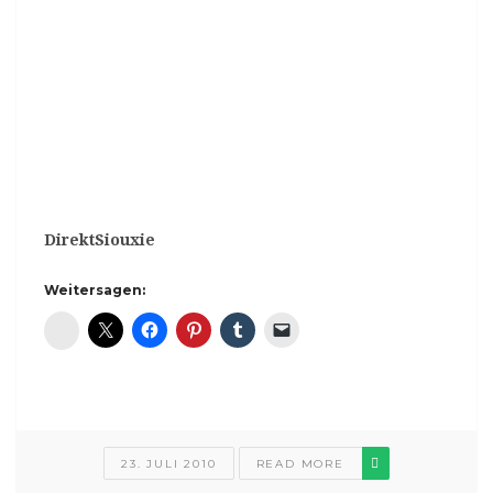
DirektSiouxie
Weitersagen:
Diaspora*
23. JULI 2010
READ MORE