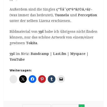
Außerdem sind die Singles
ç”Ÿå­˜ç¢ºèªãƒ©ã‚¤ãƒ–
(was immer das bedeutet),
Tuonela
und
Perception
unter der selben Lizenz erschienen.
Bildmaterial von
ypl
habe ich übrigens nicht finden
können, nur das schöne Artwork von einem/einer
gewissen
Tokita
.
ypl
im Netz:
Bandcamp
|
Last.fm
|
Myspace
|
YouTube
Weitersagen:
Diaspora*