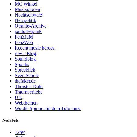
MC Winkel
Musikpiraten
Nachtschwarz
Netzpolitik
Otranto-Archive
pantoffelpunk
PenZiuM
PenzWeb
Recent music heroes
rowis Blog
Soundblog
Spontis
Spreeblick
Sven Scholz
thafaker.de
Thorsten Dahl
Traumverliebt
Ulf.
Webthemen
Wo die Spinne mit dem Tofu tanzt
Netlabels
12rec