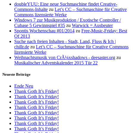
doubleYUU: Eine neue Suchmaschine findet Creative-
Commons-Inhalte
zu
Let’s CC – Suchmaschine für Creative
Commons lizensierte Werke
Windows 7 zur Musikproduktion / Exotische Controller /
Cubase 5 Gewinnspiel #35
zu
Warwick = Ausbeuter
Spontis Wochenschau #01/2014
zu
Free-Music-Friday: Best
Of 2013
Suche nach freien Inhalten - Stadt, Land, Fluss & Ich |
chillr.de
zu
Let’s CC – Suchmaschine für Creative Commons
lizensierte Werke
Weihnachtsmusik von CrÃ¼xshadows - deesaster.org
zu
Musikalischer Adventskalender 2015 Tür 22
Neueste Beiträge
Ende Neu
Thank Goth It’s Friday!
Thank Goth It’s Friday!
Thank Goth It’s Friday!
Thank Goth It’s Friday!
Thank Goth It’s Friday!
Thank Goth It’s Friday!
Thank Goth It’s Friday!
Thank Goth It’s Friday!