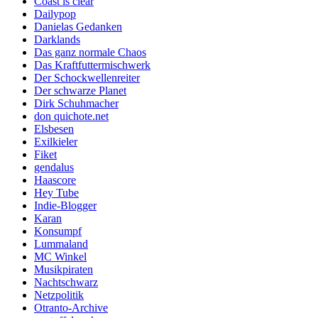
Coast is clear
Dailypop
Danielas Gedanken
Darklands
Das ganz normale Chaos
Das Kraftfuttermischwerk
Der Schockwellenreiter
Der schwarze Planet
Dirk Schuhmacher
don quichote.net
Elsbesen
Exilkieler
Fiket
gendalus
Haascore
Hey Tube
Indie-Blogger
Karan
Konsumpf
Lummaland
MC Winkel
Musikpiraten
Nachtschwarz
Netzpolitik
Otranto-Archive