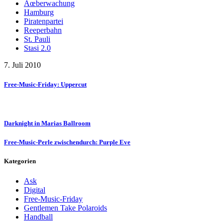
Ãœberwachung
Hamburg
Piratenpartei
Reeperbahn
St. Pauli
Stasi 2.0
7. Juli 2010
Free-Music-Friday: Uppercut
Darknight in Marias Ballroom
Free-Music-Perle zwischendurch: Purple Eve
Kategorien
Ask
Digital
Free-Music-Friday
Gentlemen Take Polaroids
Handball