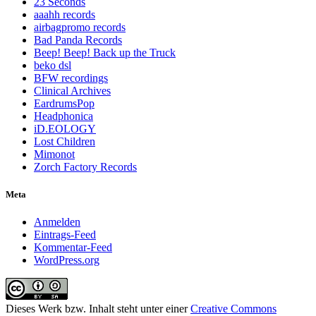
23 Seconds
aaahh records
airbagpromo records
Bad Panda Records
Beep! Beep! Back up the Truck
beko dsl
BFW recordings
Clinical Archives
EardrumsPop
Headphonica
iD.EOLOGY
Lost Children
Mimonot
Zorch Factory Records
Meta
Anmelden
Eintrags-Feed
Kommentar-Feed
WordPress.org
Dieses Werk bzw. Inhalt steht unter einer
Creative Commons