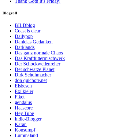
Thank Goth It’s Friday!
Blogroll
BILDblog
Coast is clear
Dailypop
Danielas Gedanken
Darklands
Das ganz normale Chaos
Das Kraftfuttermischwerk
Der Schockwellenreiter
Der schwarze Planet
Dirk Schuhmacher
don quichote.net
Elsbesen
Exilkieler
Fiket
gendalus
Haascore
Hey Tube
Indie-Blogger
Karan
Konsumpf
Lummaland