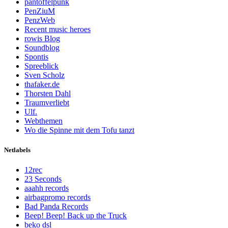
pantoffelpunk
PenZiuM
PenzWeb
Recent music heroes
rowis Blog
Soundblog
Spontis
Spreeblick
Sven Scholz
thafaker.de
Thorsten Dahl
Traumverliebt
Ulf.
Webthemen
Wo die Spinne mit dem Tofu tanzt
Netlabels
12rec
23 Seconds
aaahh records
airbagpromo records
Bad Panda Records
Beep! Beep! Back up the Truck
beko dsl