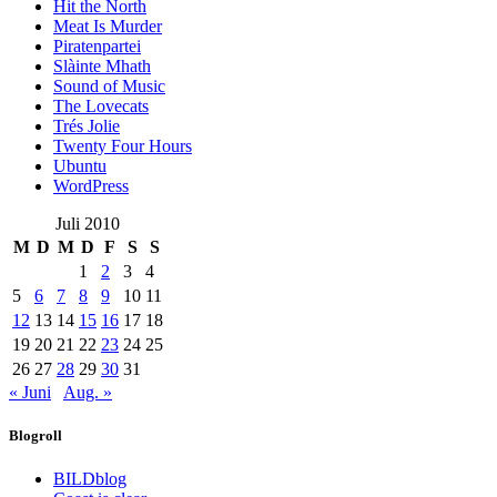
Hit the North
Meat Is Murder
Piratenpartei
Slàinte Mhath
Sound of Music
The Lovecats
Trés Jolie
Twenty Four Hours
Ubuntu
WordPress
Juli 2010
M
D
M
D
F
S
S
1
2
3
4
5
6
7
8
9
10
11
12
13
14
15
16
17
18
19
20
21
22
23
24
25
26
27
28
29
30
31
« Juni
Aug. »
Blogroll
BILDblog