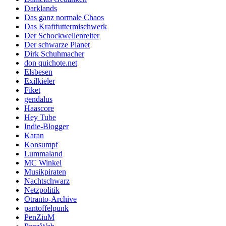
Darklands
Das ganz normale Chaos
Das Kraftfuttermischwerk
Der Schockwellenreiter
Der schwarze Planet
Dirk Schuhmacher
don quichote.net
Elsbesen
Exilkieler
Fiket
gendalus
Haascore
Hey Tube
Indie-Blogger
Karan
Konsumpf
Lummaland
MC Winkel
Musikpiraten
Nachtschwarz
Netzpolitik
Otranto-Archive
pantoffelpunk
PenZiuM