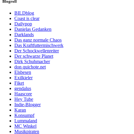
Blogroll
BILDblog
Coast is clear
Dailypop
Danielas Gedanken
Darklands
Das ganz normale Chaos
Das Kraftfuttermischwerk
Der Schockwellenreiter
Der schwarze Planet
Dirk Schuhmacher
don quichote.net
Elsbesen
Exilkieler
Fiket
gendalus
Haascore
Hey Tube
Indie-Blogger
Karan
Konsumpf
Lummaland
MC Winkel
Musikpiraten