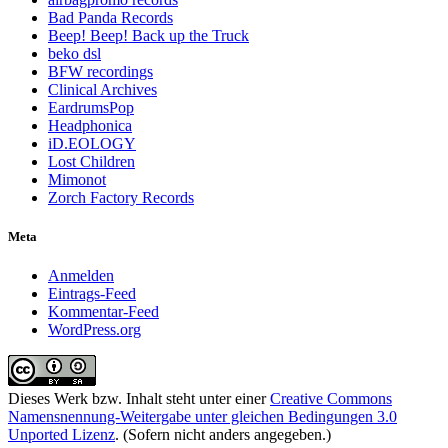
Bad Panda Records
Beep! Beep! Back up the Truck
beko dsl
BFW recordings
Clinical Archives
EardrumsPop
Headphonica
iD.EOLOGY
Lost Children
Mimonot
Zorch Factory Records
Meta
Anmelden
Eintrags-Feed
Kommentar-Feed
WordPress.org
Dieses Werk bzw. Inhalt steht unter einer
Creative Commons
Namensnennung-Weitergabe unter gleichen Bedingungen 3.0
Unported Lizenz
. (Sofern nicht anders angegeben.)