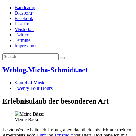
Bandcamp
Diaspora*
Facebook
Last.fm
Mastodon
Twitter
Termine
Impressum
Weblog.Micha-Schmidt.net
Sound of Music
Twenty Four Hours
Erlebnisulaub der besonderen Art
Meine Bässe
Letzte Woche hatte ich Urlaub, aber eigentlich habe ich nur meinen
Arbeitsplatz vom
Büro
ins
Tonstudio
verlagert. Dort habe ich mit