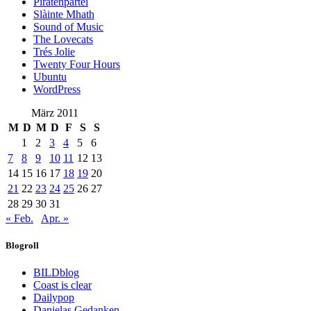
Piratenpartei
Slàinte Mhath
Sound of Music
The Lovecats
Trés Jolie
Twenty Four Hours
Ubuntu
WordPress
März 2011
M
D
M
D
F
S
S
1
2
3
4
5
6
7
8
9
10
11
12
13
14
15
16
17
18
19
20
21
22
23
24
25
26
27
28
29
30
31
« Feb.
Apr. »
Blogroll
BILDblog
Coast is clear
Dailypop
Danielas Gedanken