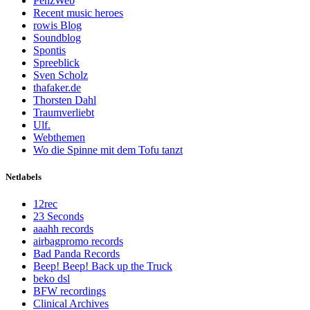
PenzWeb
Recent music heroes
rowis Blog
Soundblog
Spontis
Spreeblick
Sven Scholz
thafaker.de
Thorsten Dahl
Traumverliebt
Ulf.
Webthemen
Wo die Spinne mit dem Tofu tanzt
Netlabels
12rec
23 Seconds
aaahh records
airbagpromo records
Bad Panda Records
Beep! Beep! Back up the Truck
beko dsl
BFW recordings
Clinical Archives