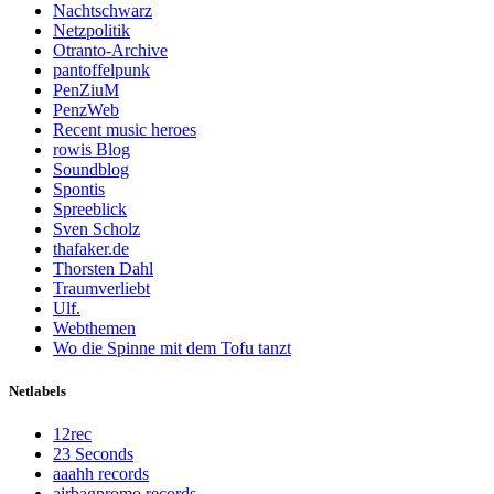
Nachtschwarz
Netzpolitik
Otranto-Archive
pantoffelpunk
PenZiuM
PenzWeb
Recent music heroes
rowis Blog
Soundblog
Spontis
Spreeblick
Sven Scholz
thafaker.de
Thorsten Dahl
Traumverliebt
Ulf.
Webthemen
Wo die Spinne mit dem Tofu tanzt
Netlabels
12rec
23 Seconds
aaahh records
airbagpromo records