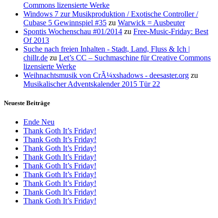
Commons lizensierte Werke
Windows 7 zur Musikproduktion / Exotische Controller /
Cubase 5 Gewinnspiel #35
zu
Warwick = Ausbeuter
Spontis Wochenschau #01/2014
zu
Free-Music-Friday: Best
Of 2013
Suche nach freien Inhalten - Stadt, Land, Fluss & Ich |
chillr.de
zu
Let’s CC – Suchmaschine für Creative Commons
lizensierte Werke
Weihnachtsmusik von CrÃ¼xshadows - deesaster.org
zu
Musikalischer Adventskalender 2015 Tür 22
Neueste Beiträge
Ende Neu
Thank Goth It’s Friday!
Thank Goth It’s Friday!
Thank Goth It’s Friday!
Thank Goth It’s Friday!
Thank Goth It’s Friday!
Thank Goth It’s Friday!
Thank Goth It’s Friday!
Thank Goth It’s Friday!
Thank Goth It’s Friday!