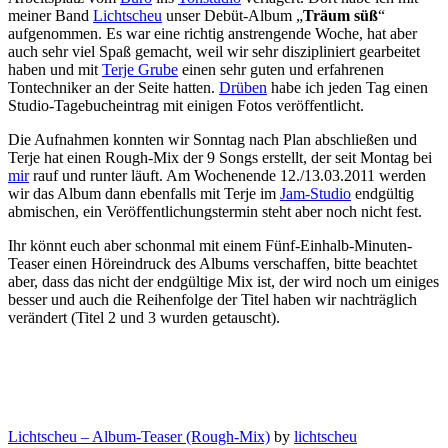
meiner Band
Lichtscheu
unser Debüt-Album „
Träum süß
“
aufgenommen. Es war eine richtig anstrengende Woche, hat aber
auch sehr viel Spaß gemacht, weil wir sehr diszipliniert gearbeitet
haben und mit
Terje Grube
einen sehr guten und erfahrenen
Tontechniker an der Seite hatten.
Drüben
habe ich jeden Tag einen
Studio-Tagebucheintrag mit einigen Fotos veröffentlicht.
Die Aufnahmen konnten wir Sonntag nach Plan abschließen und
Terje hat einen Rough-Mix der 9 Songs erstellt, der seit Montag bei
mir
rauf und runter läuft. Am Wochenende 12./13.03.2011 werden
wir das Album dann ebenfalls mit Terje im
Jam-Studio
endgültig
abmischen, ein Veröffentlichungstermin steht aber noch nicht fest.
Ihr könnt euch aber schonmal mit einem Fünf-Einhalb-Minuten-
Teaser einen Höreindruck des Albums verschaffen, bitte beachtet
aber, dass das nicht der endgültige Mix ist, der wird noch um einiges
besser und auch die Reihenfolge der Titel haben wir nachträglich
verändert (Titel 2 und 3 wurden getauscht).
Lichtscheu – Album-Teaser (Rough-Mix)
by
lichtscheu