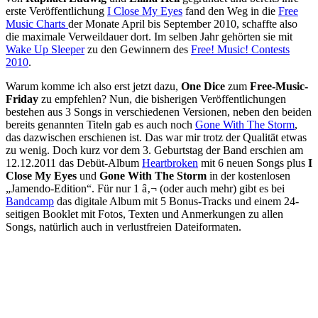
erste Veröffentlichung
I Close My Eyes
fand den Weg in die
Free
Music Charts
der Monate April bis September 2010, schaffte also
die maximale Verweildauer dort. Im selben Jahr gehörten sie mit
Wake Up Sleeper
zu den Gewinnern des
Free! Music! Contests
2010
.
Warum komme ich also erst jetzt dazu,
One Dice
zum
Free-Music-
Friday
zu empfehlen? Nun, die bisherigen Veröffentlichungen
bestehen aus 3 Songs in verschiedenen Versionen, neben den beiden
bereits genannten Titeln gab es auch noch
Gone With The Storm
,
das dazwischen erschienen ist. Das war mir trotz der Qualität etwas
zu wenig. Doch kurz vor dem 3. Geburtstag der Band erschien am
12.12.2011 das Debüt-Album
Heartbroken
mit 6 neuen Songs plus
I
Close My Eyes
und
Gone With The Storm
in der kostenlosen
„Jamendo-Edition“. Für nur 1 â‚¬ (oder auch mehr) gibt es bei
Bandcamp
das digitale Album mit 5 Bonus-Tracks und einem 24-
seitigen Booklet mit Fotos, Texten und Anmerkungen zu allen
Songs, natürlich auch in verlustfreien Dateiformaten.