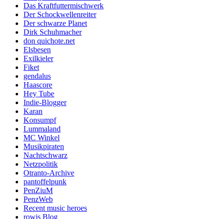
Das Kraftfuttermischwerk
Der Schockwellenreiter
Der schwarze Planet
Dirk Schuhmacher
don quichote.net
Elsbesen
Exilkieler
Fiket
gendalus
Haascore
Hey Tube
Indie-Blogger
Karan
Konsumpf
Lummaland
MC Winkel
Musikpiraten
Nachtschwarz
Netzpolitik
Otranto-Archive
pantoffelpunk
PenZiuM
PenzWeb
Recent music heroes
rowis Blog