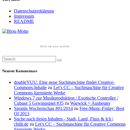
Datenschutzerklärung
Impressum
README
Send me your sounds
Neueste Kommentare
doubleYUU: Eine neue Suchmaschine findet Creative-
Commons-Inhalte
zu
Let’s CC – Suchmaschine für Creative
Commons lizensierte Werke
Windows 7 zur Musikproduktion / Exotische Controller /
Cubase 5 Gewinnspiel #35
zu
Warwick = Ausbeuter
Spontis Wochenschau #01/2014
zu
Free-Music-Friday: Best
Of 2013
Suche nach freien Inhalten - Stadt, Land, Fluss & Ich |
chillr.de
zu
Let’s CC – Suchmaschine für Creative Commons
lizensierte Werke