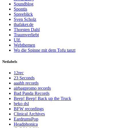
Soundblog
Spontis
Spreeblick
Sven Scholz
thafaker.de
Thorsten Dahl
Traumverliebt
Ulf.
Webthemen
Wo die Spinne mit dem Tofu tanzt
Netlabels
12rec
23 Seconds
aaahh records
airbagpromo records
Bad Panda Records
Beep! Beep! Back up the Truck
beko dsl
BFW recordings
Clinical Archives
EardrumsPop
Headphonica