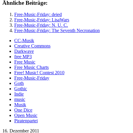
Ähnliche Beiträge:
Free-Music-Friday: deied
Free-Music-Friday: LisaWars
Free-Music-Friday: N. U. C.
Free-Music-Friday: The Seventh Necronation
CC-Musik
Creative Commons
Darkwave
free MP3
Free Music
Free Music Charts
Free! Music! Contest 2010
Free-Music-Friday
Goth
Gothic
Indie
music
Musik
One Dice
Open Music
Piratenpartei
16. Dezember 2011