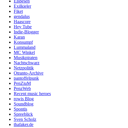
Elsbesen
Exilkieler
Fiket
gendalus
Haascore
Hey Tube
Indie-Blogger
Karan
Konsumpf
Lummaland
MC Winkel
Musikpiraten
Nachtschwarz
Netzpolitik
Otranto-Archive
pantoffelpunk
PenZiuM
PenzWeb
Recent music heroes
rowis Blog
Soundblog
Spontis
Spreeblick
Sven Scholz
thafaker.de