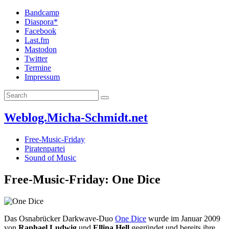
Bandcamp
Diaspora*
Facebook
Last.fm
Mastodon
Twitter
Termine
Impressum
Weblog.Micha-Schmidt.net
Free-Music-Friday
Piratenpartei
Sound of Music
Free-Music-Friday: One Dice
Das Osnabrücker Darkwave-Duo
One Dice
wurde im Januar 2009
von
Raphael Ludwig
und
Ellina Hell
gegründet und bereits ihre