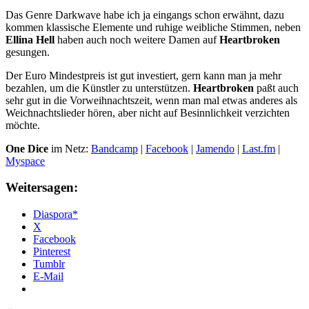
Das Genre Darkwave habe ich ja eingangs schon erwähnt, dazu
kommen klassische Elemente und ruhige weibliche Stimmen, neben
Ellina Hell
haben auch noch weitere Damen auf
Heartbroken
gesungen.
Der Euro Mindestpreis ist gut investiert, gern kann man ja mehr
bezahlen, um die Künstler zu unterstützen.
Heartbroken
paßt auch
sehr gut in die Vorweihnachtszeit, wenn man mal etwas anderes als
Weichnachtslieder hören, aber nicht auf Besinnlichkeit verzichten
möchte.
One Dice
im Netz:
Bandcamp
|
Facebook
|
Jamendo
|
Last.fm
|
Myspace
Weitersagen:
Diaspora*
X
Facebook
Pinterest
Tumblr
E-Mail