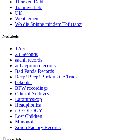
Thorsten Dahl
Traumverliebt
Ulf.
Webthemen
Wo die Spinne mit dem Tofu tanzt
Netlabels
12rec
23 Seconds
aaahh records
airbagpromo records
Bad Panda Records
Beep! Beep! Back up the Truck
beko dsl
BFW recordings
Clinical Archives
EardrumsPop
Headphonica
iD.EOLOGY
Lost Children
Mimonot
Zorch Factory Records
Über mich