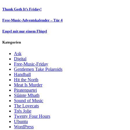
Thank Goth It’s Friday!
Free-Music-Adventskalender – Tür 4
Engel mit nur einem Flügel
Kategorien
Ask
Digital
Free-Music-Friday
Gentlemen Take Polaroids
Handball
Hit the North
Meat Is Murder
Piratenpartei
Slàinte Mhath
Sound of Music
The Lovecats
Trés Jolie
Twenty Four Hours
Ubuntu
WordPress