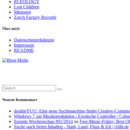
iD.EOLOGY
Lost Children
Mimonot
Zorch Factory Records
Über mich
Datenschutzerklärung
Impressum
README
Neueste Kommentare
doubleYUU: Eine neue Suchmaschine findet Creative-Common
Windows 7 zur Musikproduktion / Exotische Controller / Cuba
Spontis Wochenschau #01/2014
zu
Free-Music-Friday: Best O
Suche nach freien Inhalten - Stadt, Land, Fluss & Ich | chillr.de