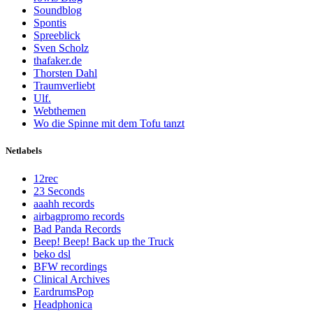
Soundblog
Spontis
Spreeblick
Sven Scholz
thafaker.de
Thorsten Dahl
Traumverliebt
Ulf.
Webthemen
Wo die Spinne mit dem Tofu tanzt
Netlabels
12rec
23 Seconds
aaahh records
airbagpromo records
Bad Panda Records
Beep! Beep! Back up the Truck
beko dsl
BFW recordings
Clinical Archives
EardrumsPop
Headphonica