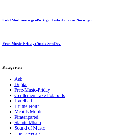
Cold Mailman – großartiger Indie-Pop aus Norwegen
Free-Music-Friday: Annie SewDev
Kategorien
Ask
Digital
Free-Music-Friday
Gentlemen Take Polaroids
Handball
Hit the North
Meat Is Murder
Piratenpartei
Slàinte Mhath
Sound of Music
The Lovecats