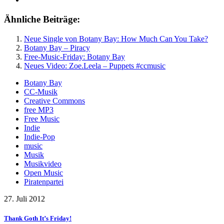
Ähnliche Beiträge:
Neue Single von Botany Bay: How Much Can You Take?
Botany Bay – Piracy
Free-Music-Friday: Botany Bay
Neues Video: Zoe.Leela – Puppets #ccmusic
Botany Bay
CC-Musik
Creative Commons
free MP3
Free Music
Indie
Indie-Pop
music
Musik
Musikvideo
Open Music
Piratenpartei
27. Juli 2012
Thank Goth It’s Friday!