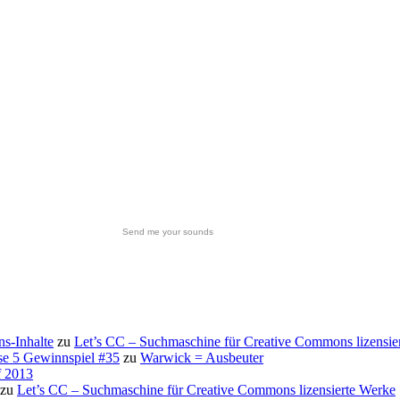
Send me your sounds
s-Inhalte
zu
Let’s CC – Suchmaschine für Creative Commons lizensie
se 5 Gewinnspiel #35
zu
Warwick = Ausbeuter
f 2013
zu
Let’s CC – Suchmaschine für Creative Commons lizensierte Werke