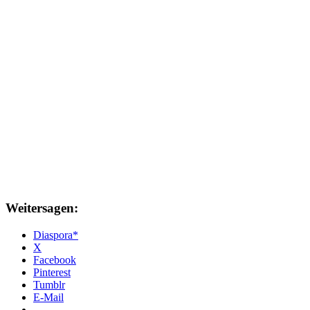
Weitersagen:
Diaspora*
X
Facebook
Pinterest
Tumblr
E-Mail