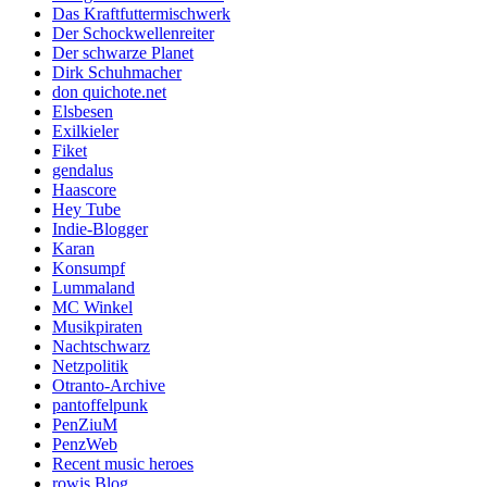
Das Kraftfuttermischwerk
Der Schockwellenreiter
Der schwarze Planet
Dirk Schuhmacher
don quichote.net
Elsbesen
Exilkieler
Fiket
gendalus
Haascore
Hey Tube
Indie-Blogger
Karan
Konsumpf
Lummaland
MC Winkel
Musikpiraten
Nachtschwarz
Netzpolitik
Otranto-Archive
pantoffelpunk
PenZiuM
PenzWeb
Recent music heroes
rowis Blog