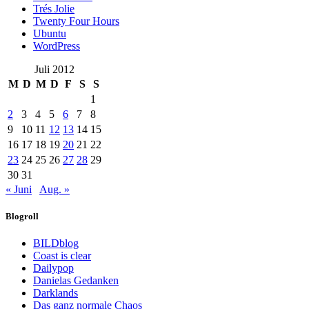
Trés Jolie
Twenty Four Hours
Ubuntu
WordPress
Juli 2012
M
D
M
D
F
S
S
1
2
3
4
5
6
7
8
9
10
11
12
13
14
15
16
17
18
19
20
21
22
23
24
25
26
27
28
29
30
31
« Juni
Aug. »
Blogroll
BILDblog
Coast is clear
Dailypop
Danielas Gedanken
Darklands
Das ganz normale Chaos