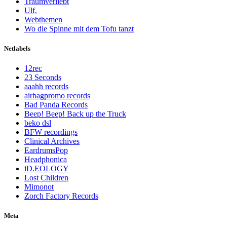
Traumverliebt
Ulf.
Webthemen
Wo die Spinne mit dem Tofu tanzt
Netlabels
12rec
23 Seconds
aaahh records
airbagpromo records
Bad Panda Records
Beep! Beep! Back up the Truck
beko dsl
BFW recordings
Clinical Archives
EardrumsPop
Headphonica
iD.EOLOGY
Lost Children
Mimonot
Zorch Factory Records
Meta