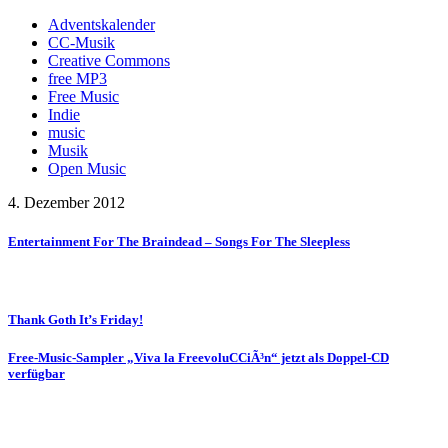
Adventskalender
CC-Musik
Creative Commons
free MP3
Free Music
Indie
music
Musik
Open Music
4. Dezember 2012
Entertainment For The Braindead – Songs For The Sleepless
Thank Goth It’s Friday!
Free-Music-Sampler „Viva la FreevoluCCiÃ³n“ jetzt als Doppel-CD
verfügbar