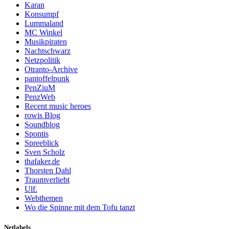
Karan
Konsumpf
Lummaland
MC Winkel
Musikpiraten
Nachtschwarz
Netzpolitik
Otranto-Archive
pantoffelpunk
PenZiuM
PenzWeb
Recent music heroes
rowis Blog
Soundblog
Spontis
Spreeblick
Sven Scholz
thafaker.de
Thorsten Dahl
Traumverliebt
Ulf.
Webthemen
Wo die Spinne mit dem Tofu tanzt
Netlabels