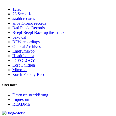
12rec
23 Seconds
aaahh records
airbagpromo records
Bad Panda Records
Beep! Beep! Back up the Truck
beko dsl
BFW recordings
Clinical Archives
EardrumsPop
Headphonica
iD.EOLOGY
Lost Children
Mimonot
Zorch Factory Records
Über mich
Datenschutzerklärung
Impressum
README