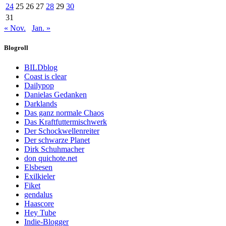
24
25
26
27
28
29
30
31
« Nov.
Jan. »
Blogroll
BILDblog
Coast is clear
Dailypop
Danielas Gedanken
Darklands
Das ganz normale Chaos
Das Kraftfuttermischwerk
Der Schockwellenreiter
Der schwarze Planet
Dirk Schuhmacher
don quichote.net
Elsbesen
Exilkieler
Fiket
gendalus
Haascore
Hey Tube
Indie-Blogger