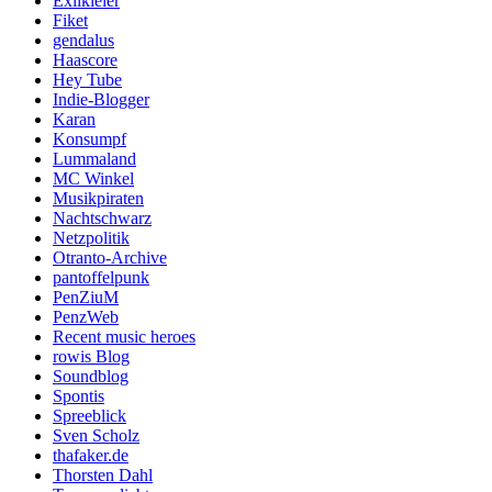
Exilkieler
Fiket
gendalus
Haascore
Hey Tube
Indie-Blogger
Karan
Konsumpf
Lummaland
MC Winkel
Musikpiraten
Nachtschwarz
Netzpolitik
Otranto-Archive
pantoffelpunk
PenZiuM
PenzWeb
Recent music heroes
rowis Blog
Soundblog
Spontis
Spreeblick
Sven Scholz
thafaker.de
Thorsten Dahl