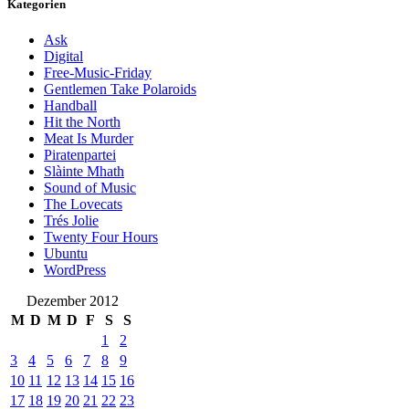
Kategorien
Ask
Digital
Free-Music-Friday
Gentlemen Take Polaroids
Handball
Hit the North
Meat Is Murder
Piratenpartei
Slàinte Mhath
Sound of Music
The Lovecats
Trés Jolie
Twenty Four Hours
Ubuntu
WordPress
Dezember 2012
M
D
M
D
F
S
S
1
2
3
4
5
6
7
8
9
10
11
12
13
14
15
16
17
18
19
20
21
22
23