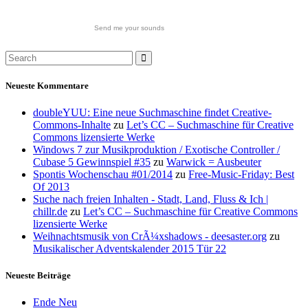
Send me your sounds
Neueste Kommentare
doubleYUU: Eine neue Suchmaschine findet Creative-
Commons-Inhalte
zu
Let’s CC – Suchmaschine für Creative
Commons lizensierte Werke
Windows 7 zur Musikproduktion / Exotische Controller /
Cubase 5 Gewinnspiel #35
zu
Warwick = Ausbeuter
Spontis Wochenschau #01/2014
zu
Free-Music-Friday: Best
Of 2013
Suche nach freien Inhalten - Stadt, Land, Fluss & Ich |
chillr.de
zu
Let’s CC – Suchmaschine für Creative Commons
lizensierte Werke
Weihnachtsmusik von CrÃ¼xshadows - deesaster.org
zu
Musikalischer Adventskalender 2015 Tür 22
Neueste Beiträge
Ende Neu