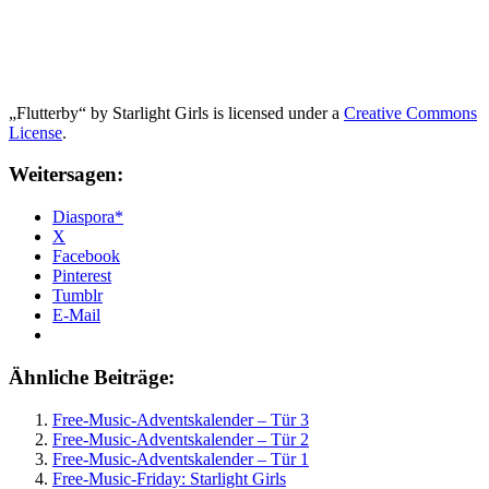
„Flutterby“ by Starlight Girls is licensed under a
Creative Commons
License
.
Weitersagen:
Diaspora*
X
Facebook
Pinterest
Tumblr
E-Mail
Ähnliche Beiträge:
Free-Music-Adventskalender – Tür 3
Free-Music-Adventskalender – Tür 2
Free-Music-Adventskalender – Tür 1
Free-Music-Friday: Starlight Girls