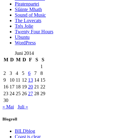
Piratenpartei
Slàinte Mhath
Sound of Music
The Lovecats
Trés Jolie
Twenty Four Hours
Ubuntu
WordPress
Juni 2014
M
D
M
D
F
S
S
1
2
3
4
5
6
7
8
9
10
11
12
13
14
15
16
17
18
19
20
21
22
23
24
25
26
27
28
29
30
« Mai
Juli »
Blogroll
BILDblog
Coast is clear