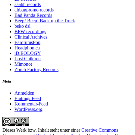
aaahh records
airbagpromo records
Bad Panda Records
Beep! Beep! Back up the Truck
beko dsl
BFW recordings
Clinical Archives
EardrumsPop
Headphonica
iD.EOLOGY
Lost Children
Mimonot
Zorch Factory Records
Meta
Anmelden
Eintrags-Feed
Kommentar-Feed
WordPress.org
Dieses Werk bzw. Inhalt steht unter einer
Creative Commons