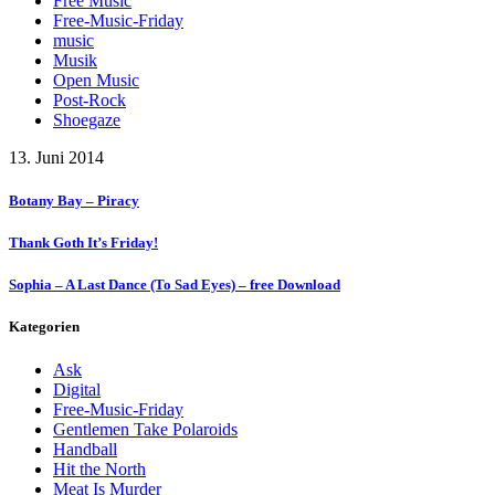
Free Music
Free-Music-Friday
music
Musik
Open Music
Post-Rock
Shoegaze
13. Juni 2014
Botany Bay – Piracy
Thank Goth It’s Friday!
Sophia – A Last Dance (To Sad Eyes) – free Download
Kategorien
Ask
Digital
Free-Music-Friday
Gentlemen Take Polaroids
Handball
Hit the North
Meat Is Murder