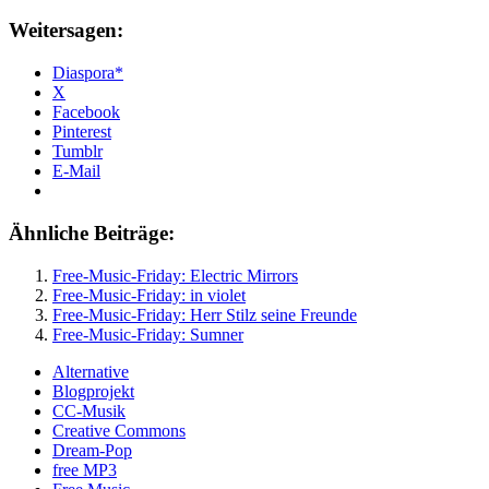
Weitersagen:
Diaspora*
X
Facebook
Pinterest
Tumblr
E-Mail
Ähnliche Beiträge:
Free-Music-Friday: Electric Mirrors
Free-Music-Friday: in violet
Free-Music-Friday: Herr Stilz seine Freunde
Free-Music-Friday: Sumner
Alternative
Blogprojekt
CC-Musik
Creative Commons
Dream-Pop
free MP3