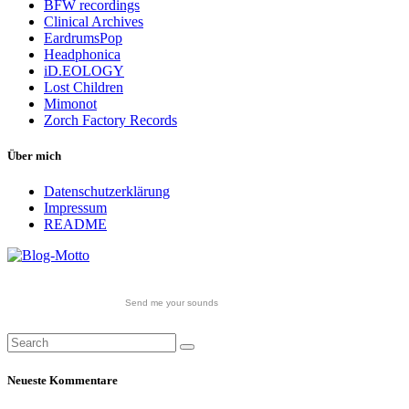
BFW recordings
Clinical Archives
EardrumsPop
Headphonica
iD.EOLOGY
Lost Children
Mimonot
Zorch Factory Records
Über mich
Datenschutzerklärung
Impressum
README
Send me your sounds
Neueste Kommentare