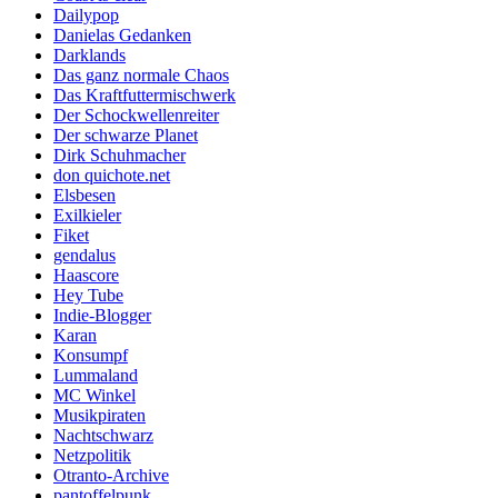
Dailypop
Danielas Gedanken
Darklands
Das ganz normale Chaos
Das Kraftfuttermischwerk
Der Schockwellenreiter
Der schwarze Planet
Dirk Schuhmacher
don quichote.net
Elsbesen
Exilkieler
Fiket
gendalus
Haascore
Hey Tube
Indie-Blogger
Karan
Konsumpf
Lummaland
MC Winkel
Musikpiraten
Nachtschwarz
Netzpolitik
Otranto-Archive
pantoffelpunk