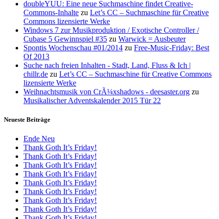
doubleYUU: Eine neue Suchmaschine findet Creative-
Commons-Inhalte
zu
Let’s CC – Suchmaschine für Creative
Commons lizensierte Werke
Windows 7 zur Musikproduktion / Exotische Controller /
Cubase 5 Gewinnspiel #35
zu
Warwick = Ausbeuter
Spontis Wochenschau #01/2014
zu
Free-Music-Friday: Best
Of 2013
Suche nach freien Inhalten - Stadt, Land, Fluss & Ich |
chillr.de
zu
Let’s CC – Suchmaschine für Creative Commons
lizensierte Werke
Weihnachtsmusik von CrÃ¼xshadows - deesaster.org
zu
Musikalischer Adventskalender 2015 Tür 22
Neueste Beiträge
Ende Neu
Thank Goth It’s Friday!
Thank Goth It’s Friday!
Thank Goth It’s Friday!
Thank Goth It’s Friday!
Thank Goth It’s Friday!
Thank Goth It’s Friday!
Thank Goth It’s Friday!
Thank Goth It’s Friday!
Thank Goth It’s Friday!