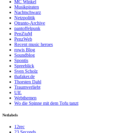
MC Winkel
Musikpiraten
Nachtschwarz
Netzpolitik
Otranto-Archive
pantoffelpunk
PenZiuM
PenzWeb
Recent music heroes
rowis Blog
Soundblog
Spontis
Spreeblick
Sven Scholz
thafaker.de
Thorsten Dahl
Traumverliebt
Ulf.
Webthemen
Wo die Spinne mit dem Tofu tanzt
Netlabels
12rec
23 Seconds