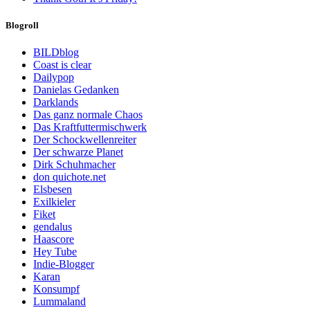
Blogroll
BILDblog
Coast is clear
Dailypop
Danielas Gedanken
Darklands
Das ganz normale Chaos
Das Kraftfuttermischwerk
Der Schockwellenreiter
Der schwarze Planet
Dirk Schuhmacher
don quichote.net
Elsbesen
Exilkieler
Fiket
gendalus
Haascore
Hey Tube
Indie-Blogger
Karan
Konsumpf
Lummaland