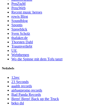
PenZiuM
PenzWeb
Recent music heroes
rowis Blog
Soundblog
Spontis
Spreeblick
Sven Scholz
thafaker.de
Thorsten Dahl
Traumverliebt
Ulf.
Webthemen
Wo die Spinne mit dem Tofu tanzt
Netlabels
12rec
23 Seconds
aaahh records
airbagpromo records
Bad Panda Records
Beep! Beep! Back up the Truck
beko dsl