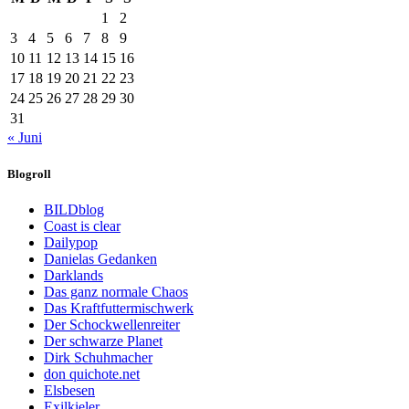
1
2
3
4
5
6
7
8
9
10
11
12
13
14
15
16
17
18
19
20
21
22
23
24
25
26
27
28
29
30
31
« Juni
Blogroll
BILDblog
Coast is clear
Dailypop
Danielas Gedanken
Darklands
Das ganz normale Chaos
Das Kraftfuttermischwerk
Der Schockwellenreiter
Der schwarze Planet
Dirk Schuhmacher
don quichote.net
Elsbesen
Exilkieler