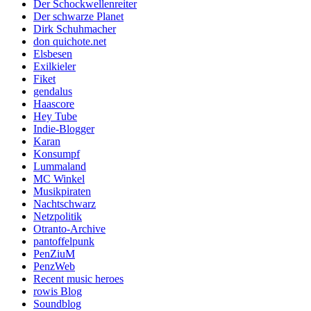
Der Schockwellenreiter
Der schwarze Planet
Dirk Schuhmacher
don quichote.net
Elsbesen
Exilkieler
Fiket
gendalus
Haascore
Hey Tube
Indie-Blogger
Karan
Konsumpf
Lummaland
MC Winkel
Musikpiraten
Nachtschwarz
Netzpolitik
Otranto-Archive
pantoffelpunk
PenZiuM
PenzWeb
Recent music heroes
rowis Blog
Soundblog