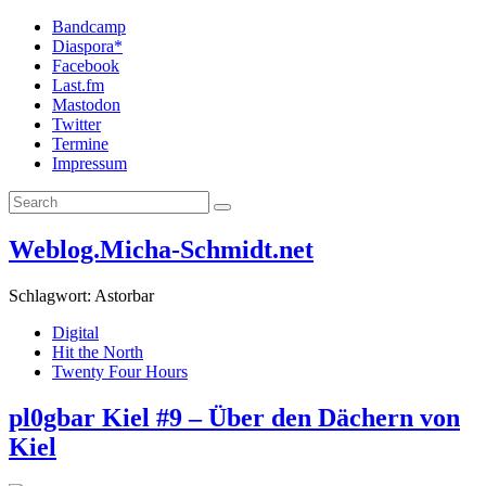
Bandcamp
Diaspora*
Facebook
Last.fm
Mastodon
Twitter
Termine
Impressum
Weblog.Micha-Schmidt.net
Schlagwort:
Astorbar
Digital
Hit the North
Twenty Four Hours
pl0gbar Kiel #9 – Über den Dächern von
Kiel