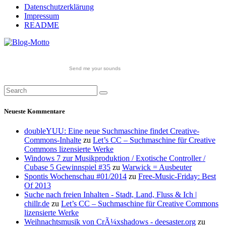
Datenschutzerklärung
Impressum
README
Send me your sounds
Neueste Kommentare
doubleYUU: Eine neue Suchmaschine findet Creative-
Commons-Inhalte
zu
Let’s CC – Suchmaschine für Creative
Commons lizensierte Werke
Windows 7 zur Musikproduktion / Exotische Controller /
Cubase 5 Gewinnspiel #35
zu
Warwick = Ausbeuter
Spontis Wochenschau #01/2014
zu
Free-Music-Friday: Best
Of 2013
Suche nach freien Inhalten - Stadt, Land, Fluss & Ich |
chillr.de
zu
Let’s CC – Suchmaschine für Creative Commons
lizensierte Werke
Weihnachtsmusik von CrÃ¼xshadows - deesaster.org
zu