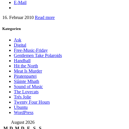
E-Mail
16. Februar 2010
Read more
Kategorien
Ask
Digital
Free-Music-Friday
Gentlemen Take Polaroids
Handball
Hit the North
Meat Is Murder
Piratenpartei
Slàinte Mhath
Sound of Music
The Lovecats
Trés Jolie
Twenty Four Hours
Ubuntu
WordPress
August 2026
M
D
M
D
F
S
S