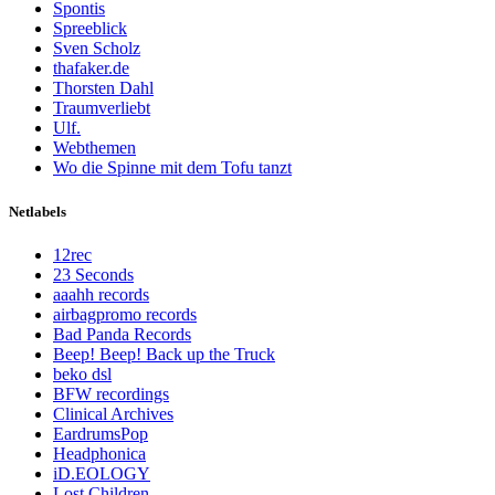
Spontis
Spreeblick
Sven Scholz
thafaker.de
Thorsten Dahl
Traumverliebt
Ulf.
Webthemen
Wo die Spinne mit dem Tofu tanzt
Netlabels
12rec
23 Seconds
aaahh records
airbagpromo records
Bad Panda Records
Beep! Beep! Back up the Truck
beko dsl
BFW recordings
Clinical Archives
EardrumsPop
Headphonica
iD.EOLOGY
Lost Children