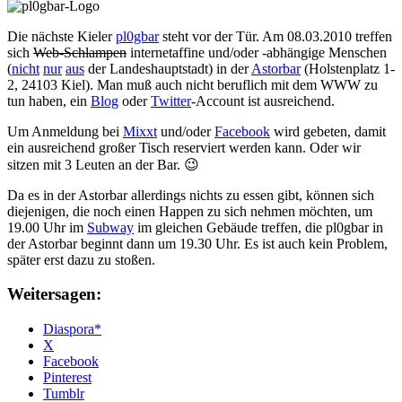
Die nächste Kieler
pl0gbar
steht vor der Tür. Am 08.03.2010 treffen
sich
Web-Schlampen
internetaffine und/oder -abhängige Menschen
(
nicht
nur
aus
der Landeshauptstadt) in der
Astorbar
(Holstenplatz 1-
2, 24103 Kiel). Man muß auch nicht beruflich mit dem WWW zu
tun haben, ein
Blog
oder
Twitter
-Account ist ausreichend.
Um Anmeldung bei
Mixxt
und/oder
Facebook
wird gebeten, damit
ein ausreichend großer Tisch reserviert werden kann. Oder wir
sitzen mit 3 Leuten an der Bar. 😉
Da es in der Astorbar allerdings nichts zu essen gibt, können sich
diejenigen, die noch einen Happen zu sich nehmen möchten, um
19.00 Uhr im
Subway
im gleichen Gebäude treffen, die pl0gbar in
der Astorbar beginnt dann um 19.30 Uhr. Es ist auch kein Problem,
später erst dazu zu stoßen.
Weitersagen:
Diaspora*
X
Facebook
Pinterest
Tumblr