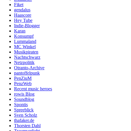
Fiket
gendalus
Haascore
Hey Tube
Indie-Blogger
Karan
Konsumpf
Lummaland
MC Winkel
Musikpiraten
Nachtschwarz
Netzpolitik
Otranto-Archive
pantoffelpunk
PenZiuM
PenzWeb
Recent music heroes
rowis Blog
Soundblog
Spontis
Spreeblick
Sven Scholz
thafaker.de
Thorsten Dahl
Traumverliebt