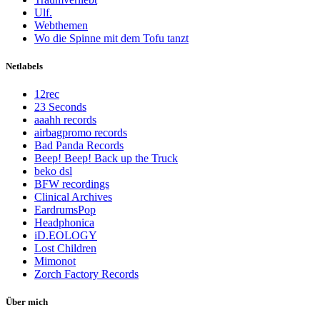
Ulf.
Webthemen
Wo die Spinne mit dem Tofu tanzt
Netlabels
12rec
23 Seconds
aaahh records
airbagpromo records
Bad Panda Records
Beep! Beep! Back up the Truck
beko dsl
BFW recordings
Clinical Archives
EardrumsPop
Headphonica
iD.EOLOGY
Lost Children
Mimonot
Zorch Factory Records
Über mich