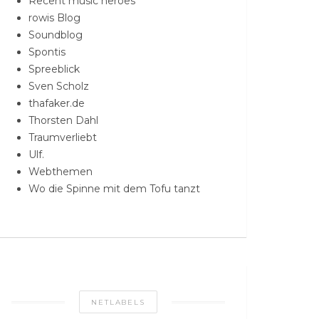
Recent music heroes
rowis Blog
Soundblog
Spontis
Spreeblick
Sven Scholz
thafaker.de
Thorsten Dahl
Traumverliebt
Ulf.
Webthemen
Wo die Spinne mit dem Tofu tanzt
NETLABELS