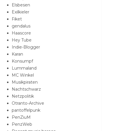
Elsbesen
Exilkieler
Fiket
gendalus
Haascore
Hey Tube
Indie-Blogger
Karan
Konsumpf
Lummaland
MC Winkel
Musikpiraten
Nachtschwarz
Netzpolitik
Otranto-Archive
pantoffelpunk
PenZiuM
PenzWeb