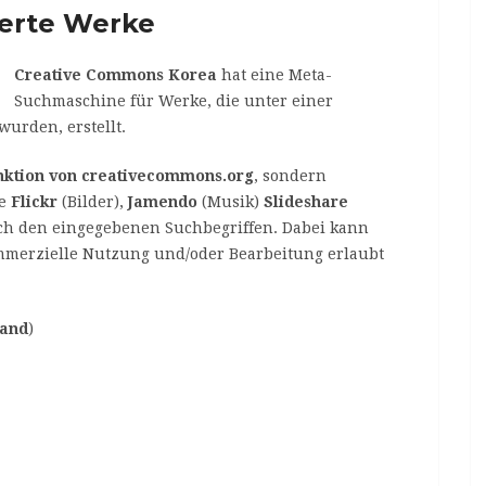
ierte Werke
Creative Commons Korea
hat eine Meta-
Suchmaschine für Werke, die unter einer
urden, erstellt.
nktion von creativecommons.org
, sondern
ie
Flickr
(Bilder),
Jamendo
(Musik)
Slideshare
ach den eingegebenen Suchbegriffen. Dabei kann
merzielle Nutzung und/oder Bearbeitung erlaubt
land
)