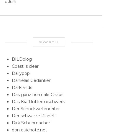
« Juni
BLOGROLL
BILDblog
Coast is clear
Dailypop
Danielas Gedanken
Darklands
Das ganz normale Chaos
Das Kraftfuttermischwerk
Der Schockwellenreiter
Der schwarze Planet
Dirk Schuhmacher
don quichote.net