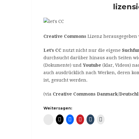
lizens
Creative Commons
Lizenz herausgegeben w
Let’s CC
nutzt nicht nur die eigene
Suchfu
durchsucht darüber hinaus auch Seiten w
(Dokumente) und
Youtube
(klar, Videos) n
auch ausdrücklich nach Werken, deren kom
ist, gesucht werden.
(via
Creative Commons Danmark
/
Deutsch
Weitersagen:
Diaspora*