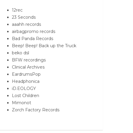
12rec
23 Seconds
aaahh records
airbagpromo records
Bad Panda Records
Beep! Beep! Back up the Truck
beko dsl
BFW recordings
Clinical Archives
EardrumsPop
Headphonica
iD.EOLOGY
Lost Children
Mimonot
Zorch Factory Records