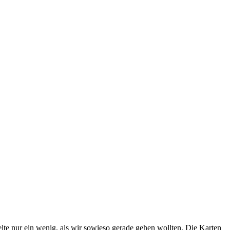
lte nur ein wenig, als wir sowieso gerade gehen wollten. Die Karten