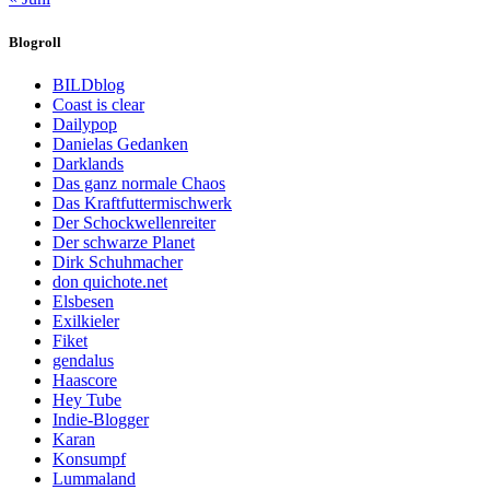
Blogroll
BILDblog
Coast is clear
Dailypop
Danielas Gedanken
Darklands
Das ganz normale Chaos
Das Kraftfuttermischwerk
Der Schockwellenreiter
Der schwarze Planet
Dirk Schuhmacher
don quichote.net
Elsbesen
Exilkieler
Fiket
gendalus
Haascore
Hey Tube
Indie-Blogger
Karan
Konsumpf
Lummaland