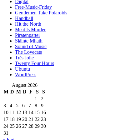
Digital
Free-Music-Friday
Gentlemen Take Polaroids
Handball
Hit the North
Meat Is Murder
Piratenpartei
Slàinte Mhath
Sound of Music
The Lovecats
Trés Jolie
Twenty Four Hours
Ubuntu
WordPress
August 2026
M
D
M
D
F
S
S
1
2
3
4
5
6
7
8
9
10
11
12
13
14
15
16
17
18
19
20
21
22
23
24
25
26
27
28
29
30
31
« Juni