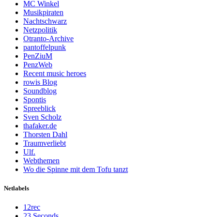
MC Winkel
Musikpiraten
Nachtschwarz
Netzpolitik
Otranto-Archive
pantoffelpunk
PenZiuM
PenzWeb
Recent music heroes
rowis Blog
Soundblog
Spontis
Spreeblick
Sven Scholz
thafaker.de
Thorsten Dahl
Traumverliebt
Ulf.
Webthemen
Wo die Spinne mit dem Tofu tanzt
Netlabels
12rec
23 Seconds