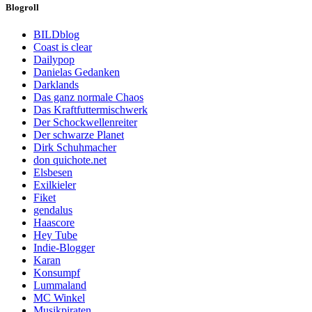
Blogroll
BILDblog
Coast is clear
Dailypop
Danielas Gedanken
Darklands
Das ganz normale Chaos
Das Kraftfuttermischwerk
Der Schockwellenreiter
Der schwarze Planet
Dirk Schuhmacher
don quichote.net
Elsbesen
Exilkieler
Fiket
gendalus
Haascore
Hey Tube
Indie-Blogger
Karan
Konsumpf
Lummaland
MC Winkel
Musikpiraten