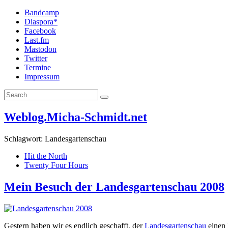
Bandcamp
Diaspora*
Facebook
Last.fm
Mastodon
Twitter
Termine
Impressum
Weblog.Micha-Schmidt.net
Schlagwort:
Landesgartenschau
Hit the North
Twenty Four Hours
Mein Besuch der Landesgartenschau 2008
Gestern haben wir es endlich geschafft, der
Landesgartenschau
einen 