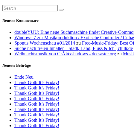
Neueste Kommentare
doubleYUU: Eine neue Suchmaschine findet Creative-Common
Windows 7 zur Musikproduktion / Exotische Controller / Cuba
Spontis Wochenschau #01/2014
zu
Free-Music-Friday: Best O
Suche nach freien Inhalten - Stadt, Land, Fluss & Ich | chillr.de
Weihnachtsmusik von CrÃ¼xshadows - deesaster.org
zu
Musik
Neueste Beiträge
Ende Neu
Thank Goth It’s Friday!
Thank Goth It’s Friday!
Thank Goth It’s Friday!
Thank Goth It’s Friday!
Thank Goth It’s Friday!
Thank Goth It’s Friday!
Thank Goth It’s Friday!
Thank Goth It’s Friday!
Thank Goth It’s Friday!