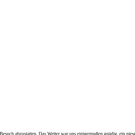
Besuch abzustatten. Das Wetter war uns einigermaßen gnädig, ein niese