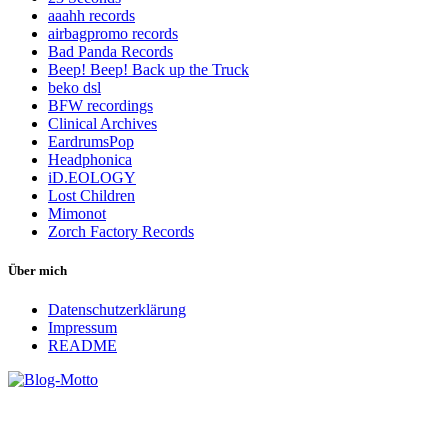
aaahh records
airbagpromo records
Bad Panda Records
Beep! Beep! Back up the Truck
beko dsl
BFW recordings
Clinical Archives
EardrumsPop
Headphonica
iD.EOLOGY
Lost Children
Mimonot
Zorch Factory Records
Über mich
Datenschutzerklärung
Impressum
README