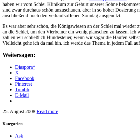
haben wir vom Schlei-Klinikum zur Geburt unserer Söhne bekommen, s
sind zwar durchaus schön anzuschauen, aber in so hoher Dosierung n
anschließend noch den verkaufsoffenen Sonntag ausgenutzt.
Es war aber sehr schön, die Königswiesen an der Schlei mal wieder
an die Schlei, um den Vierbeiner ein wenig planschen zu lassen. Ich
zahlen wir schließlich Hundesteuer, wenn wir sogar die Haufen sel
Vielleicht gehe ich da mal hin, ich werde das Thema in jedem Fall a
Weitersagen:
Diaspora*
X
Facebook
Pinterest
Tumblr
E-Mail
25. August 2008
Read more
Kategorien
Ask