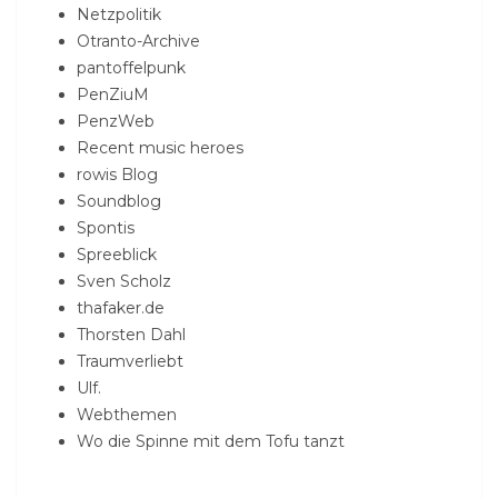
Netzpolitik
Otranto-Archive
pantoffelpunk
PenZiuM
PenzWeb
Recent music heroes
rowis Blog
Soundblog
Spontis
Spreeblick
Sven Scholz
thafaker.de
Thorsten Dahl
Traumverliebt
Ulf.
Webthemen
Wo die Spinne mit dem Tofu tanzt