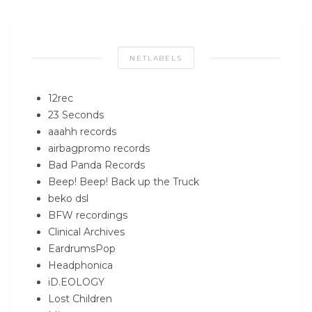
NETLABELS
12rec
23 Seconds
aaahh records
airbagpromo records
Bad Panda Records
Beep! Beep! Back up the Truck
beko dsl
BFW recordings
Clinical Archives
EardrumsPop
Headphonica
iD.EOLOGY
Lost Children