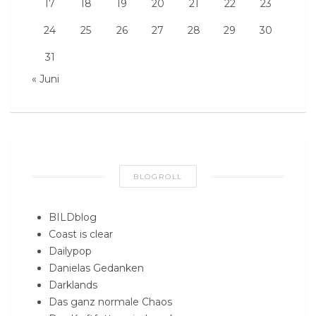
17
18
19
20
21
22
23
24
25
26
27
28
29
30
31
« Juni
BLOGROLL
BILDblog
Coast is clear
Dailypop
Danielas Gedanken
Darklands
Das ganz normale Chaos