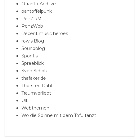
Otranto-Archive
pantoffelpunk
PenZiuM
PenzWeb
Recent music heroes
rowis Blog
Soundblog
Spontis
Spreeblick
Sven Scholz
thafaker.de
Thorsten Dahl
Traumverliebt
Ulf.
Webthemen
Wo die Spinne mit dem Tofu tanzt