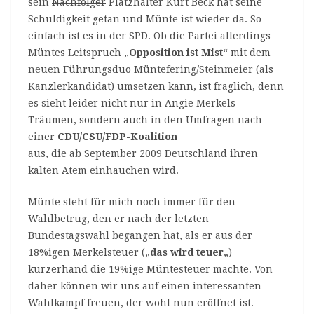
sein
Nachfolger
Platzhalter Kurt Beck hat seine
Schuldigkeit getan und Münte ist wieder da. So
einfach ist es in der SPD. Ob die Partei allerdings
Müntes Leitspruch „
Opposition ist Mist
“ mit dem
neuen Führungsduo Müntefering/Steinmeier (als
Kanzlerkandidat) umsetzen kann, ist fraglich, denn
es sieht leider nicht nur in Angie Merkels
Träumen, sondern auch in den Umfragen nach
einer
CDU/CSU/FDP-Koalition
aus, die ab September 2009 Deutschland ihren
kalten Atem einhauchen wird.
Münte steht für mich noch immer für den
Wahlbetrug, den er nach der letzten
Bundestagswahl begangen hat, als er aus der
18%igen Merkelsteuer („
das wird teuer
„)
kurzerhand die 19%ige Müntesteuer machte. Von
daher können wir uns auf einen interessanten
Wahlkampf freuen, der wohl nun eröffnet ist.