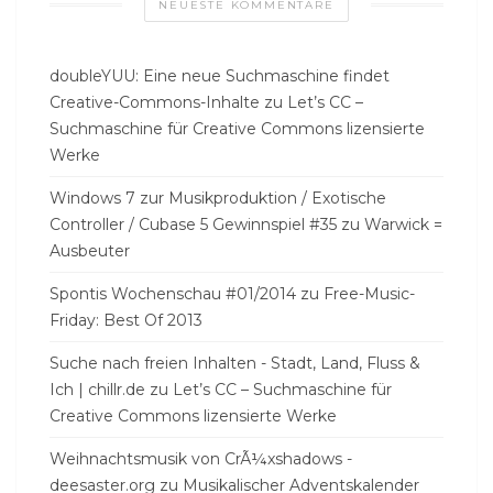
NEUESTE KOMMENTARE
doubleYUU: Eine neue Suchmaschine findet
Creative-Commons-Inhalte
zu
Let’s CC –
Suchmaschine für Creative Commons lizensierte
Werke
Windows 7 zur Musikproduktion / Exotische
Controller / Cubase 5 Gewinnspiel #35
zu
Warwick =
Ausbeuter
Spontis Wochenschau #01/2014
zu
Free-Music-
Friday: Best Of 2013
Suche nach freien Inhalten - Stadt, Land, Fluss &
Ich | chillr.de
zu
Let’s CC – Suchmaschine für
Creative Commons lizensierte Werke
Weihnachtsmusik von CrÃ¼xshadows -
deesaster.org
zu
Musikalischer Adventskalender