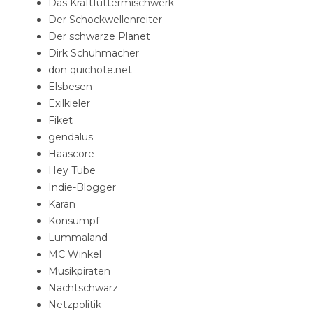
Das Kraftfuttermischwerk
Der Schockwellenreiter
Der schwarze Planet
Dirk Schuhmacher
don quichote.net
Elsbesen
Exilkieler
Fiket
gendalus
Haascore
Hey Tube
Indie-Blogger
Karan
Konsumpf
Lummaland
MC Winkel
Musikpiraten
Nachtschwarz
Netzpolitik