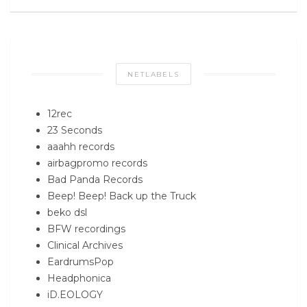
NETLABELS
12rec
23 Seconds
aaahh records
airbagpromo records
Bad Panda Records
Beep! Beep! Back up the Truck
beko dsl
BFW recordings
Clinical Archives
EardrumsPop
Headphonica
iD.EOLOGY