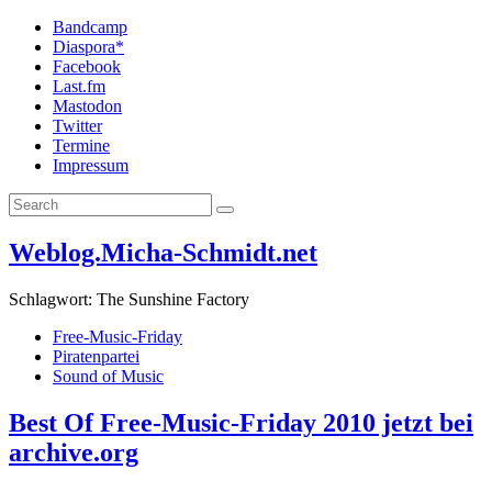
Bandcamp
Diaspora*
Facebook
Last.fm
Mastodon
Twitter
Termine
Impressum
Weblog.Micha-Schmidt.net
Schlagwort:
The Sunshine Factory
Free-Music-Friday
Piratenpartei
Sound of Music
Best Of Free-Music-Friday 2010 jetzt bei
archive.org