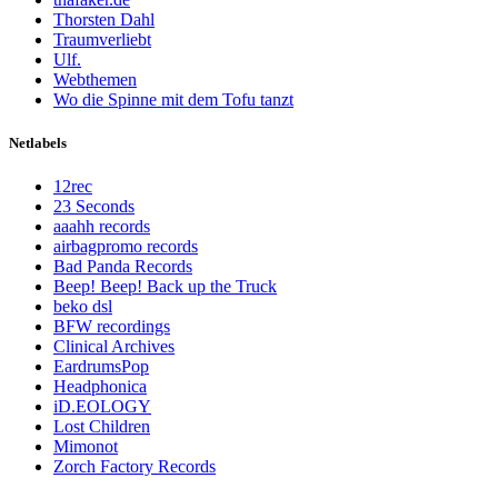
Thorsten Dahl
Traumverliebt
Ulf.
Webthemen
Wo die Spinne mit dem Tofu tanzt
Netlabels
12rec
23 Seconds
aaahh records
airbagpromo records
Bad Panda Records
Beep! Beep! Back up the Truck
beko dsl
BFW recordings
Clinical Archives
EardrumsPop
Headphonica
iD.EOLOGY
Lost Children
Mimonot
Zorch Factory Records