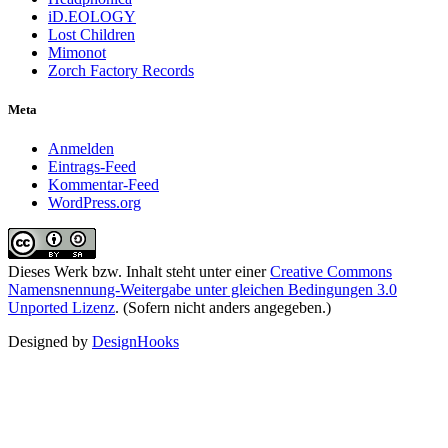
iD.EOLOGY
Lost Children
Mimonot
Zorch Factory Records
Meta
Anmelden
Eintrags-Feed
Kommentar-Feed
WordPress.org
Dieses Werk bzw. Inhalt steht unter einer
Creative Commons
Namensnennung-Weitergabe unter gleichen Bedingungen 3.0
Unported Lizenz
. (Sofern nicht anders angegeben.)
Designed by
DesignHooks