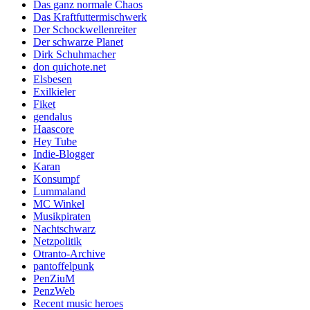
Das ganz normale Chaos
Das Kraftfuttermischwerk
Der Schockwellenreiter
Der schwarze Planet
Dirk Schuhmacher
don quichote.net
Elsbesen
Exilkieler
Fiket
gendalus
Haascore
Hey Tube
Indie-Blogger
Karan
Konsumpf
Lummaland
MC Winkel
Musikpiraten
Nachtschwarz
Netzpolitik
Otranto-Archive
pantoffelpunk
PenZiuM
PenzWeb
Recent music heroes