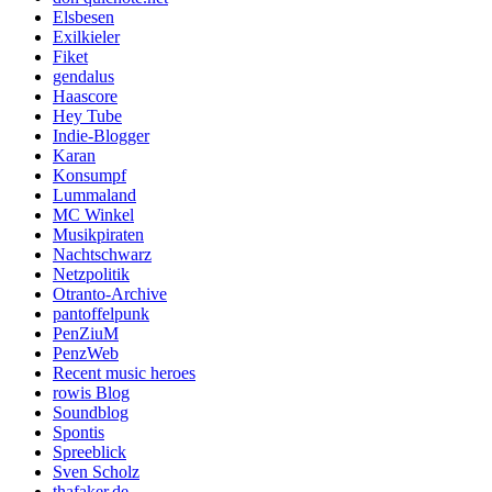
Elsbesen
Exilkieler
Fiket
gendalus
Haascore
Hey Tube
Indie-Blogger
Karan
Konsumpf
Lummaland
MC Winkel
Musikpiraten
Nachtschwarz
Netzpolitik
Otranto-Archive
pantoffelpunk
PenZiuM
PenzWeb
Recent music heroes
rowis Blog
Soundblog
Spontis
Spreeblick
Sven Scholz
thafaker.de