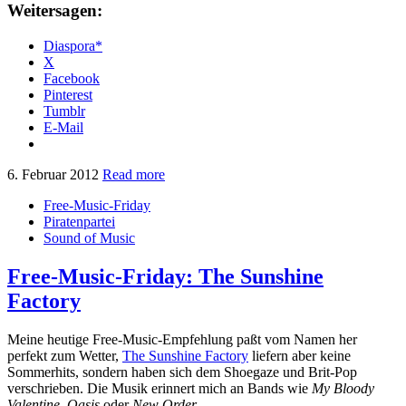
Weitersagen:
Diaspora*
X
Facebook
Pinterest
Tumblr
E-Mail
6. Februar 2012
Read more
Free-Music-Friday
Piratenpartei
Sound of Music
Free-Music-Friday: The Sunshine
Factory
Meine heutige Free-Music-Empfehlung paßt vom Namen her
perfekt zum Wetter,
The Sunshine Factory
liefern aber keine
Sommerhits, sondern haben sich dem Shoegaze und Brit-Pop
verschrieben. Die Musik erinnert mich an Bands wie
My Bloody
Valentine
,
Oasis
oder
New Order
.