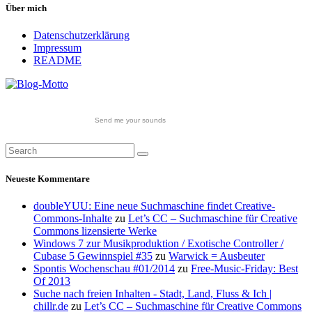
Über mich
Datenschutzerklärung
Impressum
README
Send me your sounds
Neueste Kommentare
doubleYUU: Eine neue Suchmaschine findet Creative-
Commons-Inhalte
zu
Let’s CC – Suchmaschine für Creative
Commons lizensierte Werke
Windows 7 zur Musikproduktion / Exotische Controller /
Cubase 5 Gewinnspiel #35
zu
Warwick = Ausbeuter
Spontis Wochenschau #01/2014
zu
Free-Music-Friday: Best
Of 2013
Suche nach freien Inhalten - Stadt, Land, Fluss & Ich |
chillr.de
zu
Let’s CC – Suchmaschine für Creative Commons