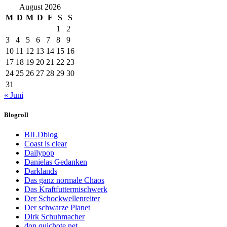
August 2026
M
D
M
D
F
S
S
1
2
3
4
5
6
7
8
9
10
11
12
13
14
15
16
17
18
19
20
21
22
23
24
25
26
27
28
29
30
31
« Juni
Blogroll
BILDblog
Coast is clear
Dailypop
Danielas Gedanken
Darklands
Das ganz normale Chaos
Das Kraftfuttermischwerk
Der Schockwellenreiter
Der schwarze Planet
Dirk Schuhmacher
don quichote.net