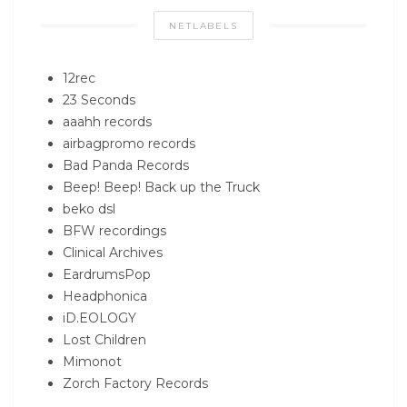
NETLABELS
12rec
23 Seconds
aaahh records
airbagpromo records
Bad Panda Records
Beep! Beep! Back up the Truck
beko dsl
BFW recordings
Clinical Archives
EardrumsPop
Headphonica
iD.EOLOGY
Lost Children
Mimonot
Zorch Factory Records