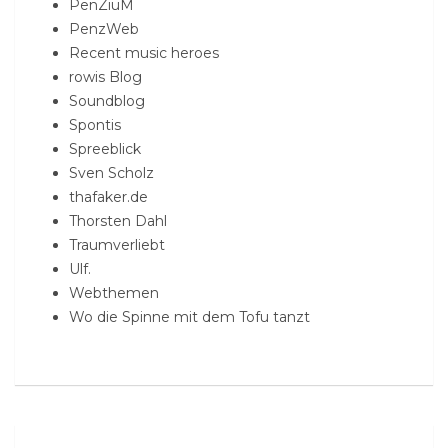
PenZiuM
PenzWeb
Recent music heroes
rowis Blog
Soundblog
Spontis
Spreeblick
Sven Scholz
thafaker.de
Thorsten Dahl
Traumverliebt
Ulf.
Webthemen
Wo die Spinne mit dem Tofu tanzt