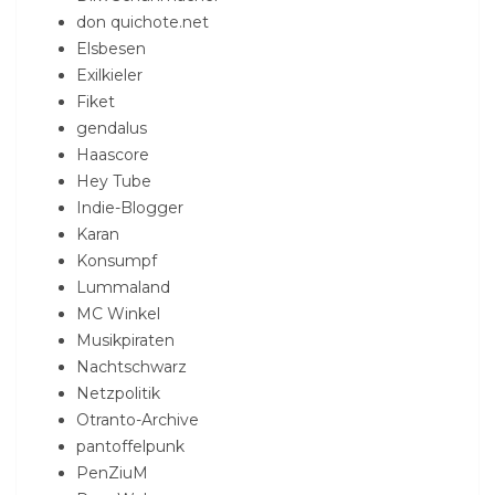
don quichote.net
Elsbesen
Exilkieler
Fiket
gendalus
Haascore
Hey Tube
Indie-Blogger
Karan
Konsumpf
Lummaland
MC Winkel
Musikpiraten
Nachtschwarz
Netzpolitik
Otranto-Archive
pantoffelpunk
PenZiuM