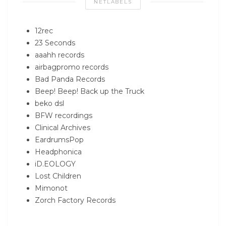
NETLABELS
12rec
23 Seconds
aaahh records
airbagpromo records
Bad Panda Records
Beep! Beep! Back up the Truck
beko dsl
BFW recordings
Clinical Archives
EardrumsPop
Headphonica
iD.EOLOGY
Lost Children
Mimonot
Zorch Factory Records