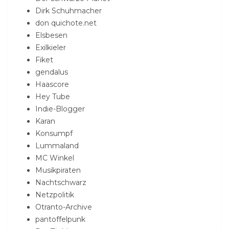
Dirk Schuhmacher
don quichote.net
Elsbesen
Exilkieler
Fiket
gendalus
Haascore
Hey Tube
Indie-Blogger
Karan
Konsumpf
Lummaland
MC Winkel
Musikpiraten
Nachtschwarz
Netzpolitik
Otranto-Archive
pantoffelpunk