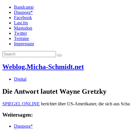
Bandcamp
Diaspora*
Facebook
Last.fm
Mastodon
Twitter
Termine
Impressum
Weblog.Micha-Schmidt.net
Digital
Die Antwort lautet Wayne Gretzky
SPIEGEL ONLINE
berichtet über US-Amerikaner, die sich aus Sch
Weitersagen:
Diaspora*