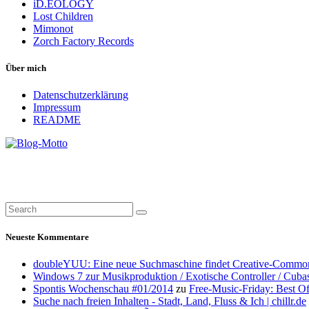
iD.EOLOGY
Lost Children
Mimonot
Zorch Factory Records
Über mich
Datenschutzerklärung
Impressum
README
Neueste Kommentare
doubleYUU: Eine neue Suchmaschine findet Creative-Common
Windows 7 zur Musikproduktion / Exotische Controller / Cuba
Spontis Wochenschau #01/2014
zu
Free-Music-Friday: Best O
Suche nach freien Inhalten - Stadt, Land, Fluss & Ich | chillr.de