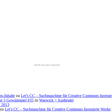
Send me your sounds
s-Inhalte
zu
Let’s CC – Suchmaschine für Creative Commons lizensie
se 5 Gewinnspiel #35
zu
Warwick = Ausbeuter
f 2013
zu
Let’s CC – Suchmaschine für Creative Commons lizensierte Werke