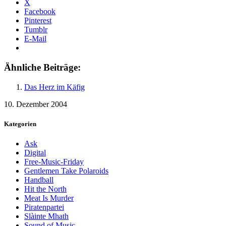
X
Facebook
Pinterest
Tumblr
E-Mail
Ähnliche Beiträge:
Das Herz im Käfig
10. Dezember 2004
Kategorien
Ask
Digital
Free-Music-Friday
Gentlemen Take Polaroids
Handball
Hit the North
Meat Is Murder
Piratenpartei
Slàinte Mhath
Sound of Music