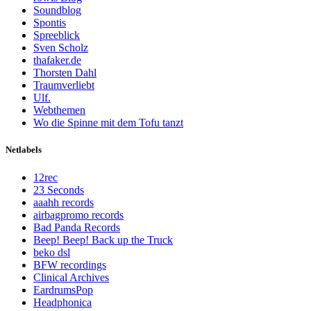
Soundblog
Spontis
Spreeblick
Sven Scholz
thafaker.de
Thorsten Dahl
Traumverliebt
Ulf.
Webthemen
Wo die Spinne mit dem Tofu tanzt
Netlabels
12rec
23 Seconds
aaahh records
airbagpromo records
Bad Panda Records
Beep! Beep! Back up the Truck
beko dsl
BFW recordings
Clinical Archives
EardrumsPop
Headphonica