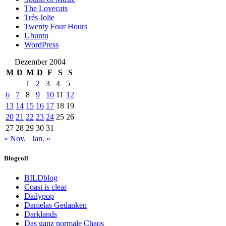
The Lovecats
Trés Jolie
Twenty Four Hours
Ubuntu
WordPress
Dezember 2004
M
D
M
D
F
S
S
1
2
3
4
5
6
7
8
9
10
11
12
13
14
15
16
17
18
19
20
21
22
23
24
25
26
27
28
29
30
31
« Nov.
Jan. »
Blogroll
BILDblog
Coast is clear
Dailypop
Danielas Gedanken
Darklands
Das ganz normale Chaos