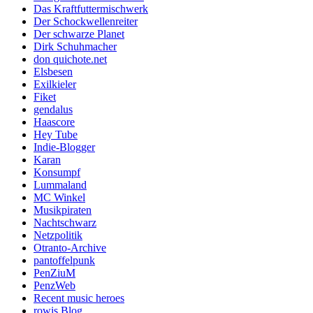
Das Kraftfuttermischwerk
Der Schockwellenreiter
Der schwarze Planet
Dirk Schuhmacher
don quichote.net
Elsbesen
Exilkieler
Fiket
gendalus
Haascore
Hey Tube
Indie-Blogger
Karan
Konsumpf
Lummaland
MC Winkel
Musikpiraten
Nachtschwarz
Netzpolitik
Otranto-Archive
pantoffelpunk
PenZiuM
PenzWeb
Recent music heroes
rowis Blog