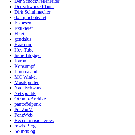
Der Schockwellenreiter
Der schwarze Planet
Dirk Schuhmacher
don quichote.net
Elsbesen
Exilkieler
Fiket
gendalus
Haascore
Hey Tube
Indie-Blogger
Karan
Konsumpf
Lummaland
MC Winkel
Musikpiraten
Nachtschwarz
Netzpolitik
Otranto-Archive
pantoffelpunk
PenZiuM
PenzWeb
Recent music heroes
rowis Blog
Soundblog