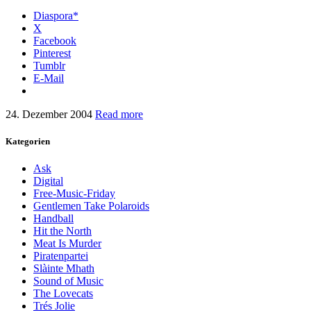
Diaspora*
X
Facebook
Pinterest
Tumblr
E-Mail
24. Dezember 2004
Read more
Kategorien
Ask
Digital
Free-Music-Friday
Gentlemen Take Polaroids
Handball
Hit the North
Meat Is Murder
Piratenpartei
Slàinte Mhath
Sound of Music
The Lovecats
Trés Jolie