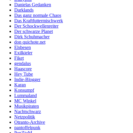
Danielas Gedanken
Darklands
Das ganz normale Chaos
Das Kraftfuttermischwerk
Der Schockwellenreiter
Der schwarze Planet
Dirk Schuhmacher
don quichote.net
Elsbesen
Exilkieler
Fiket
gendalus
Haascore
Hey Tube
Indie-Blogger
Karan
Konsumpf
Lummaland
MC Winkel
Musikpiraten
Nachtschwarz
Netzpolitik
Otranto-Archive
pantoffelpunk
PenZiuM