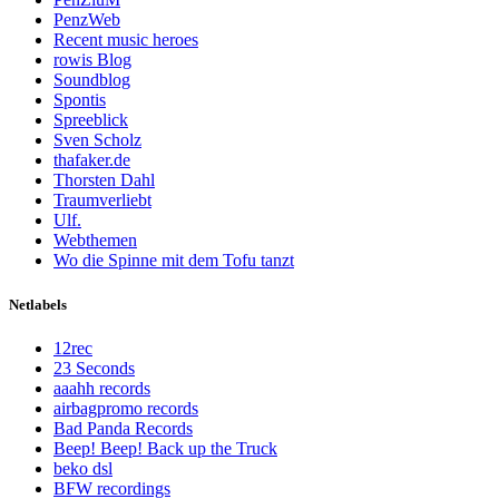
PenzWeb
Recent music heroes
rowis Blog
Soundblog
Spontis
Spreeblick
Sven Scholz
thafaker.de
Thorsten Dahl
Traumverliebt
Ulf.
Webthemen
Wo die Spinne mit dem Tofu tanzt
Netlabels
12rec
23 Seconds
aaahh records
airbagpromo records
Bad Panda Records
Beep! Beep! Back up the Truck
beko dsl
BFW recordings