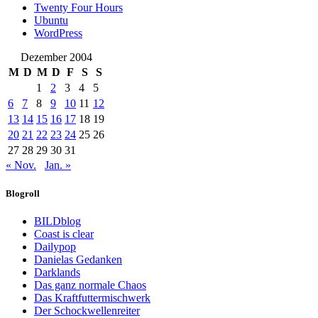
Twenty Four Hours
Ubuntu
WordPress
Dezember 2004
M
D
M
D
F
S
S
1
2
3
4
5
6
7
8
9
10
11
12
13
14
15
16
17
18
19
20
21
22
23
24
25
26
27
28
29
30
31
« Nov.
Jan. »
Blogroll
BILDblog
Coast is clear
Dailypop
Danielas Gedanken
Darklands
Das ganz normale Chaos
Das Kraftfuttermischwerk
Der Schockwellenreiter