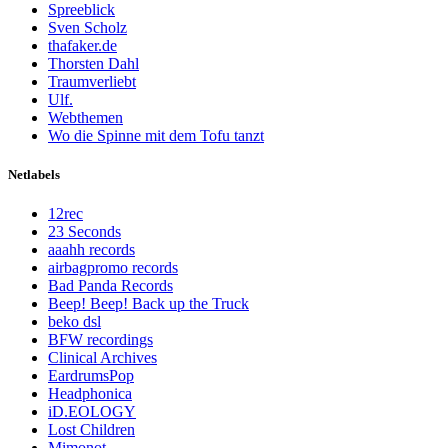
Spreeblick
Sven Scholz
thafaker.de
Thorsten Dahl
Traumverliebt
Ulf.
Webthemen
Wo die Spinne mit dem Tofu tanzt
Netlabels
12rec
23 Seconds
aaahh records
airbagpromo records
Bad Panda Records
Beep! Beep! Back up the Truck
beko dsl
BFW recordings
Clinical Archives
EardrumsPop
Headphonica
iD.EOLOGY
Lost Children
Mimonot