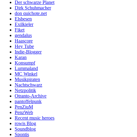
Der schwarze Planet
Dirk Schuhmacher
don quichote.net
Elsbesen
Exilkieler
Fiket
gendalus
Haascore
Hey Tube
Indie-Blogger
Karan
Konsumpf
Lummaland
MC Winkel
Musikpiraten
Nachtschwarz
Netzpolitik
Otranto-Archive
pantoffelpunk
PenZiuM
PenzWeb
Recent music heroes
rowis Blog
Soundblog
Spontis