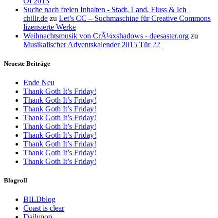
Of 2013
Suche nach freien Inhalten - Stadt, Land, Fluss & Ich |
chillr.de
zu
Let’s CC – Suchmaschine für Creative Commons
lizensierte Werke
Weihnachtsmusik von CrÃ¼xshadows - deesaster.org
zu
Musikalischer Adventskalender 2015 Tür 22
Neueste Beiträge
Ende Neu
Thank Goth It’s Friday!
Thank Goth It’s Friday!
Thank Goth It’s Friday!
Thank Goth It’s Friday!
Thank Goth It’s Friday!
Thank Goth It’s Friday!
Thank Goth It’s Friday!
Thank Goth It’s Friday!
Thank Goth It’s Friday!
Blogroll
BILDblog
Coast is clear
Dailypop