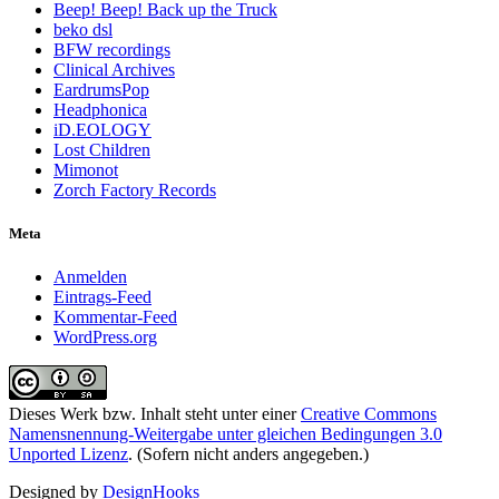
Beep! Beep! Back up the Truck
beko dsl
BFW recordings
Clinical Archives
EardrumsPop
Headphonica
iD.EOLOGY
Lost Children
Mimonot
Zorch Factory Records
Meta
Anmelden
Eintrags-Feed
Kommentar-Feed
WordPress.org
Dieses Werk bzw. Inhalt steht unter einer
Creative Commons
Namensnennung-Weitergabe unter gleichen Bedingungen 3.0
Unported Lizenz
. (Sofern nicht anders angegeben.)
Designed by
DesignHooks