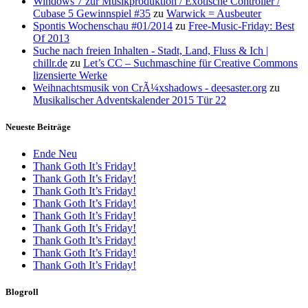
Windows 7 zur Musikproduktion / Exotische Controller /
Cubase 5 Gewinnspiel #35
zu
Warwick = Ausbeuter
Spontis Wochenschau #01/2014
zu
Free-Music-Friday: Best
Of 2013
Suche nach freien Inhalten - Stadt, Land, Fluss & Ich |
chillr.de
zu
Let’s CC – Suchmaschine für Creative Commons
lizensierte Werke
Weihnachtsmusik von CrÃ¼xshadows - deesaster.org
zu
Musikalischer Adventskalender 2015 Tür 22
Neueste Beiträge
Ende Neu
Thank Goth It’s Friday!
Thank Goth It’s Friday!
Thank Goth It’s Friday!
Thank Goth It’s Friday!
Thank Goth It’s Friday!
Thank Goth It’s Friday!
Thank Goth It’s Friday!
Thank Goth It’s Friday!
Thank Goth It’s Friday!
Blogroll