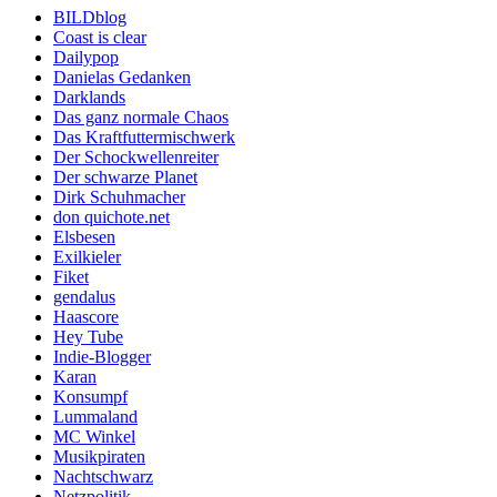
BILDblog
Coast is clear
Dailypop
Danielas Gedanken
Darklands
Das ganz normale Chaos
Das Kraftfuttermischwerk
Der Schockwellenreiter
Der schwarze Planet
Dirk Schuhmacher
don quichote.net
Elsbesen
Exilkieler
Fiket
gendalus
Haascore
Hey Tube
Indie-Blogger
Karan
Konsumpf
Lummaland
MC Winkel
Musikpiraten
Nachtschwarz
Netzpolitik