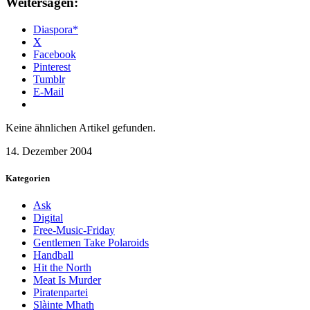
Weitersagen:
Diaspora*
X
Facebook
Pinterest
Tumblr
E-Mail
Keine ähnlichen Artikel gefunden.
14. Dezember 2004
Kategorien
Ask
Digital
Free-Music-Friday
Gentlemen Take Polaroids
Handball
Hit the North
Meat Is Murder
Piratenpartei
Slàinte Mhath