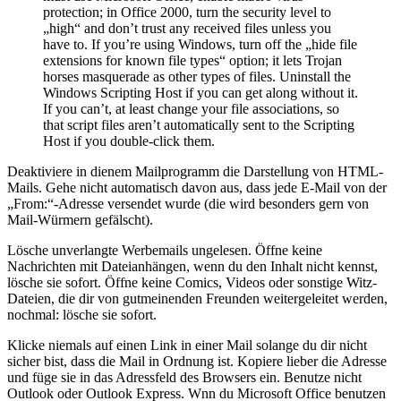
protection; in Office 2000, turn the security level to
„high“ and don’t trust any received files unless you
have to. If you’re using Windows, turn off the „hide file
extensions for known file types“ option; it lets Trojan
horses masquerade as other types of files. Uninstall the
Windows Scripting Host if you can get along without it.
If you can’t, at least change your file associations, so
that script files aren’t automatically sent to the Scripting
Host if you double-click them.
Deaktiviere in dienem Mailprogramm die Darstellung von HTML-
Mails. Gehe nicht automatisch davon aus, dass jede E-Mail von der
„From:“-Adresse versendet wurde (die wird besonders gern von
Mail-Würmern gefälscht).
Lösche unverlangte Werbemails ungelesen. Öffne keine
Nachrichten mit Dateianhängen, wenn du den Inhalt nicht kennst,
lösche sie sofort. Öffne keine Comics, Videos oder sonstige Witz-
Dateien, die dir von gutmeinenden Freunden weitergeleitet werden,
nochmal: lösche sie sofort.
Klicke niemals auf einen Link in einer Mail solange du dir nicht
sicher bist, dass die Mail in Ordnung ist. Kopiere lieber die Adresse
und füge sie in das Adressfeld des Browsers ein. Benutze nicht
Outlook oder Outlook Express. Wnn du Microsoft Office benutzen