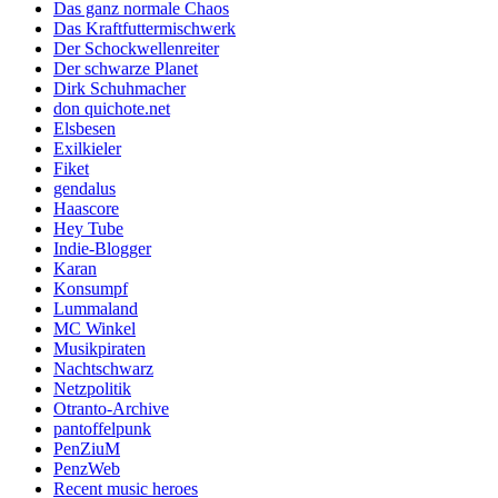
Das ganz normale Chaos
Das Kraftfuttermischwerk
Der Schockwellenreiter
Der schwarze Planet
Dirk Schuhmacher
don quichote.net
Elsbesen
Exilkieler
Fiket
gendalus
Haascore
Hey Tube
Indie-Blogger
Karan
Konsumpf
Lummaland
MC Winkel
Musikpiraten
Nachtschwarz
Netzpolitik
Otranto-Archive
pantoffelpunk
PenZiuM
PenzWeb
Recent music heroes