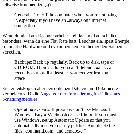
teilweise kommentiert ;-)):
General: Turn off the computer when you’re not using
it, especially if you have an „always on“ Internet
connection.
Wenn du nicht am Rechner arbeitest, einfach mal ausschalten,
besonders, wenn du eine Flat-Rate hast. Leuchtet ein, spart Energie,
schont die Hardware und es können keine unbemerkten Sachen
vorgehen.
Backups: Back up regularly. Back up to disk, tape or
CD-ROM. There’s a lot you can’t defend against; a
recent backup will at least let you recover from an
attack.
Sicherheitskopien aller persönlichen Dateien und Dokumente
vermeiden z. B. die
Angst vor der Formatierung im Falle eines
Schädlingsbefalles
.
Operating systems: If possible, don’t use Microsoft
Windows. Buy a Macintosh or use Linux. If you must
use Windows, set up Automatic Update so that you
automatically receive security patches. And delete the
files „command.com“ and „cmd.exe.“