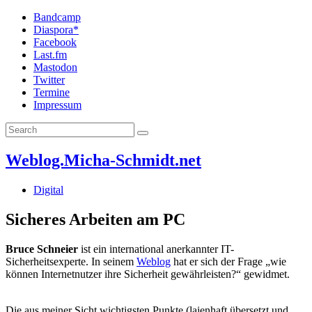
Bandcamp
Diaspora*
Facebook
Last.fm
Mastodon
Twitter
Termine
Impressum
Weblog.Micha-Schmidt.net
Digital
Sicheres Arbeiten am PC
Bruce Schneier
ist ein international anerkannter IT-
Sicherheitsexperte. In seinem
Weblog
hat er sich der Frage „wie
können Internetnutzer ihre Sicherheit gewährleisten?“ gewidmet.
Die aus meiner Sicht wichtigsten Punkte (laienhaft übersetzt und