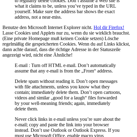
to regularly delete cookies. Don’t assume a Web site is
what it claims to be, unless you’ve typed in the URL
yourself. Make sure the address bar shows the exact
address, not a near-miss.
Benutze den Microsoft Internet Explorer nicht.
Hol dir Firefox!
Lasse Cookies und Applets nur zu, wenn du sie wirklich brauchst.
(Eine private Homepage muß keinen Cookie setzen) Lösche
regelmäßig die gespeicherten Cookies. Wenn du auf Links klickst,
dann achte darauf, dass die richtige Adresse in der Statuszeile
angezeigt wird, nicht eine Ähnliche!
E-mail : Turn off HTML e-mail. Don’t automatically
assume that any e-mail is from the „From“ address.
Delete spam without reading it. Don’t open messages
with file attachments, unless you know what they
contain; immediately delete them. Don’t open cartoons,
videos and similar „good for a laugh“ files forwarded
by your well-meaning friends; again, immediately
delete them.
Never click links in e-mail unless you’re sure about the
e-mail; copy and paste the link into your browser
instead. Don’t use Outlook or Outlook Express. If you
must use Microsoft Office, enable macro virus