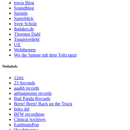
rowis Blog
Soundblog
Spontis
Spreeblick
Sven Scholz
thafaker.de
Thorsten Dahl
Traumverliebt
Ulf.
Webthemen
Wo die Spinne mit dem Tofu tanzt
Netlabels
12rec
23 Seconds
aaahh records
airbagpromo records
Bad Panda Records
Beep! Beep! Back up the Truck
beko dsl
BFW recordings
Clinical Archives
EardrumsPop
Headphonica