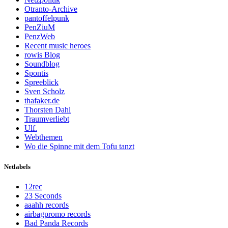
Otranto-Archive
pantoffelpunk
PenZiuM
PenzWeb
Recent music heroes
rowis Blog
Soundblog
Spontis
Spreeblick
Sven Scholz
thafaker.de
Thorsten Dahl
Traumverliebt
Ulf.
Webthemen
Wo die Spinne mit dem Tofu tanzt
Netlabels
12rec
23 Seconds
aaahh records
airbagpromo records
Bad Panda Records