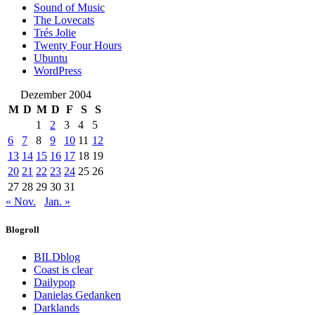
Sound of Music
The Lovecats
Trés Jolie
Twenty Four Hours
Ubuntu
WordPress
Dezember 2004
M
D
M
D
F
S
S
1
2
3
4
5
6
7
8
9
10
11
12
13
14
15
16
17
18
19
20
21
22
23
24
25
26
27
28
29
30
31
« Nov.
Jan. »
Blogroll
BILDblog
Coast is clear
Dailypop
Danielas Gedanken
Darklands