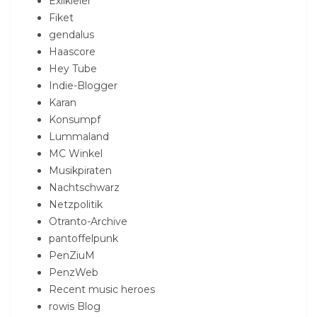
Exilkieler
Fiket
gendalus
Haascore
Hey Tube
Indie-Blogger
Karan
Konsumpf
Lummaland
MC Winkel
Musikpiraten
Nachtschwarz
Netzpolitik
Otranto-Archive
pantoffelpunk
PenZiuM
PenzWeb
Recent music heroes
rowis Blog