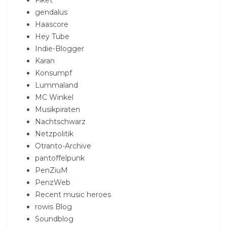
Fiket
gendalus
Haascore
Hey Tube
Indie-Blogger
Karan
Konsumpf
Lummaland
MC Winkel
Musikpiraten
Nachtschwarz
Netzpolitik
Otranto-Archive
pantoffelpunk
PenZiuM
PenzWeb
Recent music heroes
rowis Blog
Soundblog