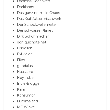
Danielas Gedanken
Darklands
Das ganz normale Chaos
Das Kraftfuttermischwerk
Der Schockwellenreiter
Der schwarze Planet
Dirk Schuhmacher
don quichote.net
Elsbesen
Exilkieler
Fiket
gendalus
Haascore
Hey Tube
Indie-Blogger
Karan
Konsumpf
Lummaland
MC Winkel