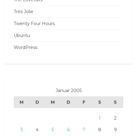
Trés Jolie
Twenty Four Hours
Ubuntu
WordPress
Januar 2005
M
D
M
D
F
S
S
1
2
3
4
5
6
7
8
9