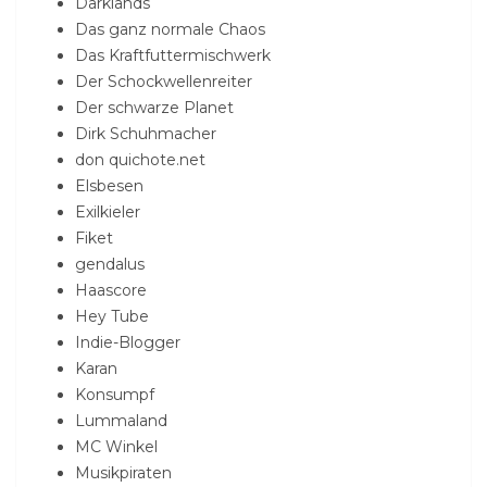
Darklands
Das ganz normale Chaos
Das Kraftfuttermischwerk
Der Schockwellenreiter
Der schwarze Planet
Dirk Schuhmacher
don quichote.net
Elsbesen
Exilkieler
Fiket
gendalus
Haascore
Hey Tube
Indie-Blogger
Karan
Konsumpf
Lummaland
MC Winkel
Musikpiraten