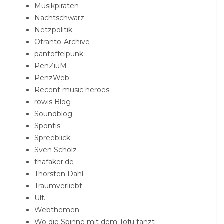
Musikpiraten
Nachtschwarz
Netzpolitik
Otranto-Archive
pantoffelpunk
PenZiuM
PenzWeb
Recent music heroes
rowis Blog
Soundblog
Spontis
Spreeblick
Sven Scholz
thafaker.de
Thorsten Dahl
Traumverliebt
Ulf.
Webthemen
Wo die Spinne mit dem Tofu tanzt