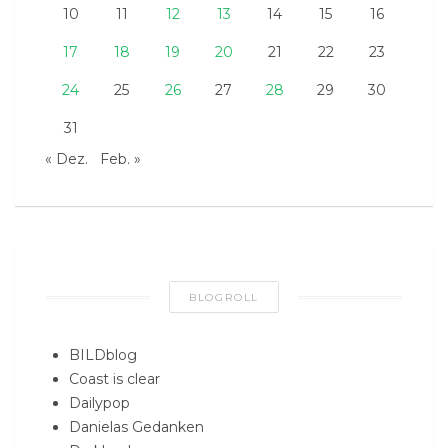
10
11
12
13
14
15
16
17
18
19
20
21
22
23
24
25
26
27
28
29
30
31
« Dez.
Feb. »
BLOGROLL
BILDblog
Coast is clear
Dailypop
Danielas Gedanken