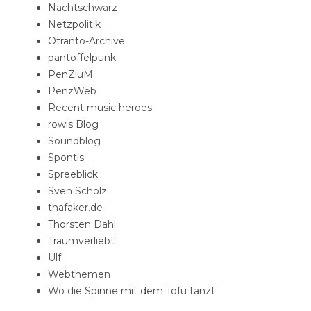
Nachtschwarz
Netzpolitik
Otranto-Archive
pantoffelpunk
PenZiuM
PenzWeb
Recent music heroes
rowis Blog
Soundblog
Spontis
Spreeblick
Sven Scholz
thafaker.de
Thorsten Dahl
Traumverliebt
Ulf.
Webthemen
Wo die Spinne mit dem Tofu tanzt