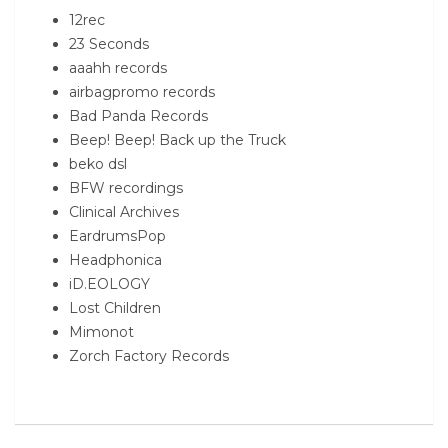
12rec
23 Seconds
aaahh records
airbagpromo records
Bad Panda Records
Beep! Beep! Back up the Truck
beko dsl
BFW recordings
Clinical Archives
EardrumsPop
Headphonica
iD.EOLOGY
Lost Children
Mimonot
Zorch Factory Records