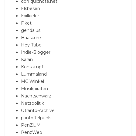
don quichote.net
Elsbesen
Exilkieler
Fiket
gendalus
Haascore
Hey Tube
Indie-Blogger
Karan
Konsumpf
Lummaland
MC Winkel
Musikpiraten
Nachtschwarz
Netzpolitik
Otranto-Archive
pantoffelpunk
PenZiuM
PenzWeb