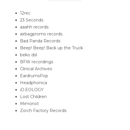
12rec
23 Seconds
aaahh records
airbagpromo records
Bad Panda Records
Beep! Beep! Back up the Truck
beko dsl
BFW recordings
Clinical Archives
EardrumsPop
Headphonica
iD.EOLOGY
Lost Children
Mimonot
Zorch Factory Records