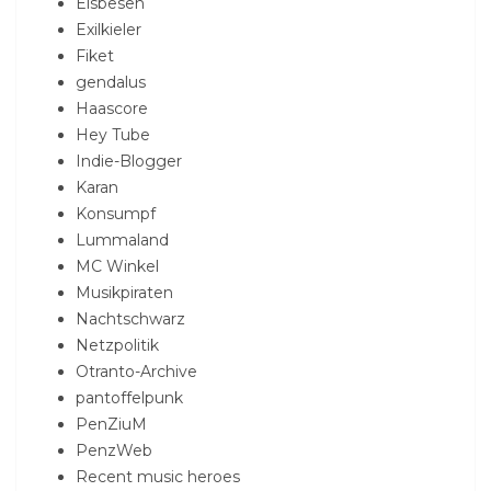
Elsbesen
Exilkieler
Fiket
gendalus
Haascore
Hey Tube
Indie-Blogger
Karan
Konsumpf
Lummaland
MC Winkel
Musikpiraten
Nachtschwarz
Netzpolitik
Otranto-Archive
pantoffelpunk
PenZiuM
PenzWeb
Recent music heroes