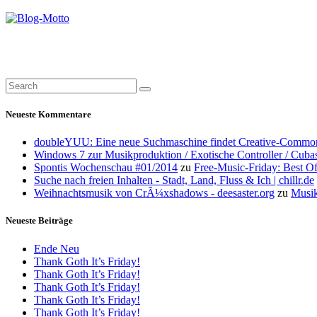
Neueste Kommentare
doubleYUU: Eine neue Suchmaschine findet Creative-Common
Windows 7 zur Musikproduktion / Exotische Controller / Cuba
Spontis Wochenschau #01/2014
zu
Free-Music-Friday: Best O
Suche nach freien Inhalten - Stadt, Land, Fluss & Ich | chillr.de
Weihnachtsmusik von CrÃ¼xshadows - deesaster.org
zu
Musik
Neueste Beiträge
Ende Neu
Thank Goth It’s Friday!
Thank Goth It’s Friday!
Thank Goth It’s Friday!
Thank Goth It’s Friday!
Thank Goth It’s Friday!