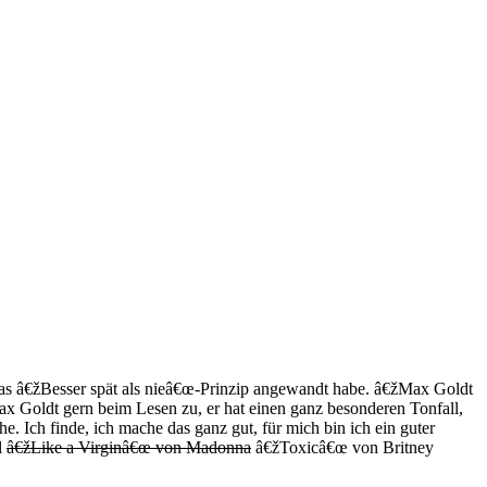
 das â€žBesser spät als nieâ€œ-Prinzip angewandt habe. â€žMax Goldt
ax Goldt gern beim Lesen zu, er hat einen ganz besonderen Tonfall,
. Ich finde, ich mache das ganz gut, für mich bin ich ein guter
l
â€žLike a Virginâ€œ von Madonna
â€žToxicâ€œ von Britney