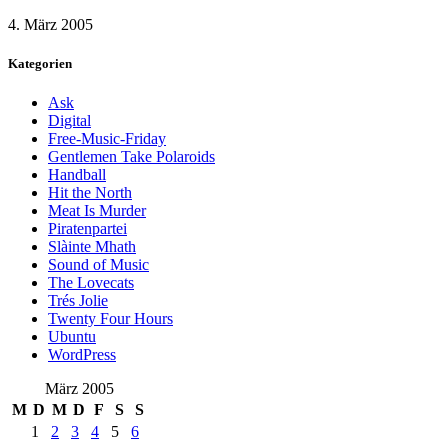
4. März 2005
Kategorien
Ask
Digital
Free-Music-Friday
Gentlemen Take Polaroids
Handball
Hit the North
Meat Is Murder
Piratenpartei
Slàinte Mhath
Sound of Music
The Lovecats
Trés Jolie
Twenty Four Hours
Ubuntu
WordPress
März 2005
M
D
M
D
F
S
S
1
2
3
4
5
6