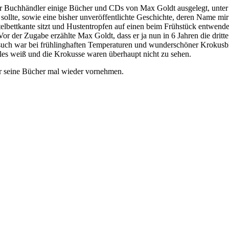
 Buchhändler einige Bücher und CDs von Max Goldt ausgelegt, unter 
ollte, sowie eine bisher unveröffentlichte Geschichte, deren Name mir e
lbettkante sitzt und Hustentropfen auf einen beim Frühstück entwendete
Vor der Zugabe erzählte Max Goldt, dass er ja nun in 6 Jahren die d
such war bei frühlinghaften Temperaturen und wunderschöner Krokusbl
lles weiß und die Krokusse waren überhaupt nicht zu sehen.
ir seine Bücher mal wieder vornehmen.