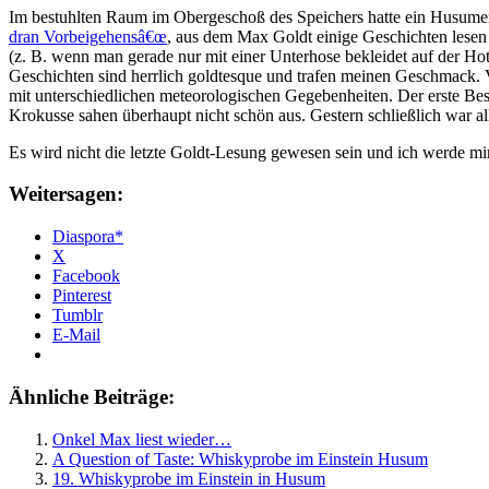
Im bestuhlten Raum im Obergeschoß des Speichers hatte ein Husumer
dran Vorbeigehensâ€œ
, aus dem Max Goldt einige Geschichten lesen s
(z. B. wenn man gerade nur mit einer Unterhose bekleidet auf der Hote
Geschichten sind herrlich goldtesque und trafen meinen Geschmack. 
mit unterschiedlichen meteorologischen Gegebenheiten. Der erste Be
Krokusse sahen überhaupt nicht schön aus. Gestern schließlich war a
Es wird nicht die letzte Goldt-Lesung gewesen sein und ich werde m
Weitersagen:
Diaspora*
X
Facebook
Pinterest
Tumblr
E-Mail
Ähnliche Beiträge:
Onkel Max liest wieder…
A Question of Taste: Whiskyprobe im Einstein Husum
19. Whiskyprobe im Einstein in Husum