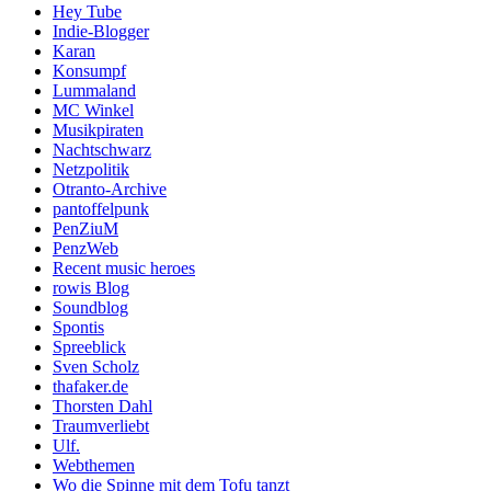
Hey Tube
Indie-Blogger
Karan
Konsumpf
Lummaland
MC Winkel
Musikpiraten
Nachtschwarz
Netzpolitik
Otranto-Archive
pantoffelpunk
PenZiuM
PenzWeb
Recent music heroes
rowis Blog
Soundblog
Spontis
Spreeblick
Sven Scholz
thafaker.de
Thorsten Dahl
Traumverliebt
Ulf.
Webthemen
Wo die Spinne mit dem Tofu tanzt