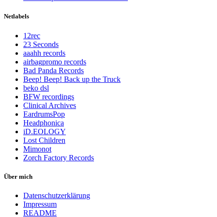
Netlabels
12rec
23 Seconds
aaahh records
airbagpromo records
Bad Panda Records
Beep! Beep! Back up the Truck
beko dsl
BFW recordings
Clinical Archives
EardrumsPop
Headphonica
iD.EOLOGY
Lost Children
Mimonot
Zorch Factory Records
Über mich
Datenschutzerklärung
Impressum
README