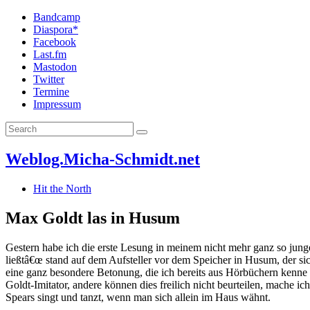
Bandcamp
Diaspora*
Facebook
Last.fm
Mastodon
Twitter
Termine
Impressum
Weblog.Micha-Schmidt.net
Hit the North
Max Goldt las in Husum
Gestern habe ich die erste Lesung in meinem nicht mehr ganz so jung
ließtâ€œ stand auf dem Aufsteller vor dem Speicher in Husum, der si
eine ganz besondere Betonung, die ich bereits aus Hörbüchern kenne u
Goldt-Imitator, andere können dies freilich nicht beurteilen, mache
Spears singt und tanzt, wenn man sich allein im Haus wähnt.