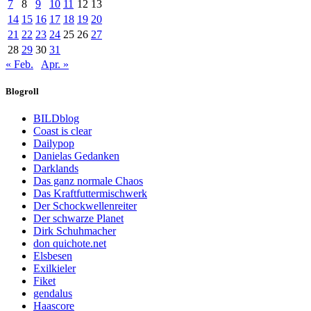
7
8
9
10
11
12
13
14
15
16
17
18
19
20
21
22
23
24
25
26
27
28
29
30
31
« Feb.
Apr. »
Blogroll
BILDblog
Coast is clear
Dailypop
Danielas Gedanken
Darklands
Das ganz normale Chaos
Das Kraftfuttermischwerk
Der Schockwellenreiter
Der schwarze Planet
Dirk Schuhmacher
don quichote.net
Elsbesen
Exilkieler
Fiket
gendalus
Haascore