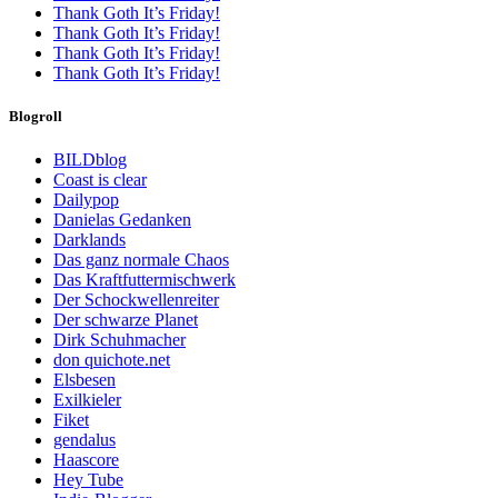
Thank Goth It’s Friday!
Thank Goth It’s Friday!
Thank Goth It’s Friday!
Thank Goth It’s Friday!
Blogroll
BILDblog
Coast is clear
Dailypop
Danielas Gedanken
Darklands
Das ganz normale Chaos
Das Kraftfuttermischwerk
Der Schockwellenreiter
Der schwarze Planet
Dirk Schuhmacher
don quichote.net
Elsbesen
Exilkieler
Fiket
gendalus
Haascore
Hey Tube