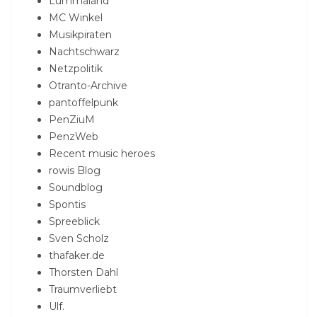
Lummaland
MC Winkel
Musikpiraten
Nachtschwarz
Netzpolitik
Otranto-Archive
pantoffelpunk
PenZiuM
PenzWeb
Recent music heroes
rowis Blog
Soundblog
Spontis
Spreeblick
Sven Scholz
thafaker.de
Thorsten Dahl
Traumverliebt
Ulf.