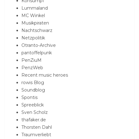
Konsumpf
Lummaland
MC Winkel
Musikpiraten
Nachtschwarz
Netzpolitik
Otranto-Archive
pantoffelpunk
PenZiuM
PenzWeb
Recent music heroes
rowis Blog
Soundblog
Spontis
Spreeblick
Sven Scholz
thafaker.de
Thorsten Dahl
Traumverliebt