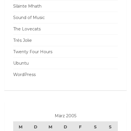
Slàinte Mhath
Sound of Music
The Lovecats
Trés Jolie
Twenty Four Hours
Ubuntu
WordPress
März 2005
M
D
M
D
F
S
S