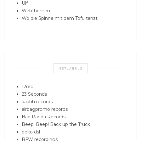
Ulf.
Webthemen
Wo die Spinne mit dem Tofu tanzt
NETLABELS
12rec
23 Seconds
aaahh records
airbagpromo records
Bad Panda Records
Beep! Beep! Back up the Truck
beko dsl
BFW recordings