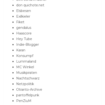
don quichote.net
Elsbesen
Exilkieler
Fiket
gendalus
Haascore
Hey Tube
Indie-Blogger
Karan
Konsumpf
Lummaland
MC Winkel
Musikpiraten
Nachtschwarz
Netzpolitik
Otranto-Archive
pantoffelpunk
PenZiuM