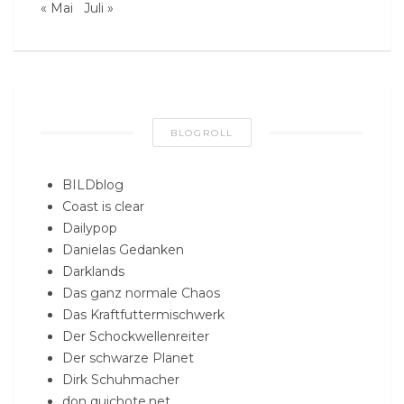
« Mai
Juli »
BLOGROLL
BILDblog
Coast is clear
Dailypop
Danielas Gedanken
Darklands
Das ganz normale Chaos
Das Kraftfuttermischwerk
Der Schockwellenreiter
Der schwarze Planet
Dirk Schuhmacher
don quichote.net