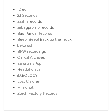
12rec
23 Seconds
aaahh records
airbagpromo records
Bad Panda Records
Beep! Beep! Back up the Truck
beko dsl
BFW recordings
Clinical Archives
EardrumsPop
Headphonica
iD.EOLOGY
Lost Children
Mimonot
Zorch Factory Records