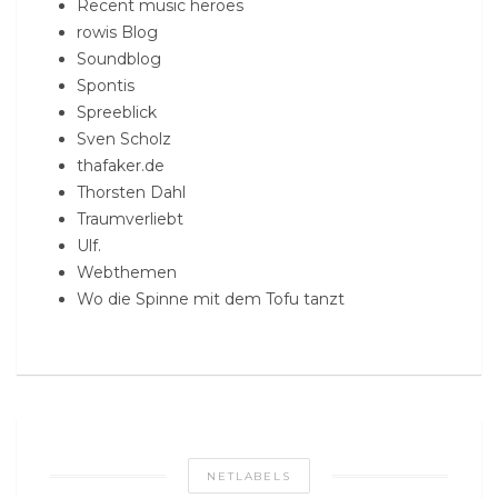
Recent music heroes
rowis Blog
Soundblog
Spontis
Spreeblick
Sven Scholz
thafaker.de
Thorsten Dahl
Traumverliebt
Ulf.
Webthemen
Wo die Spinne mit dem Tofu tanzt
NETLABELS