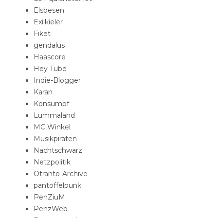
Elsbesen
Exilkieler
Fiket
gendalus
Haascore
Hey Tube
Indie-Blogger
Karan
Konsumpf
Lummaland
MC Winkel
Musikpiraten
Nachtschwarz
Netzpolitik
Otranto-Archive
pantoffelpunk
PenZiuM
PenzWeb