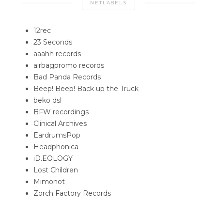
NETLABELS
12rec
23 Seconds
aaahh records
airbagpromo records
Bad Panda Records
Beep! Beep! Back up the Truck
beko dsl
BFW recordings
Clinical Archives
EardrumsPop
Headphonica
iD.EOLOGY
Lost Children
Mimonot
Zorch Factory Records