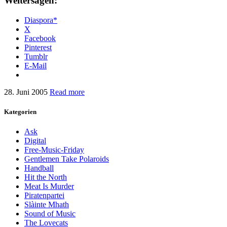
Weitersagen:
Diaspora*
X
Facebook
Pinterest
Tumblr
E-Mail
28. Juni 2005
Read more
Kategorien
Ask
Digital
Free-Music-Friday
Gentlemen Take Polaroids
Handball
Hit the North
Meat Is Murder
Piratenpartei
Slàinte Mhath
Sound of Music
The Lovecats