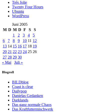
Trés Jolie
Twenty Four Hours
Ubuntu
WordPress
Juni 2005
M
D
M
D
F
S
S
1
2
3
4
5
6
7
8
9
10
11
12
13
14
15
16
17
18
19
20
21
22
23
24
25
26
27
28
29
30
« Mai
Juli »
Blogroll
BILDblog
Coast is clear
Dailypop
Danielas Gedanken
Darklands
Das ganz normale Chaos
Das Kraftfuttermischwerk