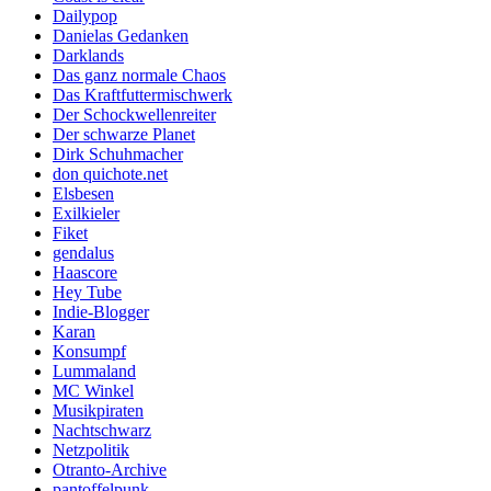
Dailypop
Danielas Gedanken
Darklands
Das ganz normale Chaos
Das Kraftfuttermischwerk
Der Schockwellenreiter
Der schwarze Planet
Dirk Schuhmacher
don quichote.net
Elsbesen
Exilkieler
Fiket
gendalus
Haascore
Hey Tube
Indie-Blogger
Karan
Konsumpf
Lummaland
MC Winkel
Musikpiraten
Nachtschwarz
Netzpolitik
Otranto-Archive
pantoffelpunk