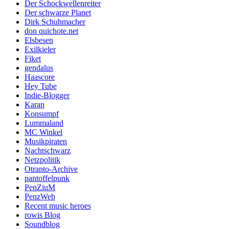
Der Schockwellenreiter
Der schwarze Planet
Dirk Schuhmacher
don quichote.net
Elsbesen
Exilkieler
Fiket
gendalus
Haascore
Hey Tube
Indie-Blogger
Karan
Konsumpf
Lummaland
MC Winkel
Musikpiraten
Nachtschwarz
Netzpolitik
Otranto-Archive
pantoffelpunk
PenZiuM
PenzWeb
Recent music heroes
rowis Blog
Soundblog