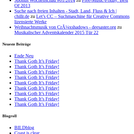
Spontis Wochenschau #01/2014
zu
Free-Music-Friday: Best
Of 2013
Suche nach freien Inhalten - Stadt, Land, Fluss & Ich |
chillr.de
zu
Let’s CC – Suchmaschine für Creative Commons
lizensierte Werke
Weihnachtsmusik von CrÃ¼xshadows - deesaster.org
zu
Musikalischer Adventskalender 2015 Tür 22
Neueste Beiträge
Ende Neu
Thank Goth It’s Friday!
Thank Goth It’s Friday!
Thank Goth It’s Friday!
Thank Goth It’s Friday!
Thank Goth It’s Friday!
Thank Goth It’s Friday!
Thank Goth It’s Friday!
Thank Goth It’s Friday!
Thank Goth It’s Friday!
Blogroll
BILDblog
Coast is clear