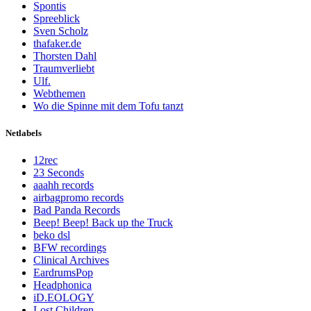
Spontis
Spreeblick
Sven Scholz
thafaker.de
Thorsten Dahl
Traumverliebt
Ulf.
Webthemen
Wo die Spinne mit dem Tofu tanzt
Netlabels
12rec
23 Seconds
aaahh records
airbagpromo records
Bad Panda Records
Beep! Beep! Back up the Truck
beko dsl
BFW recordings
Clinical Archives
EardrumsPop
Headphonica
iD.EOLOGY
Lost Children