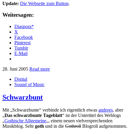
Update:
Die Webseite zum Button
.
Weitersagen:
Diaspora*
X
Facebook
Pinterest
Tumblr
E-Mail
28. Juni 2005
Read more
Digital
Sound of Music
Schwarzbunt
Mit „Schwarzbunte“ verbinde ich eigentlich etwas
anderes
, aber
„
Das schwarzbunte Tageblatt
“ ist der Untertitel des Weblogs
„
Gothische Allgemeine
„, einem neuen vielversprechenden
Musikblog. Sehr
goth
und in die
Gothroll
Blogroll aufgenommen.