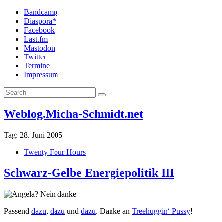
Bandcamp
Diaspora*
Facebook
Last.fm
Mastodon
Twitter
Termine
Impressum
Weblog.Micha-Schmidt.net
Tag:
28. Juni 2005
Twenty Four Hours
Schwarz-Gelbe Energiepolitik III
Passend
dazu
,
dazu
und
dazu
. Danke an
Treehuggin‘ Pussy
!