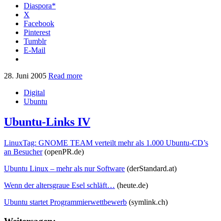
Diaspora*
X
Facebook
Pinterest
Tumblr
E-Mail
28. Juni 2005
Read more
Digital
Ubuntu
Ubuntu-Links IV
LinuxTag: GNOME TEAM verteilt mehr als 1.000 Ubuntu-CD’s
an Besucher
(openPR.de)
Ubuntu Linux – mehr als nur Software
(derStandard.at)
Wenn der altersgraue Esel schläft…
(heute.de)
Ubuntu startet Programmierwettbewerb
(symlink.ch)