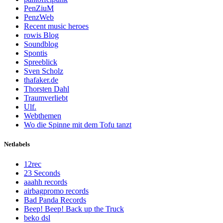
PenZiuM
PenzWeb
Recent music heroes
rowis Blog
Soundblog
Spontis
Spreeblick
Sven Scholz
thafaker.de
Thorsten Dahl
Traumverliebt
Ulf.
Webthemen
Wo die Spinne mit dem Tofu tanzt
Netlabels
12rec
23 Seconds
aaahh records
airbagpromo records
Bad Panda Records
Beep! Beep! Back up the Truck
beko dsl