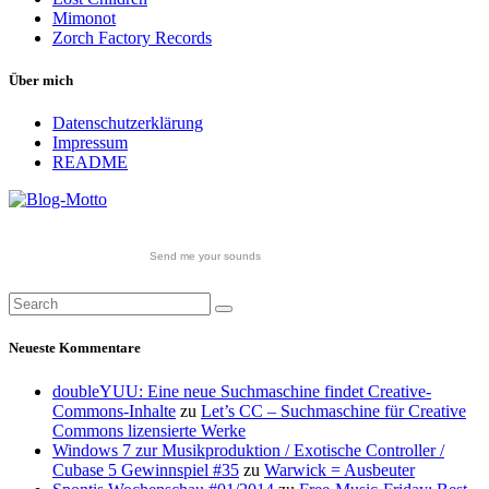
Mimonot
Zorch Factory Records
Über mich
Datenschutzerklärung
Impressum
README
Send me your sounds
Neueste Kommentare
doubleYUU: Eine neue Suchmaschine findet Creative-
Commons-Inhalte
zu
Let’s CC – Suchmaschine für Creative
Commons lizensierte Werke
Windows 7 zur Musikproduktion / Exotische Controller /
Cubase 5 Gewinnspiel #35
zu
Warwick = Ausbeuter