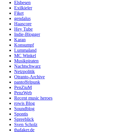
Elsbesen
Exilkieler
Fiket
gendalus
Haascore
Hey Tube
Indie-Blogger
Karan
Konsumpf
Lummaland
MC Winkel
Musikpiraten
Nachtschwarz
Netzpolitik
Otranto-Archive
pantoffelpunk
PenZiuM
PenzWeb
Recent music heroes
rowis Blog
Soundblog
Spontis
Spreeblick
Sven Scholz
thafaker.de