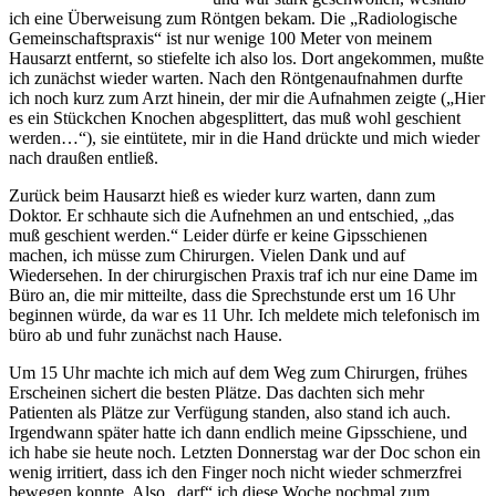
ich eine Überweisung zum Röntgen bekam. Die „Radiologische
Gemeinschaftspraxis“ ist nur wenige 100 Meter von meinem
Hausarzt entfernt, so stiefelte ich also los. Dort angekommen, mußte
ich zunächst wieder warten. Nach den Röntgenaufnahmen durfte
ich noch kurz zum Arzt hinein, der mir die Aufnahmen zeigte („Hier
es ein Stückchen Knochen abgesplittert, das muß wohl geschient
werden…“), sie eintütete, mir in die Hand drückte und mich wieder
nach draußen entließ.
Zurück beim Hausarzt hieß es wieder kurz warten, dann zum
Doktor. Er schhaute sich die Aufnehmen an und entschied, „das
muß geschient werden.“ Leider dürfe er keine Gipsschienen
machen, ich müsse zum Chirurgen. Vielen Dank und auf
Wiedersehen. In der chirurgischen Praxis traf ich nur eine Dame im
Büro an, die mir mitteilte, dass die Sprechstunde erst um 16 Uhr
beginnen würde, da war es 11 Uhr. Ich meldete mich telefonisch im
büro ab und fuhr zunächst nach Hause.
Um 15 Uhr machte ich mich auf dem Weg zum Chirurgen, frühes
Erscheinen sichert die besten Plätze. Das dachten sich mehr
Patienten als Plätze zur Verfügung standen, also stand ich auch.
Irgendwann später hatte ich dann endlich meine Gipsschiene, und
ich habe sie heute noch. Letzten Donnerstag war der Doc schon ein
wenig irritiert, dass ich den Finger noch nicht wieder schmerzfrei
bewegen konnte. Also „darf“ ich diese Woche nochmal zum