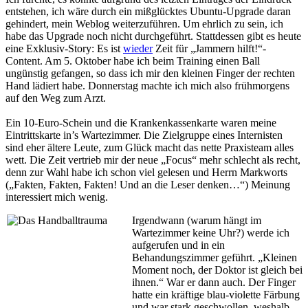
entstehen, ich wäre durch ein mißglücktes Ubuntu-Upgrade daran
gehindert, mein Weblog weiterzuführen. Um ehrlich zu sein, ich
habe das Upgrade noch nicht durchgeführt. Stattdessen gibt es heute
eine Exklusiv-Story: Es ist
wieder
Zeit für „Jammern hilft!“-
Content. Am 5. Oktober habe ich beim Training einen Ball
ungünstig gefangen, so dass ich mir den kleinen Finger der rechten
Hand lädiert habe. Donnerstag machte ich mich also frühmorgens
auf den Weg zum Arzt.
Ein 10-Euro-Schein und die Krankenkassenkarte waren meine
Eintrittskarte in’s Wartezimmer. Die Zielgruppe eines Internisten
sind eher ältere Leute, zum Glück macht das nette Praxisteam alles
wett. Die Zeit vertrieb mir der neue „Focus“ mehr schlecht als recht,
denn zur Wahl habe ich schon viel gelesen und Herrn Markworts
(„Fakten, Fakten, Fakten! Und an die Leser denken…“) Meinung
interessiert mich wenig.
Irgendwann (warum hängt im
Wartezimmer keine Uhr?) werde ich
aufgerufen und in ein
Behandungszimmer geführt. „Kleinen
Moment noch, der Doktor ist gleich bei
ihnen.“ War er dann auch. Der Finger
hatte ein kräftige blau-violette Färbung
und war stark geschwollen, weshalb