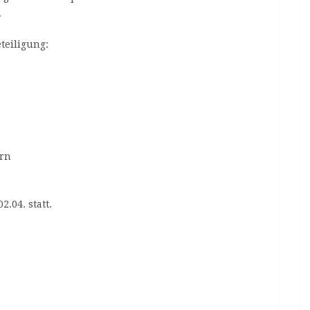
.
teiligung:
rn
2.04. statt.