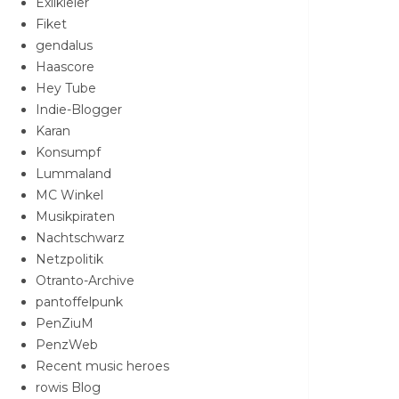
Exilkieler
Fiket
gendalus
Haascore
Hey Tube
Indie-Blogger
Karan
Konsumpf
Lummaland
MC Winkel
Musikpiraten
Nachtschwarz
Netzpolitik
Otranto-Archive
pantoffelpunk
PenZiuM
PenzWeb
Recent music heroes
rowis Blog